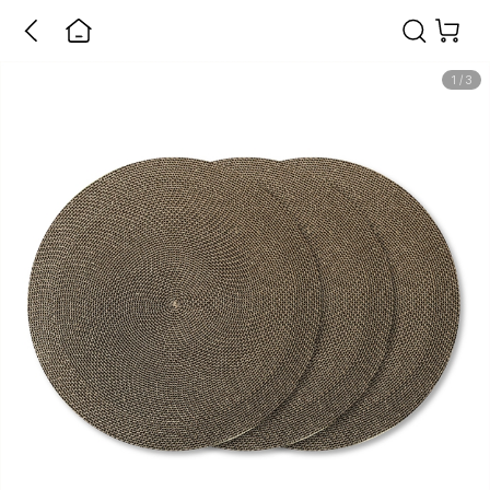
1
/
3