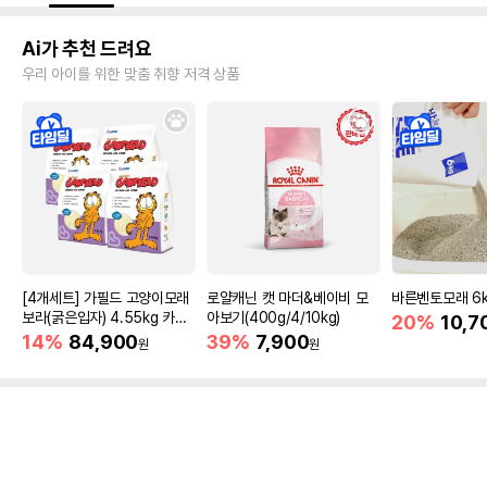
Ai가 추천 드려요
우리 아이를 위한 맞춤 취향 저격 상품
[4개세트] 가필드 고양이모래
로얄캐닌 캣 마더&베이비 모
바른벤토모래 6
보라(굵은입자) 4.55kg 카사
아보기(400g/4/10kg)
20%
10,7
바모래
14%
84,900
39%
7,900
원
원