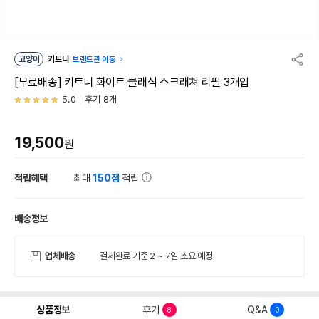
고양이
키트니
브랜드관 이동
[무료배송] 키트니 화이트 클래식 스크래쳐 리필 3개입
5.0
후기 8개
19,500
원
적립혜택
최대
150점
적립
배송정보
업체배송
결제완료 기준 2 ~ 7일 소요 예정
상품정보
후기
Q&A
8
0