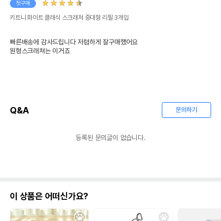
첫구매
제조자,수입품의 경우
키트니 화이트 클래식 스크래쳐 중대형 리필 3개입
키트니
수입자를 함께 표기
빠른배송에 감사드립니다 저렴하게 잘구매했어요

AS책임자와 전화번호
원형스크래쳐는 이거죠
어바웃펫 // 1644-9601
또는 소비자상담 관련
전화번호
유통기한이 최소 2026.12.05이거나 그
이후인 상품이 출고됩니다.
유통기한
단, 상품명에 유통기한 명시된 경우, 해당
유통기한을 따릅니다.
Q&A
문의하기
등록된 문의글이 없습니다.
이 상품은 어떠신가요?