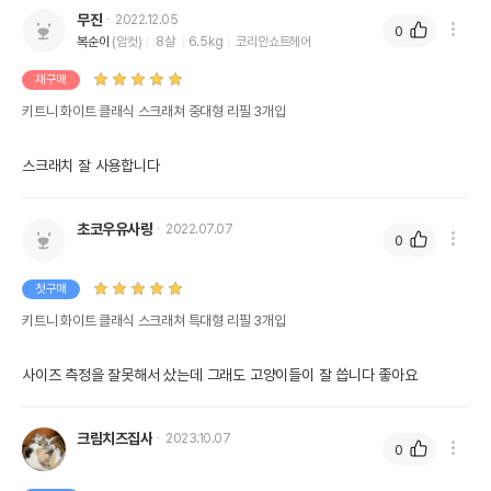
무진
2022.12.05
0
복순이
(암컷)
8살
6.5kg
코리안쇼트헤어
재구매
키트니 화이트 클래식 스크래쳐 중대형 리필 3개입
스크래치 잘 사용합니다 
초코우유사랑
2022.07.07
0
첫구매
상품 필수 정보
키트니 화이트 클래식 스크래쳐 특대형 리필 3개입
키트니 화이트클래식스크래쳐 리필 3개입
품명 및 모델명
[중대형]
사이즈 측정을 잘못해서 샀는데 그래도 고양이들이 잘 씁니다 좋아요
법에 의한 인증,허가 등을
상품상세설명 참조
받았음을 확인할수 있는
크림치즈집사
2023.10.07
0
경우 그에 대한 사항
제조국 또는 원산지
대한민국