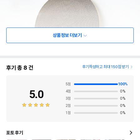
상품정보 더보기
후기 총
8
건
후기작성하고 최대 150점 받기
5
점
100
%
5.0
4
점
0
%
3
점
0
%
2
점
0
%
1
점
0
%
포토 후기