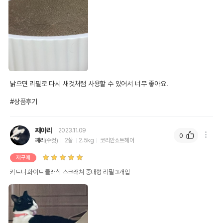
낡으면 리필로 다시 새것처럼 사용할 수 있어서 너무 좋아요. 

#상품후기
째야리
2023.11.09
0
째리
(수컷)
2살
2.5kg
코리안쇼트헤어
재구매
키트니 화이트 클래식 스크래쳐 중대형 리필 3개입