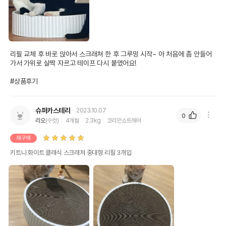
리필 교체 후 바로 앉아서 스크래쳐 한 후 그루밍 시작~ 아 처음에 좀 안들어
가서 가위로 살짝 자르고 테이프 다시 붙였어요! 

#상품후기
슈퍼카스테라
2023.10.07
0
리오
(수컷)
4개월
2.3kg
코리안쇼트헤어
재구매
키트니 화이트 클래식 스크래쳐 중대형 리필 3개입