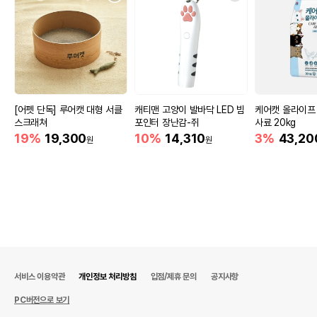
[어펫 단독] 루어캣 대형 서클
캐티맨 고양이 발바닥 LED 빔
케어캣 올라이프
스크래쳐
포인터 장난감-쥐
사료 20kg
19%
19,300
10%
14,310
3%
43,20
원
원
서비스 이용약관
개인정보 처리방침
입점/제휴 문의
공지사항
PC버전으로 보기