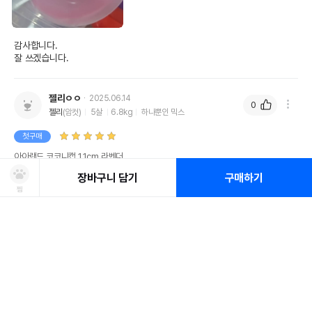
감사합니다.

잘 쓰겠습니다.
젤리ㅇㅇ
2025.06.14
0
젤리
(암컷)
5살
6.8kg
하나뿐인 믹스
첫구매
아아랜드 코코니캡 1.1cm 라벤더
장바구니 담기
구매하기
찜
상품선택
처방사료 주문 시 확인해주세요!
쿠폰보기
적립혜택
취소/ 교환/ 환불
유통기한 임박 상품
최저가 도전 상품
AI검색
AI검색
유통기한이 임박한 상품을 파격적인 특가로 구매할 수 있습니다.
최저가 도전 상품은 쿠폰 할인 대상에서 제외될 수 있습니다.
배송/교환/환불 안내
신선도를
동물병원 정보
*
옵션을 선택해 주세요
적립금
유지하고 철저하게 검사 후 배송하오니 안심하고 주문하세요!
• 취소/반품/교환 접수는 [ MY > 나의 쇼핑정보 > 주문/배송 ] 페이지에서
쿠폰 모두 받기
포토후기 작성 시
150
판매기준: 유통기한 4개월~ 2개월 전 상품
점
신청이 가능합니다.
노즈워크로 쓰려고 샀어요
상품1
유통기한 1개월 이내 상품은 폐기처분