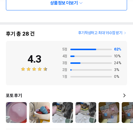
상품정보 더보기
후기 총
28
건
후기작성하고 최대 150점 받기
5
점
62
%
4.3
4
점
10
%
3
점
24
%
2
점
3
%
1
점
0
%
포토 후기