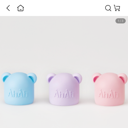
1
/
3