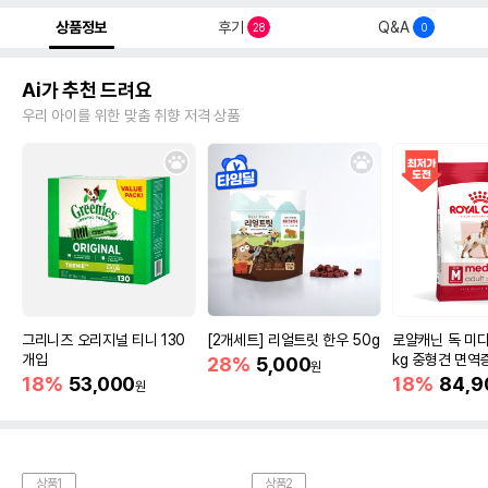
상품정보
후기
Q&A
28
0
Ai가 추천 드려요
우리 아이를 위한 맞춤 취향 저격 상품
그리니즈 오리지널 티니 130
[2개세트] 리얼트릿 한우 50g
로얄캐닌 독 미디
개입
kg 중형견 면역
28%
5,000
원
18%
53,000
18%
84,9
원
상품1
상품2