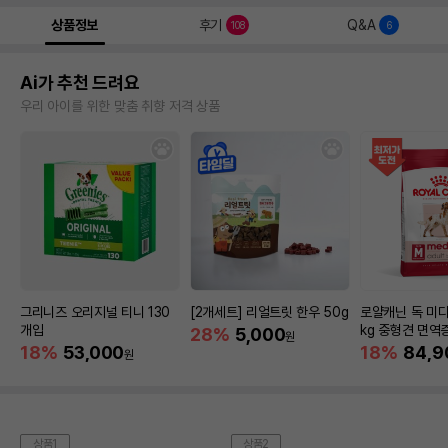
상품정보
후기
Q&A
108
6
Ai가 추천 드려요
우리 아이를 위한 맞춤 취향 저격 상품
그리니즈 오리지널 티니 130
[2개세트] 리얼트릿 한우 50g
로얄캐닌 독 미디
개입
kg 중형견 면역
28%
5,000
원
18%
53,000
18%
84,9
원
상품1
상품2