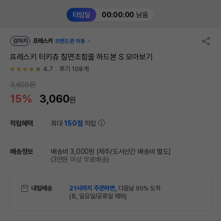
타임딜
00:00:00
남음
강아지
프레스키
브랜드관 이동
프레스키 터키츄 칠면조힘줄 하드본 S 모아보기
4.7
후기 108개
3,600원
15%
3,060
원
적립혜택
최대
150점
적립
배송정보
배송비 3,000원
(제주/도서산간 배송비 별도)
(3만원 이상 무료배송)
내일배송
21시까지 주문하면,
다음날 95% 도착
(토, 일요일/공휴일 제외)