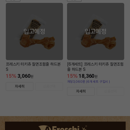
입고예정
입고예정
프레스키 터키츄 칠면조힘줄 하드본
[6개세트] 프레스키 터키츄 칠면조힘
S
줄 하드본 S
15
%
3,060
15
%
18,360
원
원
개당3,060원 (6개 세트 구입시 )
자세히
상품선택
자세히
상품선택