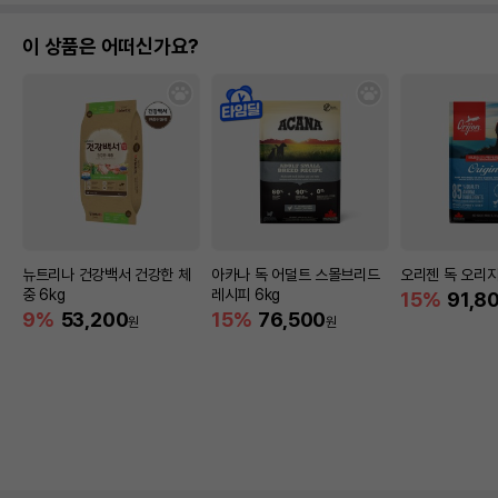
이 상품은 어떠신가요?
뉴트리나 건강백서 건강한 체
아카나 독 어덜트 스몰브리드
오리젠 독 오리지
중 6kg
레시피 6kg
15%
91,8
9%
53,200
15%
76,500
원
원