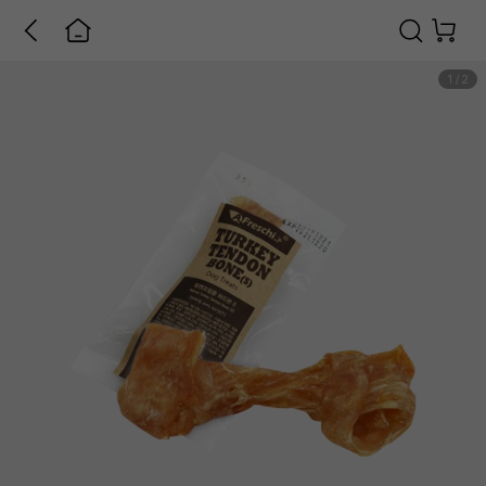
1
/
2