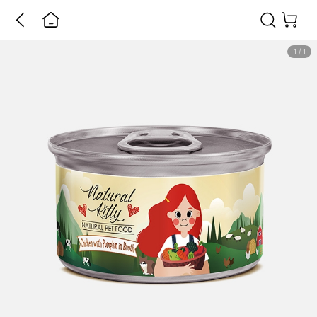
1
/
1