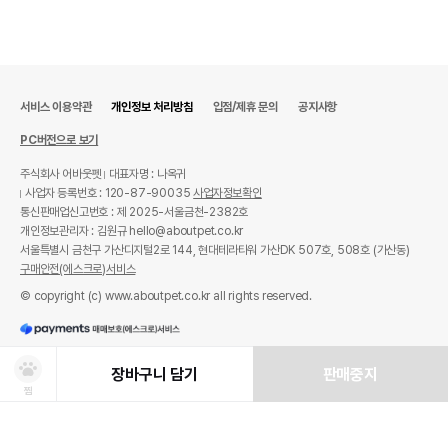
서비스 이용약관
개인정보 처리방침
입점/제휴 문의
공지사항
PC버전으로 보기
주식회사 어바웃펫
대표자명 : 나옥귀
사업자 등록번호 : 120-87-90035
사업자정보확인
통신판매업신고번호 : 제 2025-서울금천-2382호
개인정보관리자 : 김원규 hello@aboutpet.co.kr
서울특별시 금천구 가산디지털2로 144, 현대테라타워 가산DK 507호, 508호 (가산동)
구매안전(에스크로)서비스
© copyright (c) www.aboutpet.co.kr all rights reserved.
장바구니 담기
판매중지
찜
상품선택
처방사료 주문 시 확인해주세요!
쿠폰보기
적립혜택
취소/ 교환/ 환불
유통기한 임박 상품
최저가 도전 상품
AI검색
AI검색