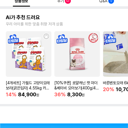
상품정보
후기
Q&A
53
0
Ai가 추천 드려요
우리 아이를 위한 맞춤 취향 저격 상품
[4개세트] 가필드 고양이모래
[10%쿠폰] 로얄캐닌 캣 마더
바른벤토모래 6
보라(굵은입자) 4.55kg 카사
&베이비 모아보기(400g/4/1
20%
10,7
바모래
0kg)
14%
84,900
36%
8,300
원
원