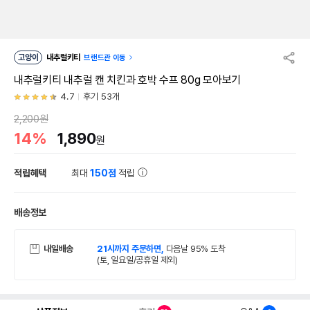
고양이
내추럴키티
브랜드관 이동
내추럴키티 내추럴 캔 치킨과 호박 수프 80g 모아보기
4.7
후기 53개
2,200원
14%
1,890
원
적립혜택
최대
150점
적립
배송정보
내일배송
21시까지 주문하면,
다음날 95% 도착
(토, 일요일/공휴일 제외)