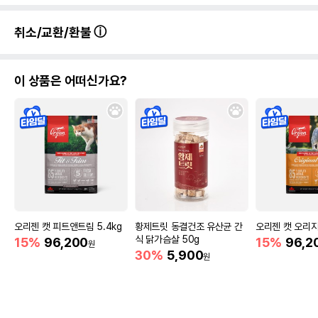
취소/교환/환불
이 상품은 어떠신가요?
오리젠 캣 피트앤트림 5.4kg
황제트릿 동결건조 유산균 간
오리젠 캣 오리지널
식 닭가슴살 50g
15%
96,200
15%
96,2
원
30%
5,900
원