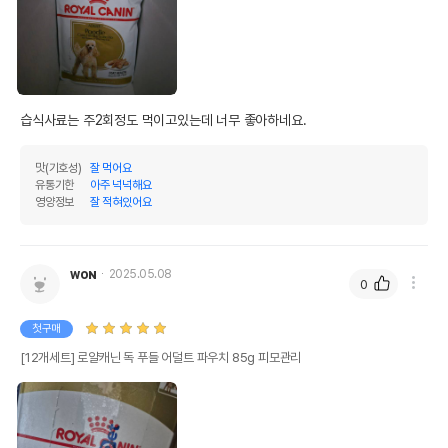
습식사료는 주2회정도 먹이고있는데 너무 좋아하네요.
맛(기호성)
잘 먹어요
유통기한
아주 넉넉해요
영양정보
잘 적혀있어요
ᴡᴏɴ
2025.05.08
0
첫구매
[12개세트] 로얄캐닌 독 푸들 어덜트 파우치 85g 피모관리