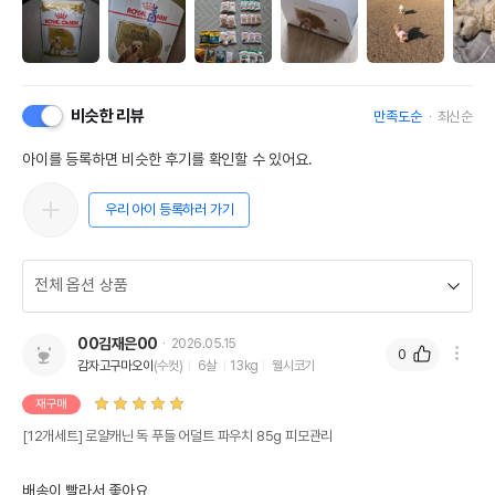
비슷한 리뷰
만족도순
최신순
아이를 등록하면 비슷한 후기를 확인할 수 있어요.
우리 아이 등록하러 가기
00김재은00
2026.05.15
0
감자고구마오이
(수컷)
6살
13kg
웰시코기
재구매
[12개세트] 로얄캐닌 독 푸들 어덜트 파우치 85g 피모관리
배송이 빨라서 좋아요