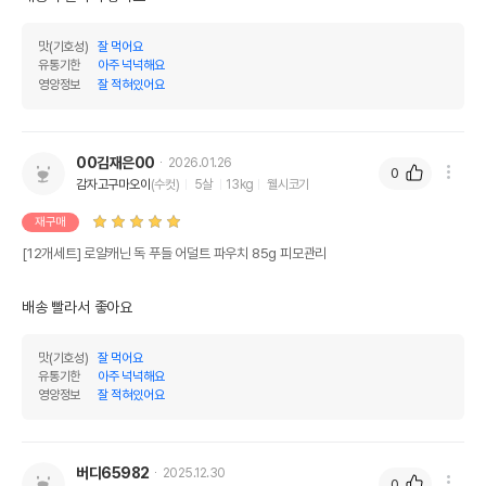
맛(기호성)
잘 먹어요
유통기한
아주 넉넉해요
영양정보
잘 적혀있어요
00김재은00
2026.01.26
0
감자고구마오이
(수컷)
5살
13kg
웰시코기
재구매
[12개세트] 로얄캐닌 독 푸들 어덜트 파우치 85g 피모관리
배송 빨라서 좋아요
맛(기호성)
잘 먹어요
유통기한
아주 넉넉해요
영양정보
잘 적혀있어요
버디65982
2025.12.30
0