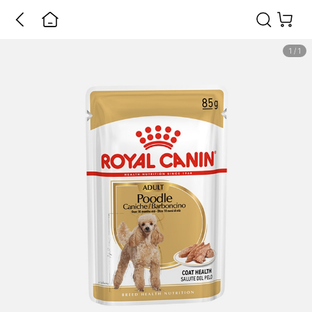
1
/
1