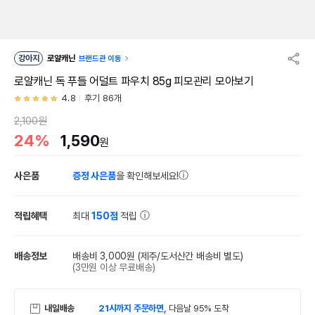
강아지
로얄캐닌
브랜드관 이동
로얄캐닌 독 푸들 어덜트 파우치 85g 피모관리 모아보기
4.8
후기 86개
2,100원
24%
1,590
원
사은품
증정 사은품
을 확인해보세요!
적립혜택
최대
150점
적립
배송정보
배송비 3,000원
(제주/도서산간 배송비 별도)
(3만원 이상 무료배송)
내일배송
21시까지 주문하면,
다음날 95% 도착