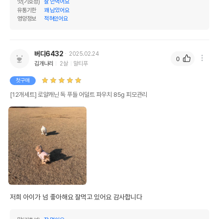
맛(기호성)
잘 안먹어요
유통기한
꽤 남았어요
영양정보
적혀있어요
버디6432
2025.02.24
0
김개나리
2살
말티푸
첫구매
[12개세트] 로얄캐닌 독 푸들 어덜트 파우치 85g 피모관리
저희 아이가 넘 좋아해요 잘먹고 있어요 감사합니다