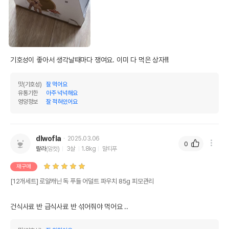
기호성이 좋아서 생각날때마다 쟁여요. 이미 다 먹은 상자!!!
맛(기호성)
잘 먹어요
유통기한
아주 넉넉해요
영양정보
잘 적혀있어요
dlwofla
2025.03.06
0
랄라
(암컷)
3살
1.8kg
말티푸
재구매
[12개세트] 로얄캐닌 독 푸들 어덜트 파우치 85g 피모관리
건식사료 반 급식사료 반 섞어줘야 먹어요 ..