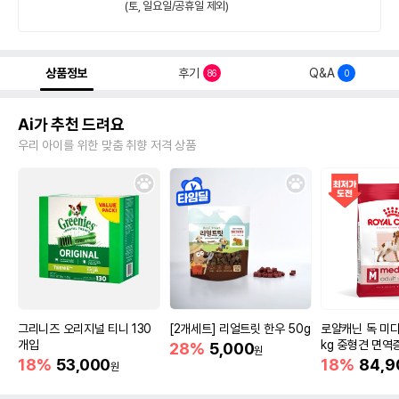
(토, 일요일/공휴일 제외)
상품정보
후기
Q&A
86
0
Ai가 추천 드려요
우리 아이를 위한 맞춤 취향 저격 상품
그리니즈 오리지널 티니 130
[2개세트] 리얼트릿 한우 50g
로얄캐닌 독 미디
개입
kg 중형견 면역
28%
5,000
원
18%
53,000
18%
84,9
원