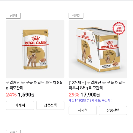
상품1
상품2
로얄캐닌 독 푸들 어덜트 파우치 85
[12개세트] 로얄캐닌 독 푸들 어덜트
g 피모관리
파우치 85g 피모관리
24
%
1,590
29
%
17,900
원
원
개당1,492원 (12개 세트 구입시 )
자세히
상품선택
자세히
상품선택
상품3