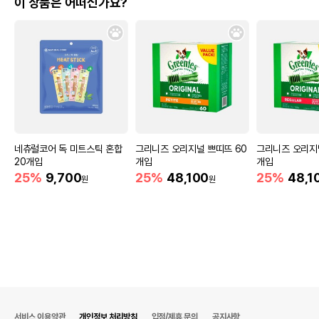
이 상품은 어떠신가요?
네츄럴코어 독 미트스틱 혼합
그리니즈 오리지널 쁘띠뜨 60
그리니즈 오리지널
20개입
개입
개입
25%
9,700
25%
48,100
25%
48,1
원
원
서비스 이용약관
개인정보 처리방침
입점/제휴 문의
공지사항