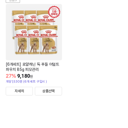
[6개세트] 로얄캐닌 독 푸들 어덜트
파우치 85g 피모관리
27
%
9,180
원
개당1,530원 (6개 세트 구입시 )
자세히
상품선택