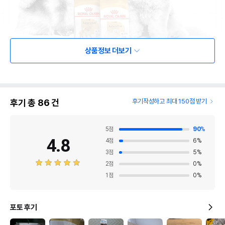
상품정보 더보기
후기 총
86
건
후기작성하고 최대 150점 받기
5
점
90
%
4.8
4
점
6
%
3
점
5
%
2
점
0
%
1
점
0
%
포토 후기