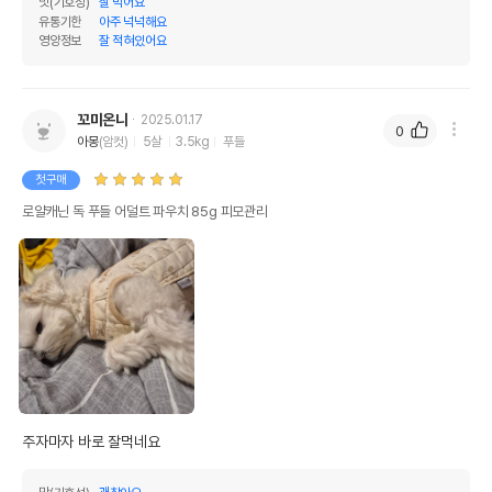
맛(기호성)
잘 먹어요
유통기한
아주 넉넉해요
영양정보
잘 적혀있어요
꼬미온니
2025.01.17
0
아몽
(암컷)
5살
3.5kg
푸들
첫구매
로얄캐닌 독 푸들 어덜트 파우치 85g 피모관리
주자마자 바로 잘먹네요