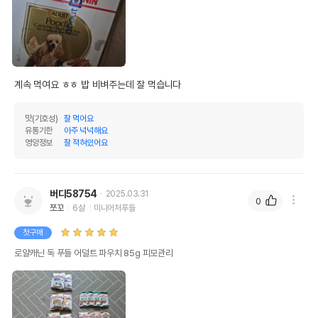
계속 먹여요 ㅎㅎ 밥 비벼주는데 잘 먹습니다
맛(기호성)
잘 먹어요
유통기한
아주 넉넉해요
영양정보
잘 적혀있어요
버디58754
2025.03.31
0
쪼꼬
6살
미니어처푸들
첫구매
로얄캐닌 독 푸들 어덜트 파우치 85g 피모관리