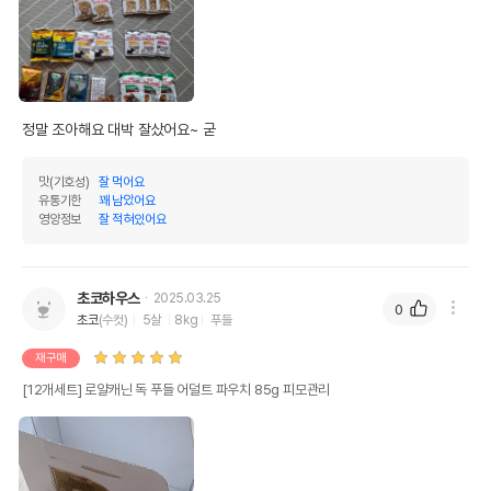
정말 조아해요 대박 잘샀어요~ 굳
맛(기호성)
잘 먹어요
유통기한
꽤 남았어요
영양정보
잘 적혀있어요
초코하우스
2025.03.25
0
초코
(수컷)
5살
8kg
푸들
재구매
[12개세트] 로얄캐닌 독 푸들 어덜트 파우치 85g 피모관리