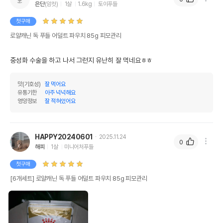
은단
(암컷)
1살
1.6kg
토이푸들
첫구매
로얄캐닌 독 푸들 어덜트 파우치 85g 피모관리
중성화 수술을 하고 나서 그런지 유난히 잘 먹네요ㅎㅎ
맛(기호성)
잘 먹어요
유통기한
아주 넉넉해요
영양정보
잘 적혀있어요
HAPPY20240601
2025.11.24
0
해피
1살
미니어처푸들
첫구매
[6개세트] 로얄캐닌 독 푸들 어덜트 파우치 85g 피모관리