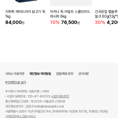
지위픽 에어드라이 닭고기 독
아카나 독 어덜트 스몰브리드
건국유업 랩솔루
1kg
레시피 6kg
밀크 60g(12g*
84,000
15%
76,500
30%
4,20
원
원
서비스 이용약관
개인정보 처리방침
입점/제휴 문의
공지사항
PC버전으로 보기
주식회사 어바웃펫
대표자명 : 나옥귀
사업자 등록번호 : 120-87-90035
사업자정보확인
통신판매업신고번호 : 제 2025-서울금천-2382호
개인정보관리자 : 김원규 hello@aboutpet.co.kr
서울특별시 금천구 가산디지털2로 144, 현대테라타워 가산DK 507호, 508호 (가산동)
구매안전(에스크로)서비스