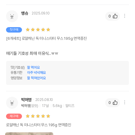
앵슈
2025.09.10
0
첫구매
[6개세트] 로얄캐닌 독 미니스타터 무스 195g 면역증진
애기들 기호성 최애 이유식..ㅠㅠ
맛(기호성)
잘 먹어요
유통기한
아주 넉넉해요
영양정보
잘 적혀있어요
박허영
2025.08.10
0
박허영
(암컷)
17살
5.6kg
말티즈
재구매
로얄캐닌 독 미니스타터 무스 195g 면역증진