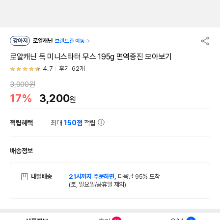
강아지
로얄캐닌
브랜드관 이동
로얄캐닌 독 미니스타터 무스 195g 면역증진 모아보기
4.7
후기 62개
3,900원
17%
3,200
원
적립혜택
최대
150점
적립
배송정보
내일배송
21시까지 주문하면,
다음날 95% 도착
(토, 일요일/공휴일 제외)