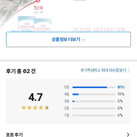
상품정보 더보기
후기 총
62
건
후기작성하고 최대 150점 받기
5
점
81
%
4.7
4
점
15
%
3
점
5
%
2
점
0
%
1
점
0
%
포토 후기