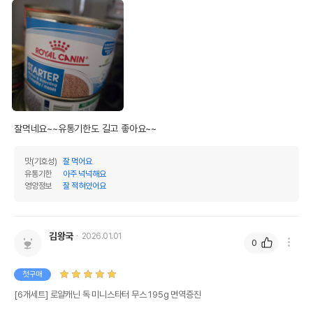
잘먹네요~~유통기한도 길고 좋아요~~
맛(기호성)
잘 먹어요
유통기한
아주 넉넉해요
영양정보
잘 적혀있어요
김왕국
2026.01.01
0
첫구매
[6개세트] 로얄캐닌 독 미니스타터 무스 195g 면역증진