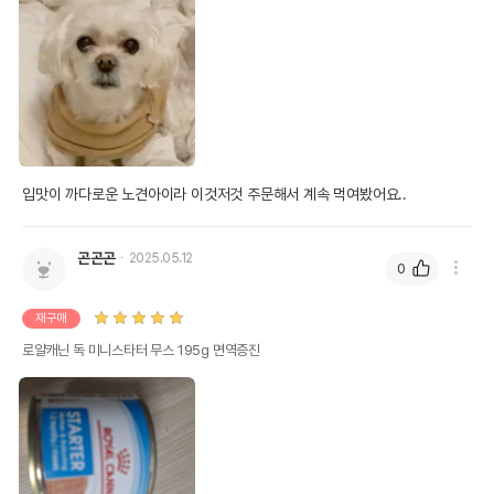
입맛이 까다로운 노견아이라 이것저것 주문해서 계속 먹여봤어요..
곤곤곤
2025.05.12
0
재구매
로얄캐닌 독 미니스타터 무스 195g 면역증진