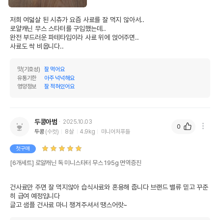
저희 여덟살 된 시츄가 요즘 사료를 잘 먹지 않아서..

로얄캐닌 무스 스타터를 구입했는데..

완전 부드러운 파테타입이라 사료 위에 얹어주면..

사료도 싹 비웁니다..
맛(기호성)
잘 먹어요
유통기한
아주 넉넉해요
영양정보
잘 적혀있어요
두콩아범
2025.10.03
0
두콩
(수컷)
8살
4.9kg
미니어처푸들
첫구매
[6개세트] 로얄캐닌 독 미니스타터 무스 195g 면역증진
건사료만 주면 잘 먹지않아 습식사료와 혼용해 줍니다 브랜드 밸류 믿고 꾸준
히 급여 예정입니다

글고 샘플 건사료 마니 챙겨주셔서 땡스어랏~