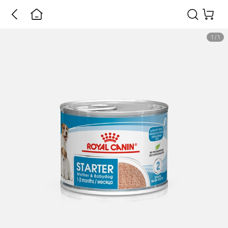
1
/
1