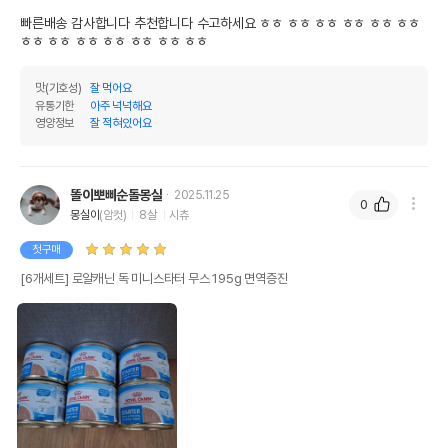
빠른배송 감사합니다 추천합니다 수고하세요 ㅎㅎ ㅎㅎ ㅎㅎ ㅎㅎ ㅎㅎ ㅎㅎ 
ㅎㅎ ㅎㅎ ㅎㅎ ㅎㅎ ㅎㅎ ㅎㅎ ㅎㅎ 
맛(기호성)
잘 먹어요
유통기한
아주 넉넉해요
영양정보
잘 적혀있어요
똘이뽀삐순돌몽실
2025.11.25
0
몽실이
(암컷)
8살
시츄
첫구매
[6개세트] 로얄캐닌 독 미니스타터 무스 195g 면역증진