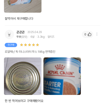
잘먹어서 재구매합니다
곤곤곤
2025.04.29
0
두부
(암컷)
6살
3.3kg
말티즈
첫구매
로얄캐닌 독 미니스타터 무스 195g 면역증진
한 번 먹여보려고 구매해봤어요