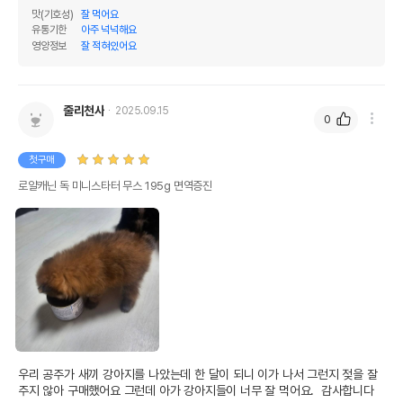
맛(기호성)
잘 먹어요
유통기한
아주 넉넉해요
영양정보
잘 적혀있어요
줄리천사
2025.09.15
0
첫구매
로얄캐닌 독 미니스타터 무스 195g 면역증진
우리 공주가 새끼 강아지를 나았는데 한 달이 되니 이가 나서 그런지 젖을 잘 
주지 않아 구매했어요 그런데 아가 강아지들이 너무 잘 먹어요.  감사합니다