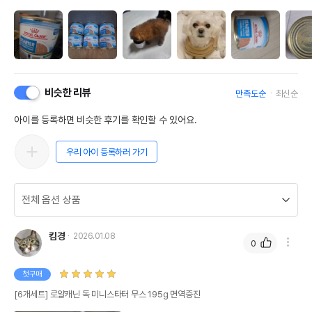
비슷한 리뷰
만족도순
최신순
아이를 등록하면 비슷한 후기를 확인할 수 있어요.
우리 아이 등록하러 가기
킴경
2026.01.08
0
첫구매
[6개세트] 로얄캐닌 독 미니스타터 무스 195g 면역증진