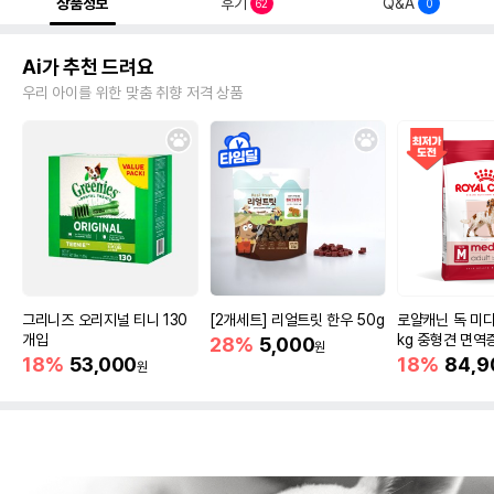
상품정보
후기
Q&A
62
0
Ai가 추천 드려요
우리 아이를 위한 맞춤 취향 저격 상품
그리니즈 오리지널 티니 130
[2개세트] 리얼트릿 한우 50g
로얄캐닌 독 미디
개입
kg 중형견 면역
28%
5,000
원
18%
53,000
18%
84,9
원