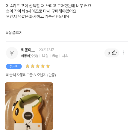
3-4키로 포메 산책할 때 쓰려고 구매했는데 너무 커요

손이 작아서 s사이즈로 다시 구매해야겠어요

오렌지 색깔은 화사하고 기분전환되네요

#상품후기
희동이__
2021.12.17
0
희동이
(수컷)
14살
5kg
시츄
첫구매
페슬러 자동리드줄 S 오렌지 (단종)