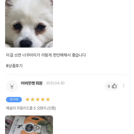
이걸 쓰면 너무아이가 이렇게 편안해해서 좋습니다

#상품후기
어바웃펫 회원
2022.04.30
0
첫구매
페슬러 자동리드줄 S 오렌지 (단종)