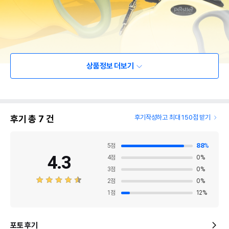
상품정보 더보기
후기 총
7
건
후기작성하고 최대 150점 받기
5
점
88
%
4.3
4
점
0
%
3
점
0
%
2
점
0
%
1
점
12
%
포토 후기