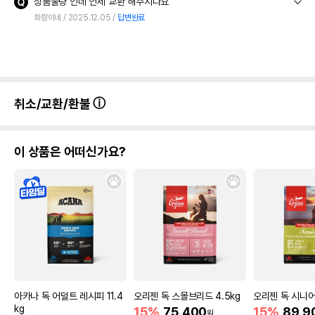
상품불량 인데 언제 교환 해주시나요
화랑이네
2025.12.05
답변완료
취소/교환/환불
이 상품은 어떠신가요?
아카나 독 어덜트 레시피 11.4
오리젠 독 스몰브리드 4.5kg
오리젠 독 시니어
kg
15%
75,400
15%
89,9
원