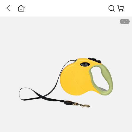
1
/
1