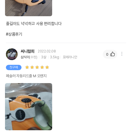
줄길이도 넉넉하고 사용 편리합니다

#상품후기
씨니컬희
2022.02.08
0
삼식이
(수컷)
3살
3.5kg
포메라니안
첫구매
페슬러 자동리드줄 M 오렌지