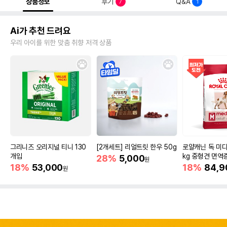
상품정보
후기
Q&A
7
1
Ai가 추천 드려요
우리 아이를 위한 맞춤 취향 저격 상품
그리니즈 오리지널 티니 130
[2개세트] 리얼트릿 한우 50g
로얄캐닌 독 미디
개입
kg 중형견 면역
28%
5,000
원
18%
53,000
18%
84,9
원