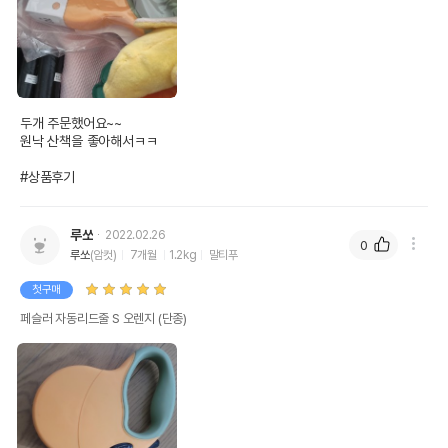
두개 주문했어요~~ 

원낙 산책을 좋아해서ㅋㅋ

#상품후기
루쏘
2022.02.26
0
루쏘
(암컷)
7개월
1.2kg
말티푸
첫구매
페슬러 자동리드줄 S 오렌지 (단종)