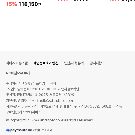
15%
118,150
원
서비스 이용약관
개인정보 처리방침
입점/제휴 문의
공지사항
PC버전으로 보기
주식회사 어바웃펫
대표자명 : 나옥귀
사업자 등록번호 : 120-87-90035
사업자정보확인
통신판매업신고번호 : 제 2025-서울금천-2382호
개인정보관리자 : 김원규 hello@aboutpet.co.kr
서울특별시 금천구 가산디지털2로 144, 현대테라타워 가산DK 507호, 508호 (가산동)
구매안전(에스크로)서비스
© copyright (c) www.aboutpet.co.kr all rights reserved.