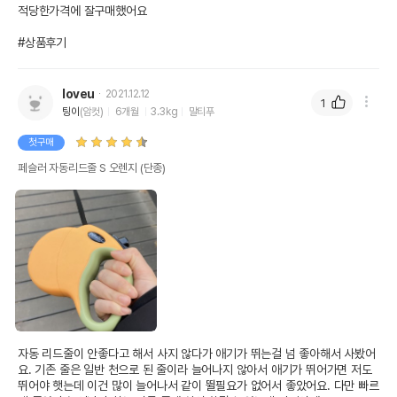
적당한가격에 잘구매했어요

#상품후기
loveu
2021.12.12
1
팅이
(암컷)
6개월
3.3kg
말티푸
첫구매
페슬러 자동리드줄 S 오렌지 (단종)
자동 리드줄이 안좋다고 해서 사지 않다가 애기가 뛰는걸 넘 좋아해서 사봤어
요. 기존 줄은 일반 천으로 된 줄이라 늘어나지 않아서 애기가 뛰어가면 저도 
뛰어야 햇는데 이건 많이 늘어나서 같이 뛸필요가 없어서 좋았어요. 다만 빠르