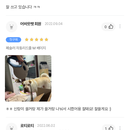
잘 쓰고 있습니다 ㅋㅋ
어바웃펫 회원
2022.09.04
0
첫구매
페슬러 자동리드줄 M 베이지
ㅎㅎ 신랑이 쓸거랑 제가 쓸거랑 나눠서 시켰어용 잘돼요! 잘쓸게요 :) 
로티로티
2022.06.02
1