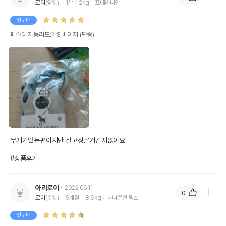
로티
(암컷)
1살
2kg
포메라니안
첫구매
페슬러 자동리드줄 S 베이지 (단종)
무게가있는편이지만 잘고장날거같지않아요

#상품후기
아리로이
2022.06.11
0
로이
(수컷)
9개월
8.6kg
하나뿐인 믹스
첫구매