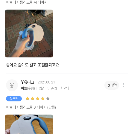
페슬러 자동리드줄 M 베이지
좋아요 길이도 길고 조절잘되고요
Y유니크
2021.08.21
0
버들
(수컷)
2살
3.9kg
치와와
첫구매
페슬러 자동리드줄 S 베이지 (단종)