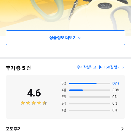
상품정보 더보기
후기 총
5
건
후기작성하고 최대 150점 받기
5
점
67
%
4.6
4
점
33
%
3
점
0
%
2
점
0
%
1
점
0
%
포토 후기