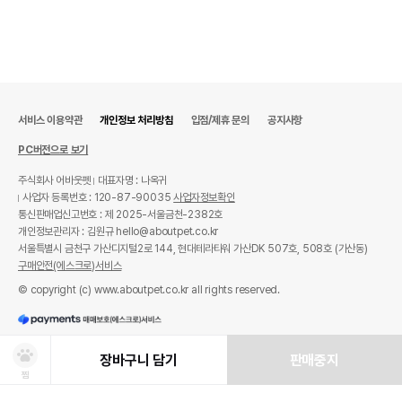
서비스 이용약관
개인정보 처리방침
입점/제휴 문의
공지사항
PC버전으로 보기
주식회사 어바웃펫
대표자명 : 나옥귀
사업자 등록번호 : 120-87-90035
사업자정보확인
통신판매업신고번호 : 제 2025-서울금천-2382호
개인정보관리자 : 김원규 hello@aboutpet.co.kr
서울특별시 금천구 가산디지털2로 144, 현대테라타워 가산DK 507호, 508호 (가산동)
구매안전(에스크로)서비스
© copyright (c) www.aboutpet.co.kr all rights reserved.
장바구니 담기
판매중지
찜