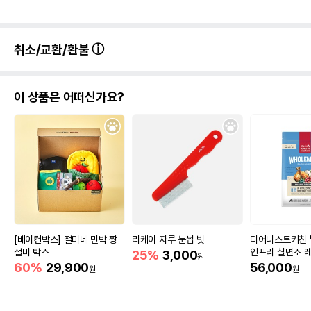
취소/교환/환불
이 상품은 어떠신가요?
[베이컨박스] 절미네 민박 짱
리케이 자루 눈썹 빗
디어니스트키친 
절미 박스
인프리 칠면조 레
25%
3,000
원
60%
29,900
56,000
원
원