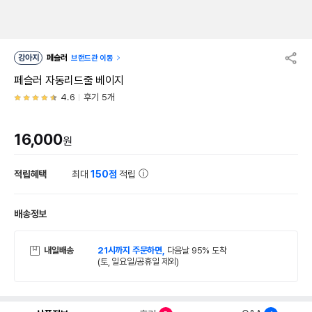
강아지
페슬러
브랜드관 이동
페슬러 자동리드줄 베이지
4.6
후기 5개
16,000
원
적립혜택
최대
150점
적립
배송정보
내일배송
21시까지 주문하면,
다음날 95% 도착
(토, 일요일/공휴일 제외)