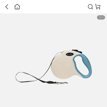
1
/
1