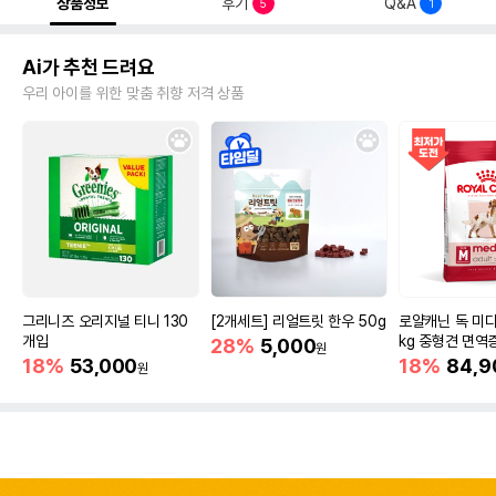
상품정보
후기
Q&A
5
1
Ai가 추천 드려요
우리 아이를 위한 맞춤 취향 저격 상품
그리니즈 오리지널 티니 130
[2개세트] 리얼트릿 한우 50g
로얄캐닌 독 미디
개입
kg 중형견 면역
28%
5,000
원
18%
53,000
18%
84,9
원