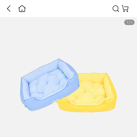
1
/
1