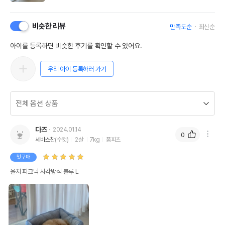
비슷한 리뷰
만족도순
최신순
아이를 등록하면 비슷한 후기를 확인할 수 있어요.
우리 아이 등록하러 가기
다즈
2024.01.14
0
세바스찬
(수컷)
2살
7kg
폼피츠
첫구매
올치 피크닉 사각방석 블루 L