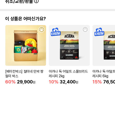
취소/교환/환불
이 상품은 어떠신가요?
[베이컨박스] 절미네 민박 짱
아카나 독 어덜트 스몰브리드
아카나 독 어덜
절미 박스
레시피 2kg
레시피 6kg
60%
29,900
10%
32,400
15%
76,5
원
원