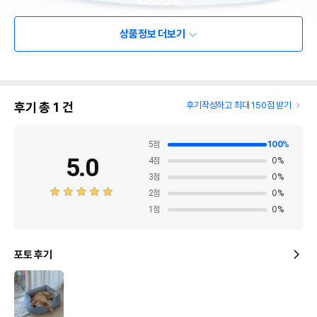
상품정보 더보기
후기 총
1
건
후기작성하고 최대 150점 받기
5
점
100
%
5.0
4
점
0
%
3
점
0
%
2
점
0
%
1
점
0
%
포토 후기