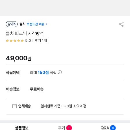
강아지
올치
브랜드관 이동
올치 피크닉 사각방석
5.0
후기 1개
49,000
원
적립혜택
최대
150점
적립
배송정보
무료배송
업체배송
결제완료 기준 1 ~ 3일 소요 예정
상품정보
후기
Q&A
1
0