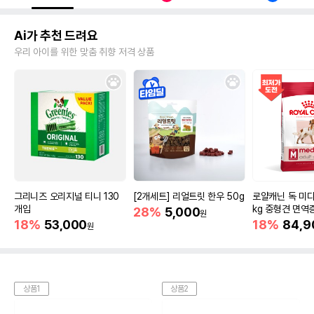
Ai가 추천 드려요
우리 아이를 위한 맞춤 취향 저격 상품
그리니즈 오리지널 티니 130
[2개세트] 리얼트릿 한우 50g
로얄캐닌 독 미디
개입
kg 중형견 면역
28%
5,000
원
18%
53,000
18%
84,9
원
상품1
상품2