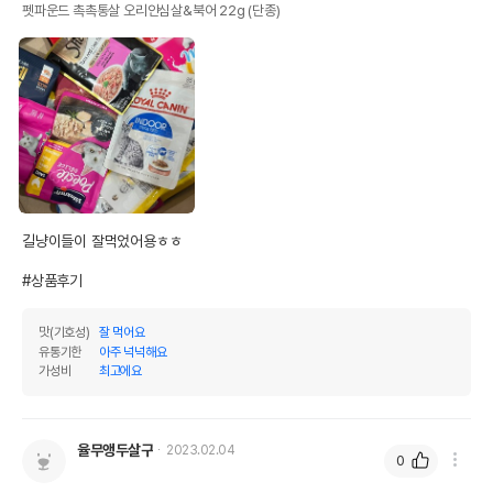
펫파운드 촉촉통살 오리안심살&북어 22g (단종)
길냥이들이 잘먹었어용ㅎㅎ

#상품후기
맛(기호성)
잘 먹어요
유통기한
아주 넉넉해요
가성비
최고에요
율무앵두살구
2023.02.04
0