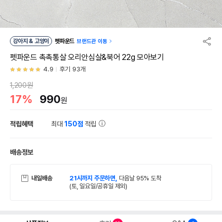
강아지 & 고양이
펫파운드
브랜드관 이동
펫파운드 촉촉통살 오리안심살&북어 22g 모아보기
4.9
후기 93개
1,200원
17%
990
원
적립혜택
최대
150점
적립
배송정보
내일배송
21시까지 주문하면,
다음날 95% 도착
(토, 일요일/공휴일 제외)