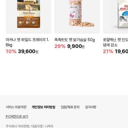
아카나 캣 와일드 프레이리 1.
촉촉트릿 캣 닭가슴살 50g
로얄캐닌 캣 인도어
8kg
냄새 감소
29%
9,900
원
10%
39,600
21%
19,6
원
서비스 이용약관
개인정보 처리방침
입점/제휴 문의
공지사항
PC버전으로 보기
주식회사 어바웃펫
대표자명 : 나옥귀