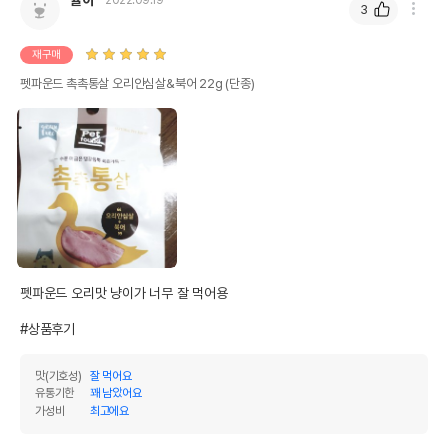
3
재구매
펫파운드 촉촉통살 오리안심살&북어 22g (단종)
펫파운드 오리맛 냥이가 너무 잘 먹어용

#상품후기
맛(기호성)
잘 먹어요
유통기한
꽤 남았어요
가성비
최고에요