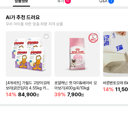
상품정보
후기
Q&A
93
2
Ai가 추천 드려요
우리 아이를 위한 맞춤 취향 저격 상품
[4개세트] 가필드 고양이모래
로얄캐닌 캣 마더&베이비 모
바른벤토모래 6
보라(굵은입자) 4.55kg 카사
아보기(400g/4/10kg)
14%
11,5
바모래
14%
84,900
39%
7,900
원
원