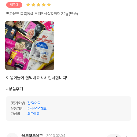
재구매
펫파운드 촉촉통살 오리안심살&북어 22g (단종)
야옹이들이 잘먹네요ㅎㅎ 감사합니다!

#상품후기
맛(기호성)
잘 먹어요
유통기한
아주 넉넉해요
가성비
최고에요
율무앵두살구
2023.02.04