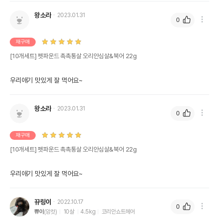
왕소라
2023.01.31
0
상품 필수 정보
재구매
[10개세트] 펫파운드 촉촉통살 오리안심살&북어 22g
품명 및 모델명
펫파운드 촉촉통살 오리안심살&북어 22g
법에 의한 인증,허가 등을
우리애기 맛있게 잘 먹어요~
상품상세설명 참조
받았음을 확인할수 있는
경우 그에 대한 사항
왕소라
2023.01.31
제조국 또는 원산지
대한민국
0
제조자,수입품의 경우
(주)미소
재구매
수입자를 함께 표기
[10개세트] 펫파운드 촉촉통살 오리안심살&북어 22g
AS책임자와 전화번호
어바웃펫 // 1644-9601
또는 소비자상담 관련
전화번호
우리애기 맛있게 잘 먹어요~
유통기한이 최소 2026.12.07이거나 그
이후인 상품이 출고됩니다.
뀨링이
2022.10.17
유통기한
0
단, 상품명에 유통기한 명시된 경우, 해당
쀼이
(암컷)
10살
4.5kg
코리안쇼트헤어
유통기한을 따릅니다.