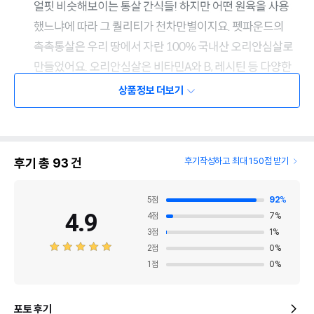
상품정보 더보기
후기 총
93
건
후기작성하고 최대 150점 받기
5
점
92
%
4.9
4
점
7
%
3
점
1
%
2
점
0
%
1
점
0
%
포토 후기