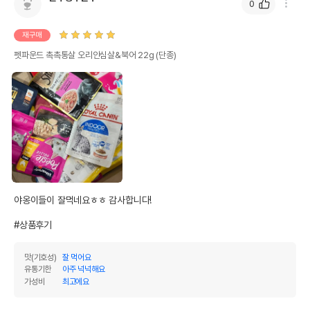
0
재구매
펫파운드 촉촉통살 오리안심살&북어 22g (단종)
야옹이들이 잘먹네요ㅎㅎ 감사합니다!

#상품후기
맛(기호성)
잘 먹어요
유통기한
아주 넉넉해요
가성비
최고에요