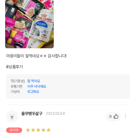
야옹이들이 잘먹네요ㅎㅎ 감사합니다!

#상품후기
맛(기호성)
잘 먹어요
유통기한
아주 넉넉해요
가성비
최고에요
율무앵두살구
2023.02.04
0
재구매