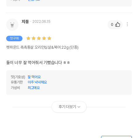
지둥
2022.06.15
0
첫구매
펫파운드 촉촉통살 오리안심살&북어 22g (단종)
둘이 너무 잘 먹어줘서 기뻤습니다 ㅎㅎ
맛(기호성)
잘 먹어요
유통기한
아주 넉넉해요
가성비
최고에요
후기 더보기