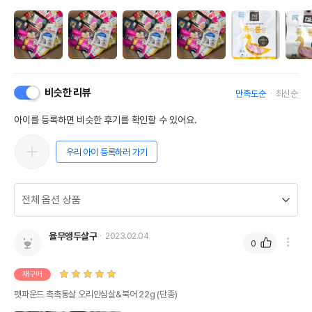
비슷한 리뷰
만족도순
최신순
아이를 등록하면 비슷한 후기를 확인할 수 있어요.
우리 아이 등록하러 가기
율무앵두살구
2023.02.04
0
재구매
펫파운드 촉촉통살 오리안심살&북어 22g (단종)