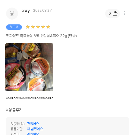
tray
2022.08.27
0
첫구매
펫파운드 촉촉통살 오리안심살&북어 22g (단종)
^^**^^**^^**^^**^^**^^**^

#상품후기
맛(기호성)
괜찮아요
유통기한
꽤 남았어요
가성비
괜찮아요