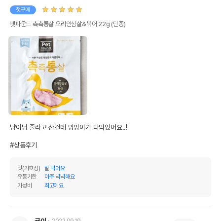
첫구매
펫파운드 촉촉통살 오리안심살&북어 22g (단종)
냥이님 줄라고 산건데 멍멍이가 다먹었어요..!

#상품후기
맛(기호성)
잘 먹어요
유통기한
아주 넉넉해요
가성비
최고에요
귤이
2022.09.19