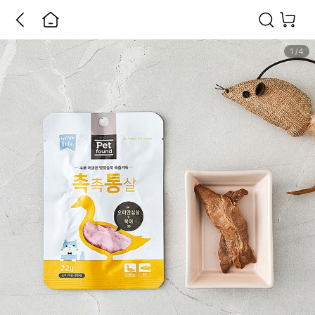
1
/
4