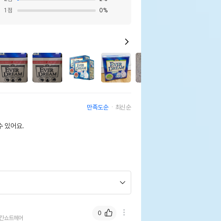
1
점
0
%
0
만족도순
최신순
 있어요.
0
칸쇼트헤어