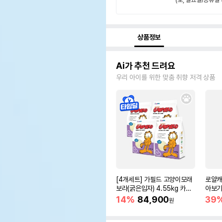
상품정보
Ai가 추천 드려요
우리 아이를 위한 맞춤 취향 저격 상품
[4개세트] 가필드 고양이모래
로얄캐
보라(굵은입자) 4.55kg 카사
아보기(
바모래
14%
84,900
39
원