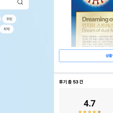
두잇
치약
상품
후기 총
53
건
4.7