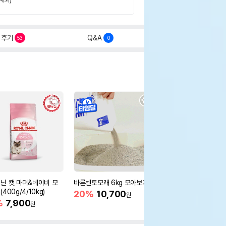
후기
Q&A
53
0
닌 캣 마더&베이비 모
바른벤토모래 6kg 모아보기
로얄캐닌 캣 인도어 4k
400g/4/10kg)
새 감소
20%
10,700
원
%
7,900
16%
55,000
원
원