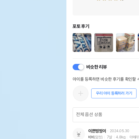
포토 후기
비슷한 리뷰
아이를 등록하면 비슷한 후기를 확인할 수
우리 아이 등록하러 가기
이쁜찡찡이
2024.05.30
비비
(암컷)
7살
4.8kg
아메리