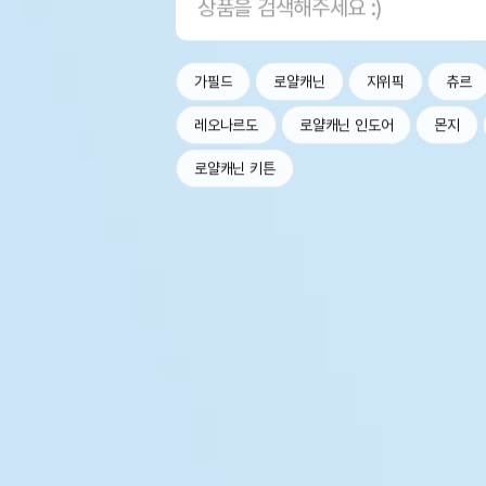
가필드
로얄캐닌
지위픽
츄르
레오나르도
로얄캐닌 인도어
몬지
로얄캐닌 키튼