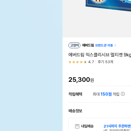
고양이
에버드림
브랜드관 이동
에버드림 익스클리시브 멀티캣 9k
4.7
후기 53개
25,300
원
적립혜택
최대
150점
적립
배송정보
내일배송
21시까지 주문하면
(토, 일요일/공휴일 