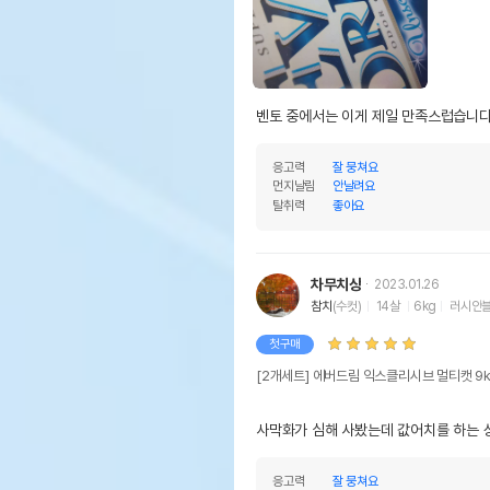
벤토 중에서는 이게 제일 만족스럽습니
응고력
잘 뭉쳐요
먼지날림
안날려요
탈취력
좋아요
차무치상
2023.01.26
참치
(수컷)
14살
6kg
러시안
첫구매
[2개세트] 에버드림 익스클리시브 멀티캣 9
사막화가 심해 사봤는데 값어치를 하는 
응고력
잘 뭉쳐요