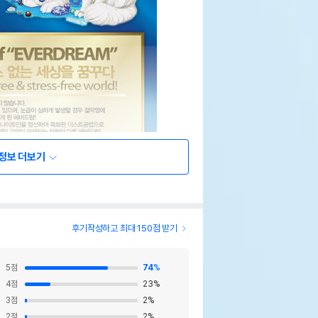
정보 더보기
후기작성하고 최대 150점 받기
5
점
74
%
4
점
23
%
3
점
2
%
2
점
2
%