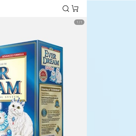
1
/
1