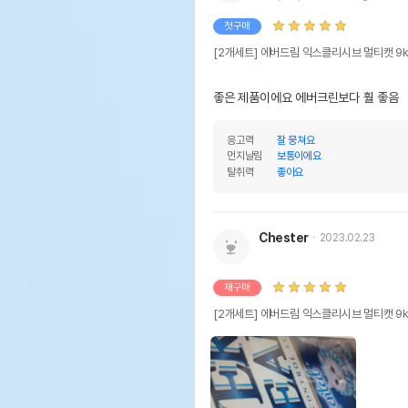
첫구매
[2개세트] 에버드림 익스클리시브 멀티캣 9
좋은 제품이에요 에버크린보다 훨 좋음
응고력
잘 뭉쳐요
먼지날림
보통이에요
탈취력
좋아요
Chester
2023.02.23
재구매
[2개세트] 에버드림 익스클리시브 멀티캣 9