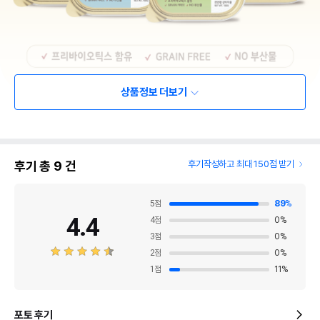
상품정보 더보기
후기 총
9
건
후기작성하고 최대 150점 받기
5
점
89
%
4.4
4
점
0
%
3
점
0
%
2
점
0
%
1
점
11
%
포토 후기