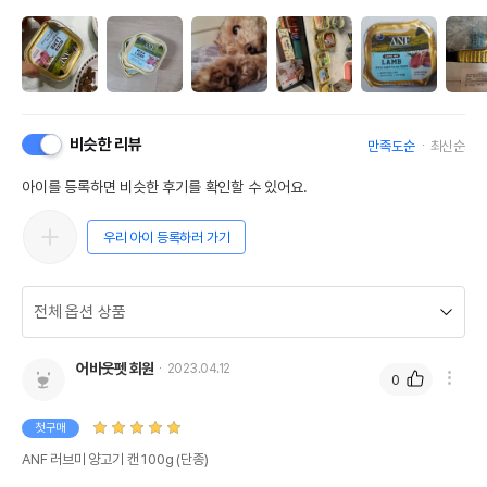
비슷한 리뷰
만족도순
최신순
아이를 등록하면 비슷한 후기를 확인할 수 있어요.
우리 아이 등록하러 가기
어바웃펫 회원
2023.04.12
0
첫구매
ANF 러브미 양고기 캔 100g (단종)