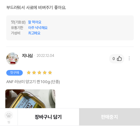
부드러워서 사료에 비벼주기 좋아요.
맛(기호성)
잘 먹어요
유통기한
아주 넉넉해요
가성비
최고에요
지나심
2022.12.04
0
첫구매
ANF 러브미 양고기 캔 100g (단종)
장바구니 담기
판매중지
찜
상품선택
처방사료 주문 시 확인해주세요!
쿠폰보기
적립혜택
취소/ 교환/ 환불
유통기한 임박 상품
최저가 도전 상품
AI검색
AI검색