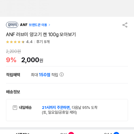
강아지
ANF
브랜드관 이동
ANF 러브미 양고기 캔 100g 모아보기
4.4
후기 9개
2,200원
9%
2,000
원
적립혜택
최대
150점
적립
배송정보
내일배송
21시까지 주문하면,
다음날 95% 도착
(토, 일요일/공휴일 제외)