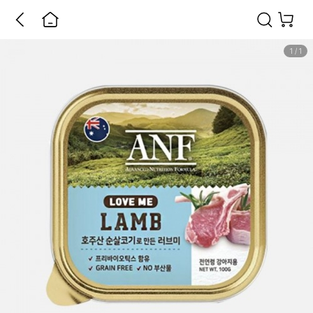
1
/
1