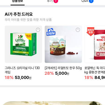
상품정보
후기
Q&A
9
0
Ai가 추천 드려요
우리 아이를 위한 맞춤 취향 저격 상품
그리니즈 오리지널 티니 130
[2개세트] 리얼트릿 한우 50g
로얄캐닌 독 미디
개입
kg 중형견 면역
28%
5,000
원
18%
53,000
18%
84,9
원