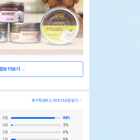
정보 더보기
후기작성하고 최대 150점 받기
5
점
88
%
4
점
3
%
3
점
0
%
2
점
9
%