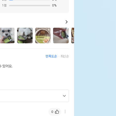
1
점
0
%
1
2
만족도순
최신순
 있어요.
0