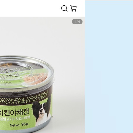
1
/
4