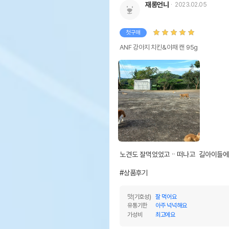
재롱언니
2023.02.05
첫구매
ANF 강아지 치킨&야채 캔 95g
노견도 잘먹었었고ᆢ떠나고  길아이들에
#상품후기
맛(기호성)
잘 먹어요
유통기한
아주 넉넉해요
가성비
최고에요