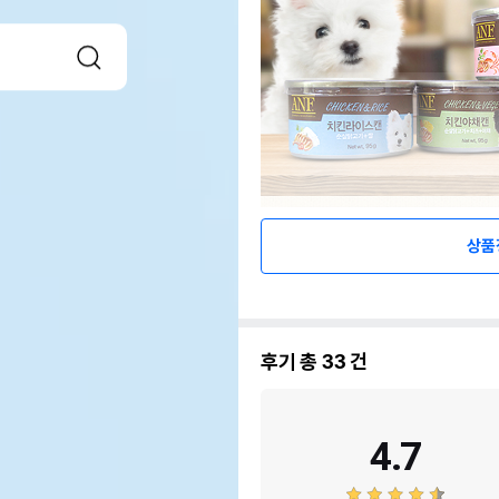
상품
후기 총
33
건
4.7