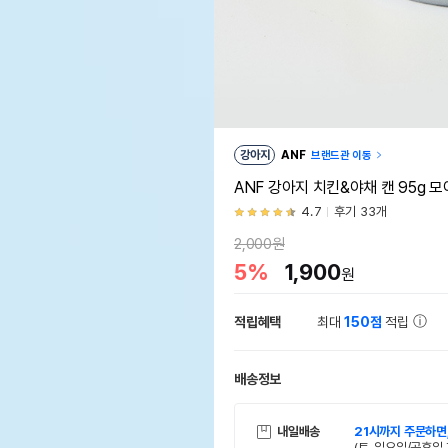
강아지
ANF
브랜드관 이동
ANF 강아지 치킨&야채 캔 95g 
4.7
후기 33개
2,000원
5%
1,900
원
적립혜택
최대
150점
적립
배송정보
내일배송
21시까지 주문하면
(토, 일요일/공휴일 