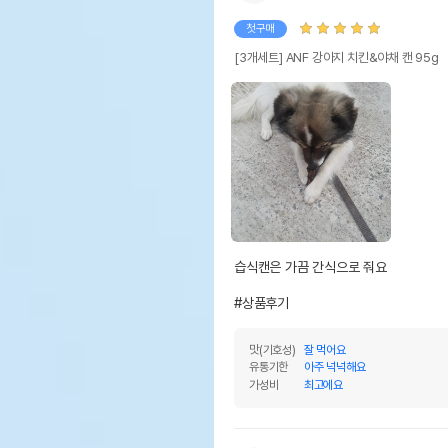
첫구매
[3개세트] ANF 강아지 치킨&야채 캔 95g
습식캔은 가끔 간식으로 줘요

#상품후기
맛(기호성)
잘 먹어요
유통기한
아주 넉넉해요
가성비
최고에요