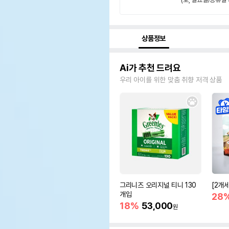
상품정보
Ai가 추천 드려요
우리 아이를 위한 맞춤 취향 저격 상품
그리니즈 오리지널 티니 130
[2개
개입
28
18%
53,000
원