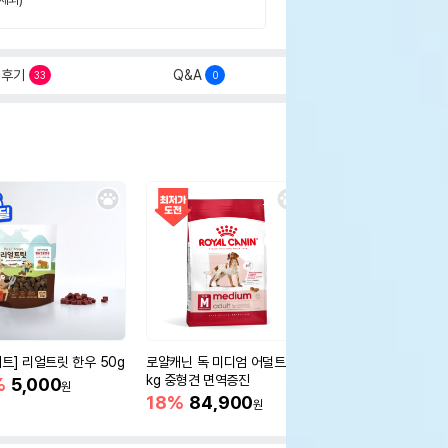
후기
Q&A
33
0
세트] 리얼트릿 한우 50g
로얄캐닌 독 미디엄 어덜트 10
오리젠 독 스몰브리드 4
kg 중형견 면역증진
%
5,000
15%
75,400
원
원
18%
84,900
원