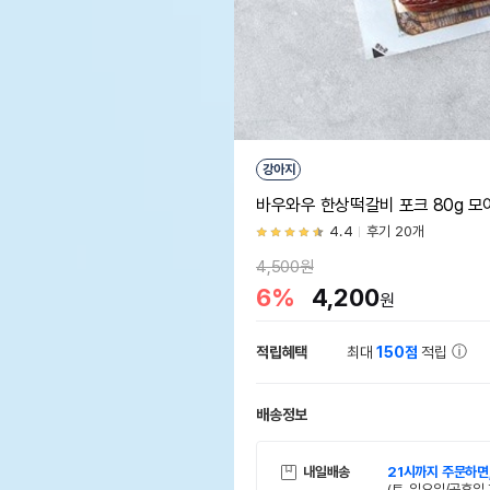
강아지
바우와우 한상떡갈비 포크 80g 
4.4
후기 20개
4,500원
6%
4,200
원
적립혜택
최대
150점
적립
배송정보
내일배송
21시까지 주문하면
(토, 일요일/공휴일 