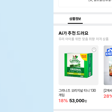
상품정보
Ai가 추천 드려요
우리 아이를 위한 맞춤 취향 저격 상품
그리니즈 오리지널 티니 130
[2개
개입
28
18%
53,000
원