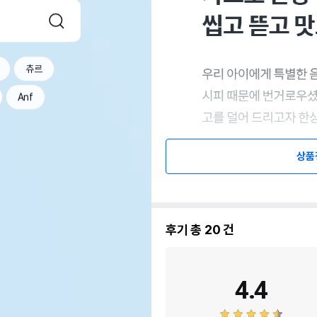
츄르
Anf
상품
후기 총
20
건
4.4