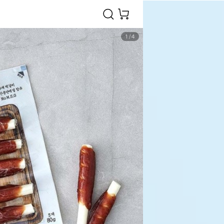
1
/
4