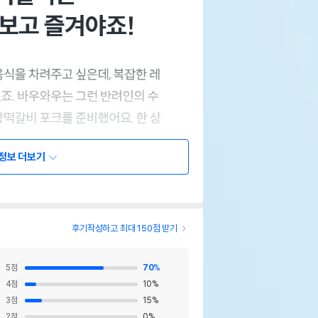
정보 더보기
후기작성하고 최대 150점 받기
5
점
70
%
4
점
10
%
3
점
15
%
2
점
0
%