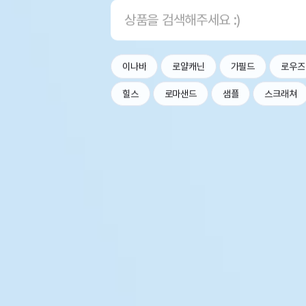
이나바
로얄캐닌
가필드
로우즈
힐스
로마샌드
샘플
스크래쳐