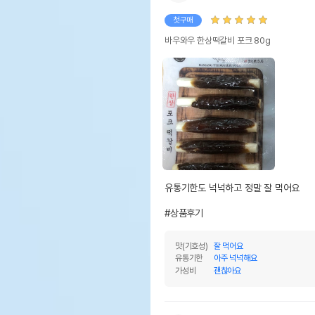
첫구매
바우와우 한상떡갈비 포크 80g
유통기한도 넉넉하고 정말 잘 먹어요

#상품후기
맛(기호성)
잘 먹어요
유통기한
아주 넉넉해요
가성비
괜찮아요