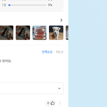
1
점
5
%
3
만족도순
최신순
 있어요.
0