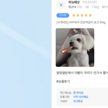
미뉴에오
2023.01.20
장군이
(수컷)
1살
7.2kg
말티
첫구매
[4개세트] 바우와우 한상떡갈비 포크 80g
말랑말랑해서 이빨이 무리가 안가서 좋어
#상품후기
맛(기호성)
잘 먹어요
유통기한
아주 넉넉해요
가성비
최고에요