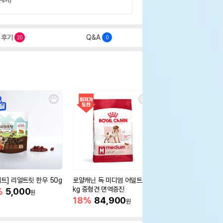
후기
Q&A
20
0
세트] 리얼트릿 한우 50g
로얄캐닌 독 미디엄 어덜트 10
오리젠 독 스몰브리드 4
kg 중형견 면역증진
%
5,000
15%
75,400
원
원
18%
84,900
원