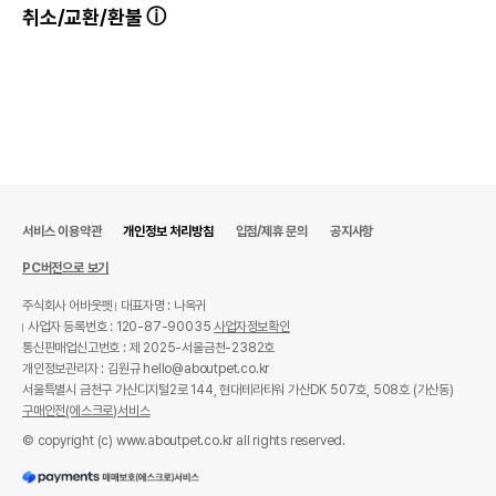
취소/교환/환불
서비스 이용약관
개인정보 처리방침
입점/제휴 문의
공지사항
PC버전으로 보기
주식회사 어바웃펫
대표자명 : 나옥귀
사업자 등록번호 : 120-87-90035
사업자정보확인
통신판매업신고번호 : 제 2025-서울금천-2382호
개인정보관리자 : 김원규 hello@aboutpet.co.kr
서울특별시 금천구 가산디지털2로 144, 현대테라타워 가산DK 507호, 508호 (가산동)
구매안전(에스크로)서비스
© copyright (c) www.aboutpet.co.kr all rights reserved.