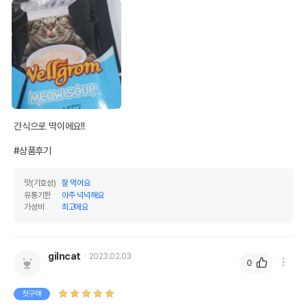
간식으로 딱이에요!!

#상품후기
맛(기호성)
잘 먹어요
유통기한
아주 넉넉해요
가성비
최고에요
gilncat
2023.02.03
0
첫구매