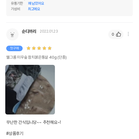
유통기한
꽤 남았어요
가성비
최고에요
순디까리
2022.01.23
0
첫구매
웰그롬 미우숲 참치붉은통살 40g (단종)
무난한 간식입니당~~ 추천해요~!

#상품후기