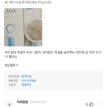
웰그롬 미우숲 참치붉은통살 40g (단종)
부드럽게 빗질이 되서 그런지 냥이들이 빗질을 싫어하는 편인데 요 빗은 인기
가 좋아요

#상품후기
맛(기호성)
잘 먹어요
유통기한
아주 넉넉해요
가성비
괜찮아요
커피정원
2023.02.03
0