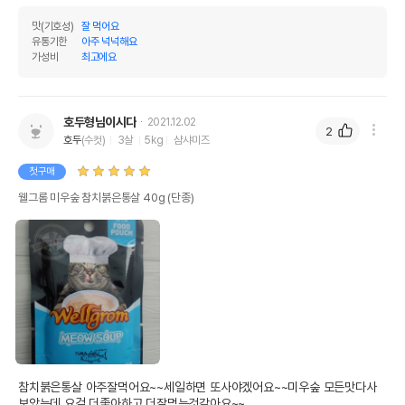
맛(기호성)
잘 먹어요
유통기한
아주 넉넉해요
가성비
최고에요
호두형님이시다
2021.12.02
2
호두
(수컷)
3살
5kg
샴샤미즈
첫구매
웰그롬 미우숲 참치붉은통살 40g (단종)
참치붉은통살 아주잘먹어요~~세일하면 또사야겠어요~~미우숲 모든맛다사
보았는데 요걸 더좋아하고 더잘먹는것같아요~~
