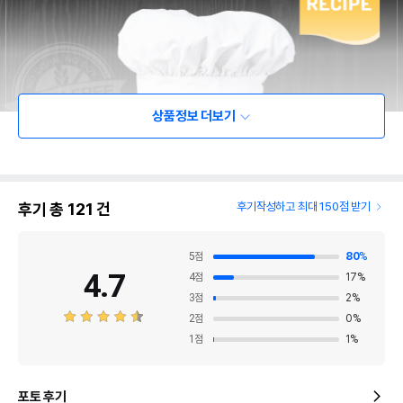
상품정보 더보기
후기 총
121
건
후기작성하고 최대 150점 받기
5
점
80
%
4.7
4
점
17
%
3
점
2
%
2
점
0
%
1
점
1
%
포토 후기