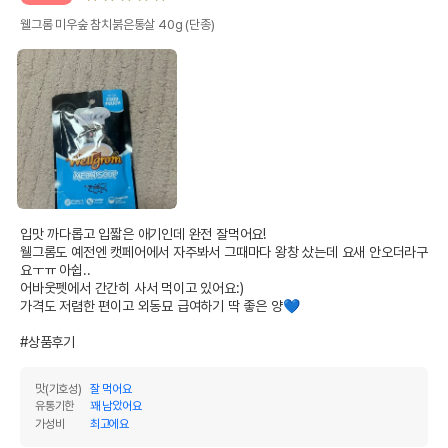
웰그롬 미우숲 참치붉은통살 40g (단종)
입맛 까다롭고 입짧은 애기인데 완전 잘먹어요!

웰그롬도 예전엔 캣페어에서 자주봐서 그때마다 왕창 샀는데 요새 안오더라구
요ㅜㅠ 아쉽..

어바웃펫에서 간간히 사서 먹이고 있어요:)

가격도 저렴한 편이고 외동묘 급여하기 딱 좋은 양💙

#상품후기
맛(기호성)
잘 먹어요
유통기한
꽤 남았어요
가성비
최고에요