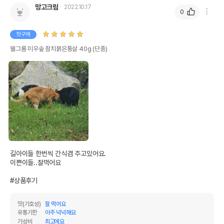
망고크림
2022.10.17
0
첫구매
웰그롬 미우숲 참치붉은통살 40g (단종)
길아이들 한번씩 간식겸 주고있어요.

이쁜이들..잘먹어요

#상품후기
맛(기호성)
잘 먹어요
유통기한
아주 넉넉해요
가성비
최고에요