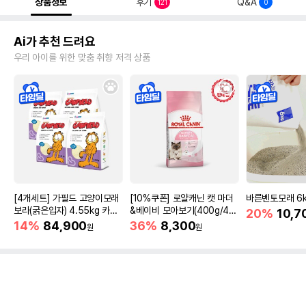
상품정보
후기
Q&A
121
0
Ai가 추천 드려요
우리 아이를 위한 맞춤 취향 저격 상품
[4개세트] 가필드 고양이모래
[10%쿠폰] 로얄캐닌 캣 마더
바른벤토모래 6
보라(굵은입자) 4.55kg 카사
&베이비 모아보기(400g/4/1
20%
10,7
바모래
0kg)
14%
84,900
36%
8,300
원
원