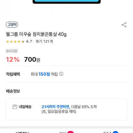
고양이
웰그롬 미우숲 참치붉은통살 40g
4.7
후기 121개
800원
12%
700
원
적립혜택
최대
150점
적립
배송정보
내일배송
21시까지 주문하면,
다음날 95% 도착
(토, 일요일/공휴일 제외)