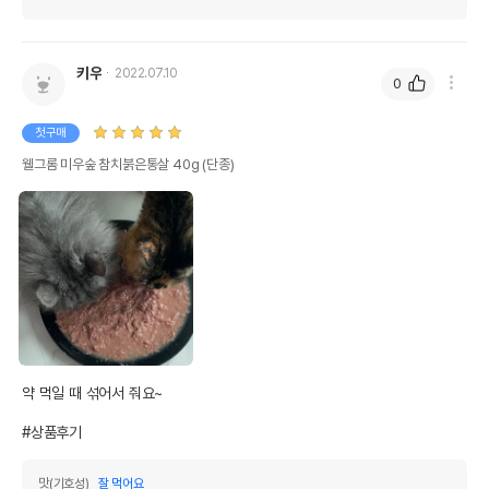
키우
2022.07.10
0
첫구매
웰그롬 미우숲 참치붉은통살 40g (단종)
약 먹일 때 섞어서 줘요~

#상품후기
맛(기호성)
잘 먹어요