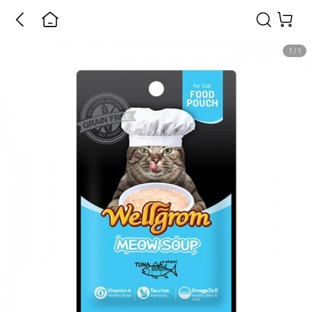
1
/
1