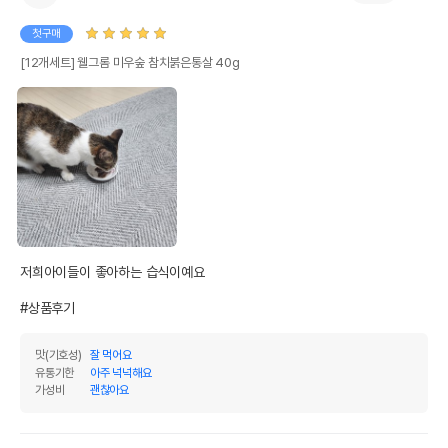
첫구매
[12개세트] 웰그롬 미우숲 참치붉은통살 40g
저희아이들이 좋아하는 습식이예요 

#상품후기
맛(기호성)
잘 먹어요
유통기한
아주 넉넉해요
가성비
괜찮아요