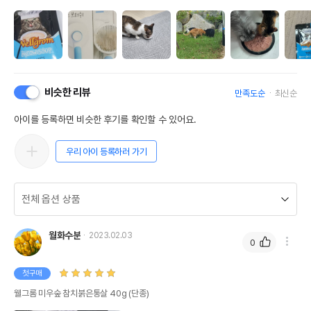
비슷한 리뷰
만족도순
최신순
아이를 등록하면 비슷한 후기를 확인할 수 있어요.
우리 아이 등록하러 가기
월화수분
2023.02.03
0
첫구매
웰그롬 미우숲 참치붉은통살 40g (단종)