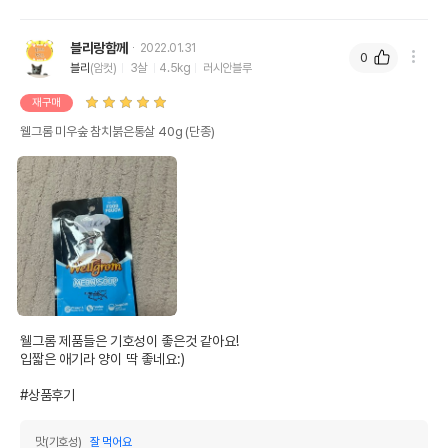
블리랑함께
2022.01.31
0
블리
(암컷)
3살
4.5kg
러시안블루
재구매
웰그롬 미우숲 참치붉은통살 40g (단종)
웰그롬 제품들은 기호성이 좋은것 같아요!

입짧은 애기라 양이 딱 좋네요:)

#상품후기
맛(기호성)
잘 먹어요