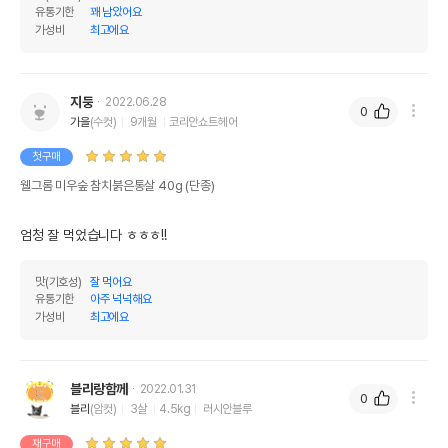
유통기한
꽤 남았어요
가성비
최고에요
지둥
2022.06.28
0
가을
(수컷)
9개월
코리안쇼트헤어
첫구매
웰그롬 미우숲 참치붉은통살 40g (단종)
엄청 잘 먹었습니다 ㅎㅎㅎ!!
맛(기호성)
잘 먹어요
유통기한
아주 넉넉해요
가성비
최고에요
블리랑함께
2022.01.31
0
블리
(암컷)
3살
4.5kg
러시안블루
재구매