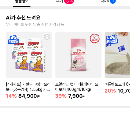
상품정보
후기
Q&A
2,795
1
Ai가 추천 드려요
우리 아이를 위한 맞춤 취향 저격 상품
[4개세트] 가필드 고양이모래
로얄캐닌 캣 마더&베이비 모
바른벤토모래 6
보라(굵은입자) 4.55kg 카사
아보기(400g/4/10kg)
20%
10,7
바모래
14%
84,900
39%
7,900
원
원