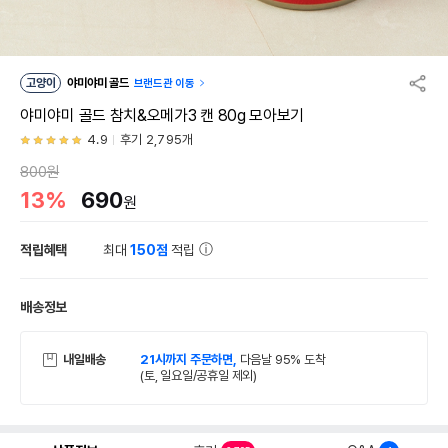
고양이
야미야미 골드
브랜드관 이동
야미야미 골드 참치&오메가3 캔 80g 모아보기
4.9
후기 2,795개
800원
13%
690
원
적립혜택
최대
150점
적립
배송정보
내일배송
21시까지 주문하면,
다음날 95% 도착
(토, 일요일/공휴일 제외)