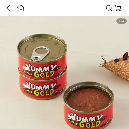
1
/
4