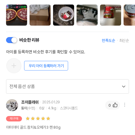
5
비슷한 리뷰
만족도순
최신순
아이를 등록하면 비슷한 후기를 확인할 수 있어요.
우리 아이 등록하러 가기
조이플래쉬
2025.01.29
0
동이
(수컷)
6살
4.1kg
스코티시폴드
재구매
야미야미 골드 참치&오메가3 캔 80g