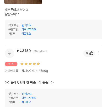
법에 의한 인증,허가 등을
재주문의사 있어요

상세페이지 참조
받았음을 확인할수 있는
잘받았어요 
경우 그에 대한 사항
제조국 또는 원산지
태국
맛(기호성)
잘 먹어요
유통기한
아주 넉넉해요
제조자,수입품의 경우
가성비
최고에요
(주) 그린펫
수입자를 함께 표기
AS책임자와 전화번호
어바웃펫//1644-9601
또는 소비자상담 관련
버디3780
2024.12.23
0
전화번호
유통기한이 최소 2026.12.06이거나 그
재구매
이후인 상품이 출고됩니다.
유통기한
야미야미 골드 참치&오메가3 캔 80g
단, 상품명에 유통기한 명시된 경우, 해당
유통기한을 따릅니다.
아이들이 맛있게 잘 먹습니다 좋습니다
맛(기호성)
잘 먹어요
유통기한
아주 넉넉해요
가성비
최고에요