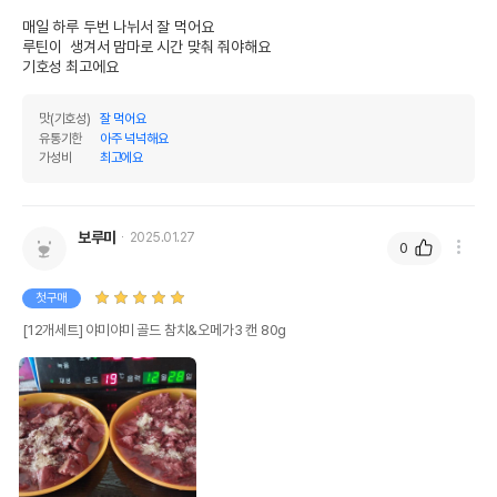
매일 하루 두번 나뉘서 잘 먹어요 

루틴이  생겨서 맘마로 시간 맞춰 줘야해요

기호성 최고에요 
맛(기호성)
잘 먹어요
유통기한
아주 넉넉해요
가성비
최고에요
보루미
2025.01.27
0
첫구매
[12개세트] 야미야미 골드 참치&오메가3 캔 80g