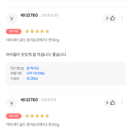
버디3780
2024.12.05
0
재구매
야미야미 골드 참치&오메가3 캔 80g
아이들이 맛있게 잘 먹습니다 좋습니다
맛(기호성)
잘 먹어요
유통기한
아주 넉넉해요
가성비
최고에요
버디3780
2024.11.11
0
재구매
야미야미 골드 참치&오메가3 캔 80g