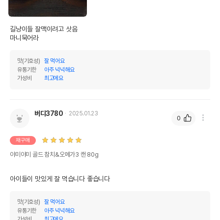
길냥이들 잘맥이려고 삿음

마니묵어라
맛(기호성)
잘 먹어요
유통기한
아주 넉넉해요
가성비
최고에요
버디3780
2025.01.23
0
재구매
야미야미 골드 참치&오메가3 캔 80g
아이들이 맛있게 잘 먹습니다 좋습니다
맛(기호성)
잘 먹어요
유통기한
아주 넉넉해요
가성비
최고에요