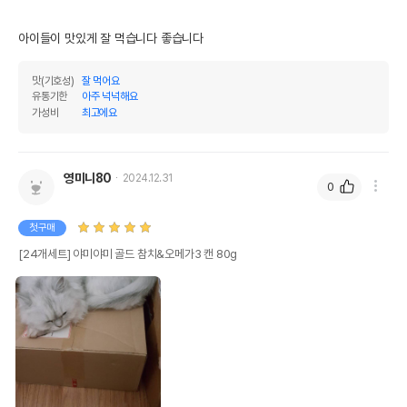
아이들이 맛있게 잘 먹습니다 좋습니다
맛(기호성)
잘 먹어요
유통기한
아주 넉넉해요
가성비
최고에요
영미니80
2024.12.31
0
첫구매
[24개세트] 야미야미 골드 참치&오메가3 캔 80g
상품 필수 정보
야미야미 골드 참치&오메가3 캔 80g
품명 및 모델명
모아보기