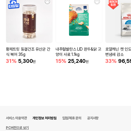
황제트릿 동결건조 유산균 간
내추럴발란스 LID 완두&닭 고
로얄캐닌 캣 인도어
식 북어 35g
양이 사료 1.1kg
변냄새 감소
31%
5,300
15%
25,240
33%
96,5
원
원
서비스 이용약관
개인정보 처리방침
입점/제휴 문의
공지사항
PC버전으로 보기