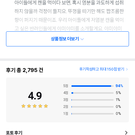
상품정보 더보기
후기 총
2,795
건
후기작성하고 최대 150점 받기
5
점
94
%
4.9
4
점
5
%
3
점
1
%
2
점
0
%
1
점
0
%
포토 후기