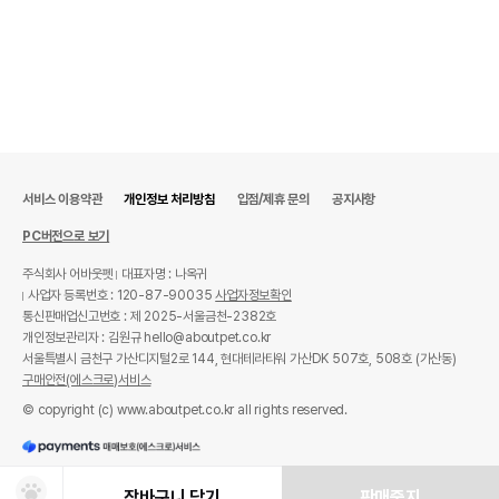
서비스 이용약관
개인정보 처리방침
입점/제휴 문의
공지사항
PC버전으로 보기
주식회사 어바웃펫
대표자명 : 나옥귀
사업자 등록번호 : 120-87-90035
사업자정보확인
통신판매업신고번호 : 제 2025-서울금천-2382호
개인정보관리자 : 김원규 hello@aboutpet.co.kr
서울특별시 금천구 가산디지털2로 144, 현대테라타워 가산DK 507호, 508호 (가산동)
구매안전(에스크로)서비스
© copyright (c) www.aboutpet.co.kr all rights reserved.
장바구니 담기
판매중지