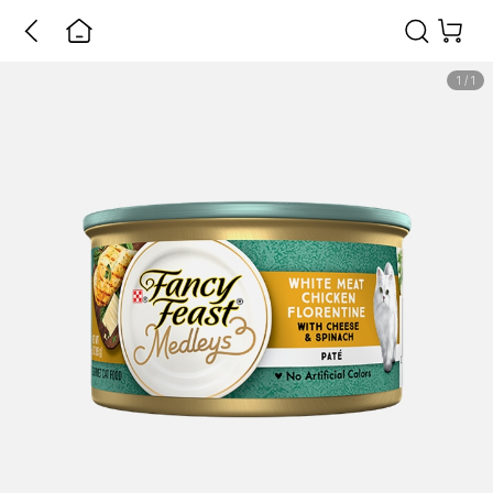
1
/
1