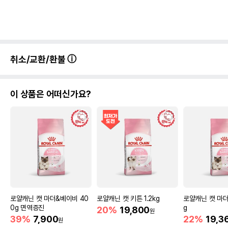
취소/교환/환불
이 상품은 어떠신가요?
로얄캐닌 캣 마더&베이비 40
로얄캐닌 캣 키튼 1.2kg
로얄캐닌 캣 마더
0g 면역증진
g
20%
19,800
원
39%
7,900
22%
19,3
원