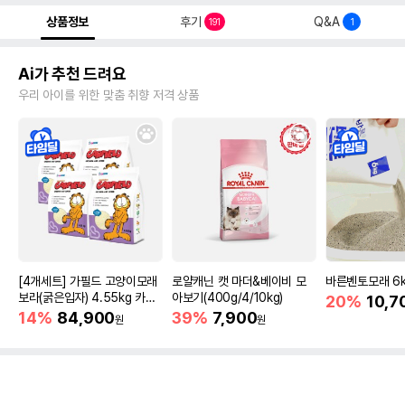
상품정보
후기
Q&A
191
1
Ai가 추천 드려요
우리 아이를 위한 맞춤 취향 저격 상품
[4개세트] 가필드 고양이모래
로얄캐닌 캣 마더&베이비 모
바른벤토모래 6
보라(굵은입자) 4.55kg 카사
아보기(400g/4/10kg)
20%
10,7
바모래
14%
84,900
39%
7,900
원
원