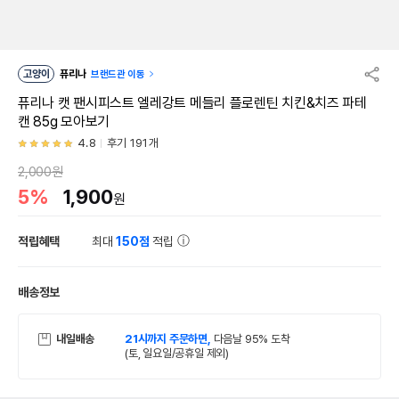
고양이
퓨리나
브랜드관 이동
퓨리나 캣 팬시피스트 엘레강트 메들리 플로렌틴 치킨&치즈 파테
캔 85g 모아보기
4.8
후기 191개
2,000원
5%
1,900
원
적립혜택
최대
150점
적립
배송정보
내일배송
21시까지 주문하면,
다음날 95% 도착
(토, 일요일/공휴일 제외)