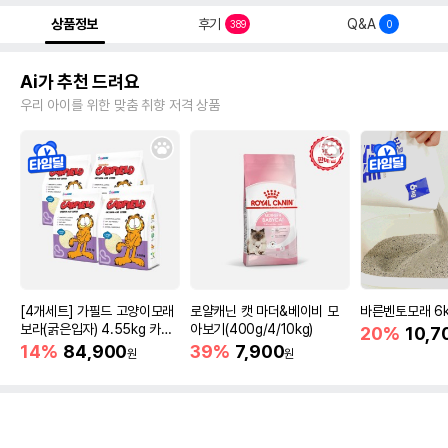
상품정보
후기
Q&A
389
0
Ai가 추천 드려요
우리 아이를 위한 맞춤 취향 저격 상품
[4개세트] 가필드 고양이모래
로얄캐닌 캣 마더&베이비 모
바른벤토모래 6
보라(굵은입자) 4.55kg 카사
아보기(400g/4/10kg)
20%
10,7
바모래
14%
84,900
39%
7,900
원
원