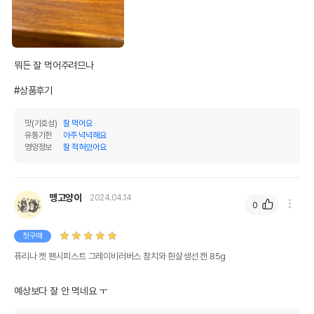
뭐든 잘 먹어주려므나 

#상품후기
맛(기호성)
잘 먹어요
유통기한
아주 넉넉해요
영양정보
잘 적혀있어요
맹고양이
2024.04.14
0
첫구매
퓨리나 캣 팬시피스트 그레이비러버스 참치와 흰살생선 캔 85g
예상보다 잘 안 먹네요 ㅜ