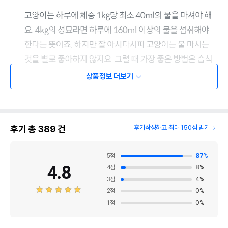
상품정보 더보기
후기 총
389
건
후기작성하고 최대 150점 받기
5
점
87
%
4.8
4
점
8
%
3
점
4
%
2
점
0
%
1
점
0
%