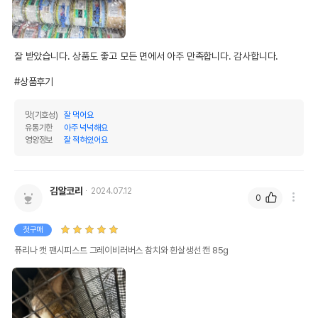
잘 받았습니다. 상품도 좋고 모든 면에서 아주 만족합니다. 감사합니다. 

#상품후기
맛(기호성)
잘 먹어요
유통기한
아주 넉넉해요
영양정보
잘 적혀있어요
김알코리
2024.07.12
0
첫구매
퓨리나 캣 팬시피스트 그레이비러버스 참치와 흰살생선 캔 85g