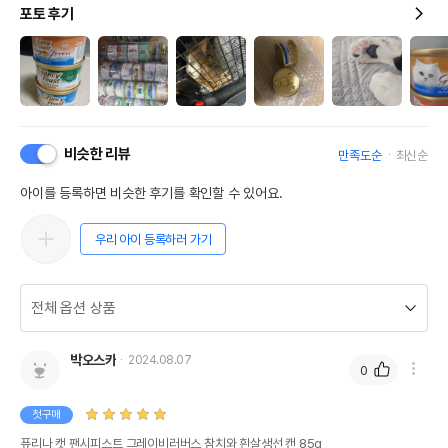
포토 후기
비슷한 리뷰
만족도순
최신순
아이를 등록하면 비슷한 후기를 확인할 수 있어요.
우리 아이 등록하러 가기
박오스카
2024.08.07
0
첫구매
퓨리나 캣 팬시피스트 그레이비러버스 참치와 흰살생선 캔 85g