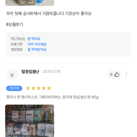
우리 첫째 습식위해서 가끔씩줍니다 기호성이 좋아요

#상품후기
맛(기호성)
잘 먹어요
유통기한
아주 넉넉해요
영양정보
잘 적혀있어요
발츈집붑난
2024.07.16
0
첫구매
퓨리나 캣 팬시피스트 그레이비러버스 참치와 흰살생선 캔 85g