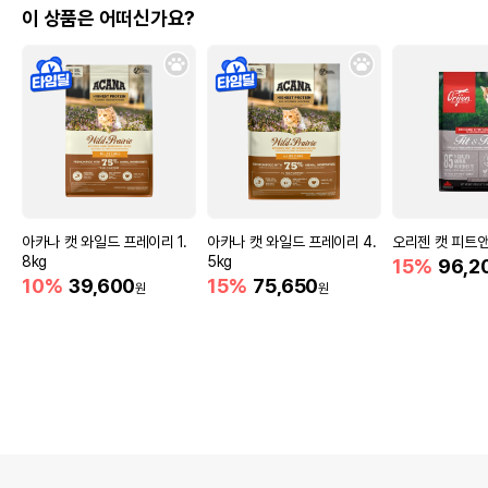
이 상품은 어떠신가요?
아카나 캣 와일드 프레이리 1.
아카나 캣 와일드 프레이리 4.
오리젠 캣 피트앤
8kg
5kg
15%
96,2
10%
39,600
15%
75,650
원
원