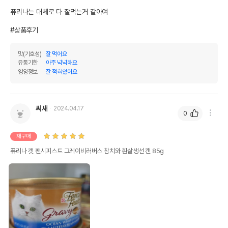
퓨리나는 대체로 다 잘먹는거 같아여

#상품후기
맛(기호성)
잘 먹어요
유통기한
아주 넉넉해요
영양정보
잘 적혀있어요
씨새
2024.04.17
0
재구매
퓨리나 캣 팬시피스트 그레이비러버스 참치와 흰살생선 캔 85g