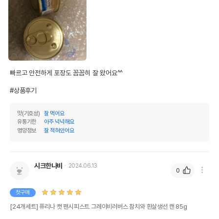
퓨리나 캣 팬시피스트 그레이비러버스
품명 및 모델명
참치와 흰살생선 캔 85g 모아보기
법에 의한 인증,허가 등을
상세페이지 참조
받았음을 확인할수 있는
경우 그에 대한 사항
제조국 또는 원산지
미국
빠르고 안전하게 포장도 꼼꼼히 잘 왔어요^^

제조자,수입품의 경우
Nestle Purina PetCare Company
수입자를 함께 표기
#상품후기
AS책임자와 전화번호
맛(기호성)
잘 먹어요
어바웃펫//1644-9601
또는 소비자상담 관련
유통기한
아주 넉넉해요
전화번호
영양정보
잘 적혀있어요
유통기한이 최소 2026.12.06이거나 그
이후인 상품이 출고됩니다.
유통기한
단, 상품명에 유통기한 명시된 경우, 해당
시크한나비
2024.06.13
유통기한을 따릅니다.
0
첫구매
[24개세트] 퓨리나 캣 팬시피스트 그레이비러버스 참치와 흰살생선 캔 85g