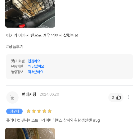
애기가 아파서 캔으로 겨우 먹여서 살렸어요

#상품후기
맛(기호성)
괜찮아요
유통기한
꽤 남았어요
영양정보
적혀있어요
먼대지장
2024.06.20
0
첫구매
퓨리나 캣 팬시피스트 그레이비러버스 참치와 흰살생선 캔 85g
상품 필수 정보