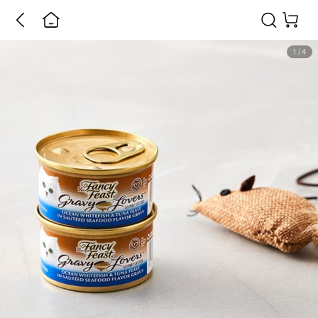
1
/
4