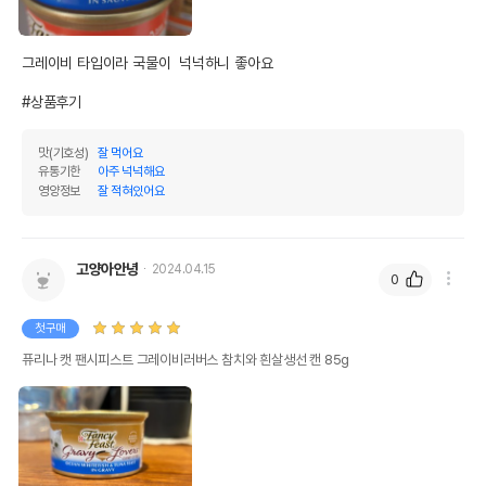
그레이비 타입이라 국물이  넉넉하니 좋아요 

#상품후기
맛(기호성)
잘 먹어요
유통기한
아주 넉넉해요
영양정보
잘 적혀있어요
고양아안녕
2024.04.15
0
첫구매
퓨리나 캣 팬시피스트 그레이비러버스 참치와 흰살생선 캔 85g