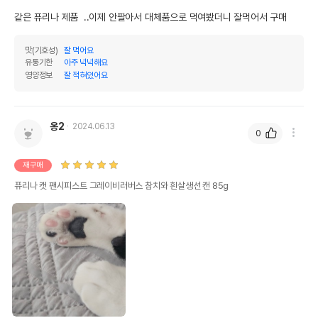
같은 퓨리나 제품  ..이제 안팔아서 대체품으로 먹여봤더니 잘먹어서 구매
맛(기호성)
잘 먹어요
유통기한
아주 넉넉해요
영양정보
잘 적혀있어요
옹2
2024.06.13
0
재구매
퓨리나 캣 팬시피스트 그레이비러버스 참치와 흰살생선 캔 85g