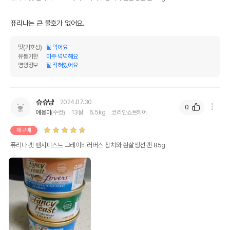
퓨리나는 큰 불호가 없어요. 
맛(기호성)
잘 먹어요
유통기한
아주 넉넉해요
영양정보
잘 적혀있어요
슈슈냥
2024.07.30
0
애옹이
(수컷)
13살
6.5kg
코리안쇼트헤어
재구매
퓨리나 캣 팬시피스트 그레이비러버스 참치와 흰살생선 캔 85g