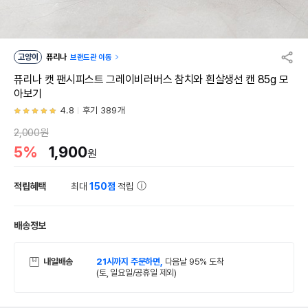
고양이
퓨리나
브랜드관 이동
퓨리나 캣 팬시피스트 그레이비러버스 참치와 흰살생선 캔 85g 모
아보기
4.8
후기 389개
2,000원
5%
1,900
원
적립혜택
최대
150점
적립
배송정보
내일배송
21시까지 주문하면,
다음날 95% 도착
(토, 일요일/공휴일 제외)