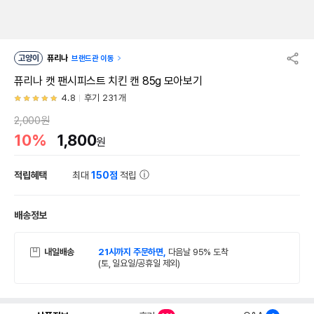
고양이
퓨리나
브랜드관 이동
퓨리나 캣 팬시피스트 치킨 캔 85g 모아보기
4.8
후기 231개
2,000원
10%
1,800
원
적립혜택
최대
150점
적립
배송정보
내일배송
21시까지 주문하면,
다음날 95% 도착
(토, 일요일/공휴일 제외)