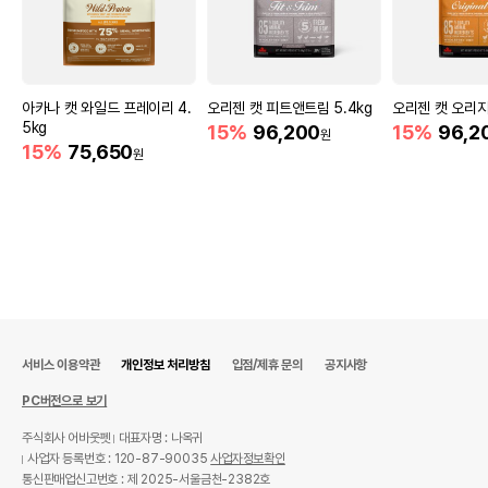
아카나 캣 와일드 프레이리 4.
오리젠 캣 피트앤트림 5.4kg
오리젠 캣 오리지널
5kg
15%
96,200
15%
96,2
원
15%
75,650
원
서비스 이용약관
개인정보 처리방침
입점/제휴 문의
공지사항
PC버전으로 보기
주식회사 어바웃펫
대표자명 : 나옥귀
사업자 등록번호 : 120-87-90035
사업자정보확인
통신판매업신고번호 : 제 2025-서울금천-2382호