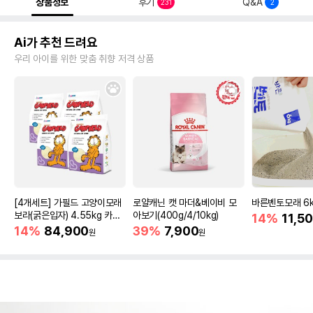
상품정보
후기
Q&A
231
2
Ai가 추천 드려요
우리 아이를 위한 맞춤 취향 저격 상품
[4개세트] 가필드 고양이모래
로얄캐닌 캣 마더&베이비 모
바른벤토모래 6
보라(굵은입자) 4.55kg 카사
아보기(400g/4/10kg)
14%
11,5
바모래
14%
84,900
39%
7,900
원
원