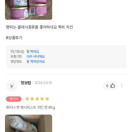
제조자,수입품의 경우
Nestle Purina PetCare Company
수입자를 함께 표기
AS책임자와 전화번호
어바웃펫//1644-9601
또는 소비자상담 관련
팬피는 클래식종류를 좋아하네요 특히 치킨

전화번호
유통기한이 최소 2026.12.07이거나 그
#상품후기
이후인 상품이 출고됩니다.
유통기한
단, 상품명에 유통기한 명시된 경우, 해당
맛(기호성)
잘 먹어요
유통기한을 따릅니다.
유통기한
아주 넉넉해요
영양정보
잘 적혀있어요
정보람
2024.05.13
0
재구매
퓨리나 캣 팬시피스트 치킨 캔 85g