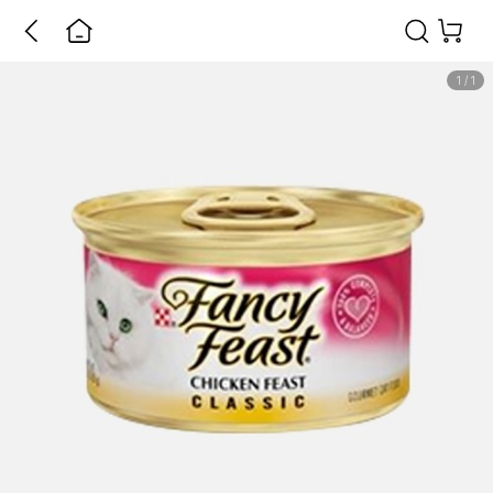
1
/
1