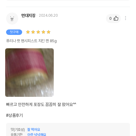
먼대지장
2024.06.20
0
첫구매
퓨리나 캣 팬시피스트 치킨 캔 85g
빠르고 안전하게 포장도 꼼꼼히 잘 왔어요^^

#상품후기
맛(기호성)
잘 먹어요
유통기한
아주 넉넉해요