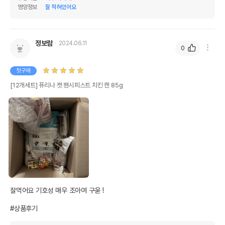
영양정보
잘 적혀있어요
정보람
2024.06.11
0
첫구매
[12개세트] 퓨리나 캣 팬시피스트 치킨 캔 85g
잘먹어요 기호성 매우 조아여 구욷 ! 

#상품후기