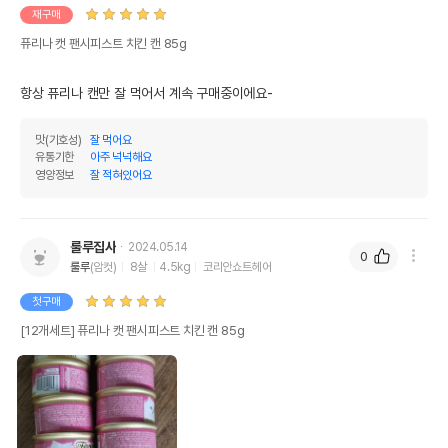
재구매
퓨리나 캣 팬시피스트 치킨 캔 85g
항상 퓨리나 캔만 잘 먹어서 계속 구매중이에요-
맛(기호성)
잘 먹어요
유통기한
아주 넉넉해요
영양정보
잘 적혀있어요
룰루집사
2024.05.14
상품 필수 정보
0
룰루
(암컷)
8살
4.5kg
코리안쇼트헤어
퓨리나 캣 팬시피스트 치킨 캔 85g
품명 및 모델명
첫구매
모아보기
[12개세트] 퓨리나 캣 팬시피스트 치킨 캔 85g
법에 의한 인증,허가 등을
상세페이지 참조
받았음을 확인할수 있는
경우 그에 대한 사항
제조국 또는 원산지
미국