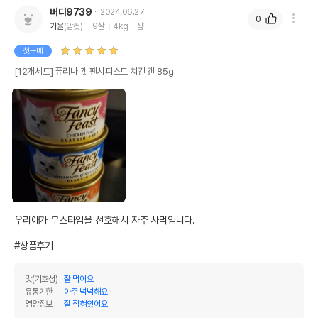
버디9739
2024.06.27
0
가을
(암컷)
9살
4kg
샴
첫구매
[12개세트] 퓨리나 캣 팬시피스트 치킨 캔 85g
우리애가 무스타입을 선호해서 자주 사먹입니다.

#상품후기
맛(기호성)
잘 먹어요
유통기한
아주 넉넉해요
영양정보
잘 적혀있어요