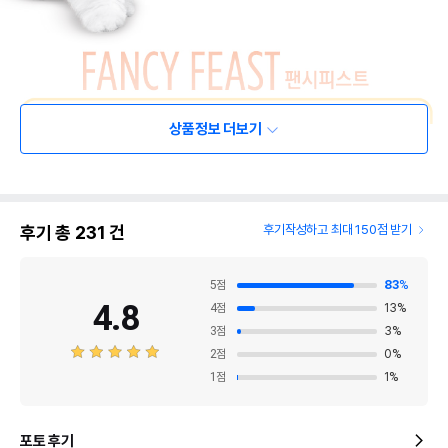
상품정보 더보기
후기 총
231
건
후기작성하고 최대 150점 받기
5
점
83
%
4.8
4
점
13
%
3
점
3
%
2
점
0
%
1
점
1
%
포토 후기