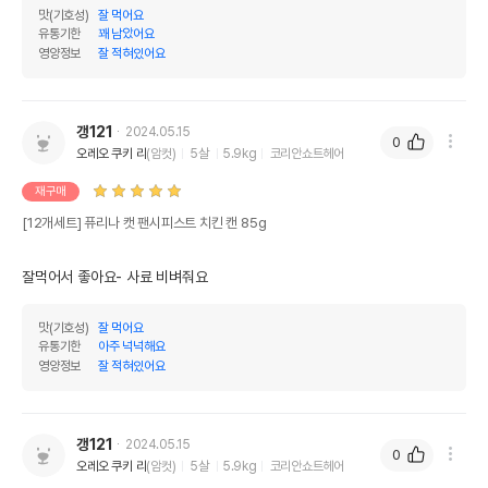
맛(기호성)
잘 먹어요
유통기한
꽤 남았어요
영양정보
잘 적혀있어요
갱121
2024.05.15
0
오레오 쿠키 리
(암컷)
5살
5.9kg
코리안쇼트헤어
재구매
[12개세트] 퓨리나 캣 팬시피스트 치킨 캔 85g
잘먹어서 좋아요- 사료 비벼줘요
맛(기호성)
잘 먹어요
유통기한
아주 넉넉해요
영양정보
잘 적혀있어요
갱121
2024.05.15
0
오레오 쿠키 리
(암컷)
5살
5.9kg
코리안쇼트헤어