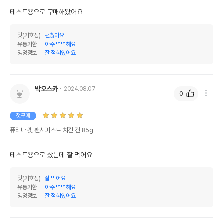
테스트용으로 구매해봤어요 
맛(기호성)
괜찮아요
유통기한
아주 넉넉해요
영양정보
잘 적혀있어요
박오스카
2024.08.07
0
첫구매
퓨리나 캣 팬시피스트 치킨 캔 85g
테스트용으로 샀는데 잘 먹어요
맛(기호성)
잘 먹어요
유통기한
아주 넉넉해요
영양정보
잘 적혀있어요