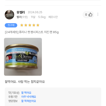
똥벨라
2024.06.25
0
벨라
(수컷)
11살
5.5kg
페르시안
첫구매
[24개세트] 퓨리나 캣 팬시피스트 치킨 캔 85g
잘먹어요. 사람 먹는 참치같아요
맛(기호성)
잘 먹어요
유통기한
아주 넉넉해요
영양정보
잘 적혀있어요