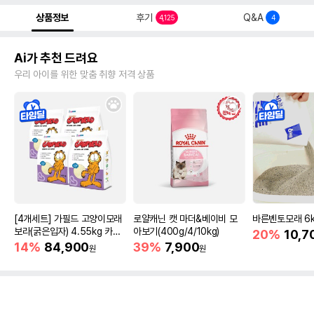
상품정보
후기
Q&A
4,125
4
Ai가 추천 드려요
우리 아이를 위한 맞춤 취향 저격 상품
[4개세트] 가필드 고양이모래
로얄캐닌 캣 마더&베이비 모
바른벤토모래 6
보라(굵은입자) 4.55kg 카사
아보기(400g/4/10kg)
20%
10,7
바모래
14%
84,900
39%
7,900
원
원