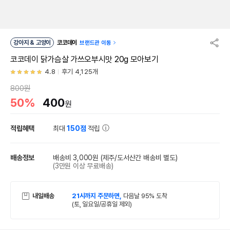
강아지 & 고양이
코코데이
브랜드관 이동
코코데이 닭가슴살 가쓰오부시맛 20g 모아보기
4.8
후기 4,125개
800원
50%
400
원
적립혜택
최대
150점
적립
배송정보
배송비 3,000원
(제주/도서산간 배송비 별도)
(3만원 이상 무료배송)
내일배송
21시까지 주문하면,
다음날 95% 도착
(토, 일요일/공휴일 제외)