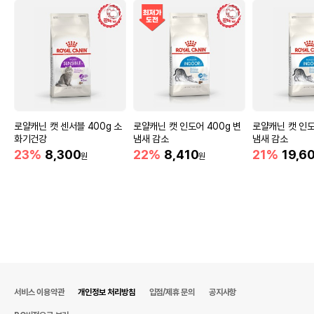
로얄캐닌 캣 센서블 400g 소
로얄캐닌 캣 인도어 400g 변
로얄캐닌 캣 인도어
화기건강
냄새 감소
냄새 감소
23%
8,300
22%
8,410
21%
19,6
원
원
서비스 이용약관
개인정보 처리방침
입점/제휴 문의
공지사항