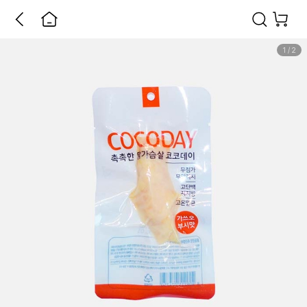
1
/
2