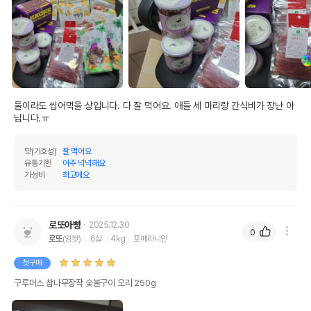
둘이라도 씹어먹을 상입니다. 다 잘 먹어요. 애들 세 마리랑 간식비가 장난 아
닙니다.ㅠ
맛(기호성)
잘 먹어요
유통기한
아주 넉넉해요
가성비
최고에요
로또아빵
2025.12.30
0
로또
(암컷)
6살
4kg
포메라니안
첫구매
구루머스 참나무장작 숯불구이 오리 250g