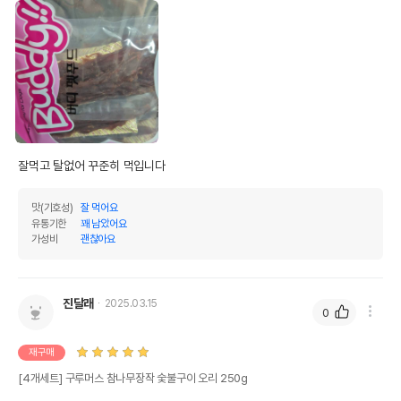
상품 필수 정보
잘먹고 탈없어 꾸준히 먹입니다
품명 및 모델명
구루머스 참나무장작 숯불구이 오리 260g
법에 의한 인증,허가 등을
맛(기호성)
잘 먹어요
상세페이지 참조
받았음을 확인할수 있는
유통기한
꽤 남았어요
경우 그에 대한 사항
가성비
괜찮아요
제조국 또는 원산지
중국
제조자,수입품의 경우
케미텍코리아
진달래
2025.03.15
수입자를 함께 표기
0
AS책임자와 전화번호
재구매
어바웃펫//1644-9601
또는 소비자상담 관련
전화번호
[4개세트] 구루머스 참나무장작 숯불구이 오리 250g