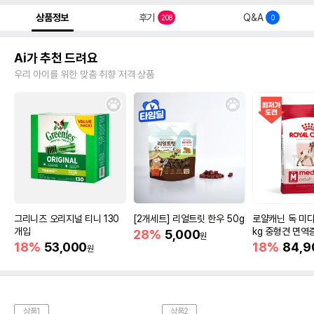
상품정보
후기
Q&A
208
0
Ai가 추천 드려요
우리 아이를 위한 맞춤 취향 저격 상품
그리니즈 오리지널 티니 130
[2개세트] 리얼트릿 한우 50g
로얄캐닌 독 미디
개입
kg 중형견 면역
28%
5,000
원
18%
53,000
18%
84,9
원
상품1
상품2