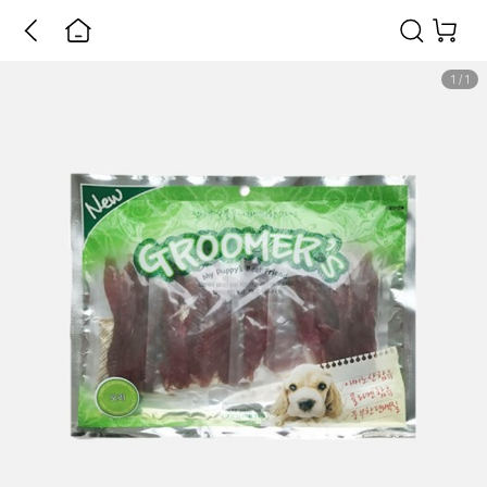
1
/
1