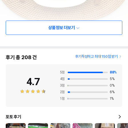
상품정보 더보기
후기 총
208
건
후기작성하고 최대 150점 받기
5
점
88
%
4.7
4
점
5
%
3
점
0
%
2
점
6
%
1
점
1
%
포토 후기