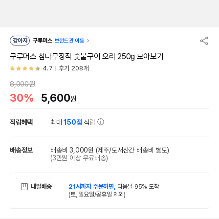
강아지
구루머스
브랜드관 이동
구루머스 참나무장작 숯불구이 오리 250g 모아보기
4.7
후기 208개
8,000원
30%
5,600
원
적립혜택
최대
150점
적립
배송정보
배송비 3,000원
(제주/도서산간 배송비 별도)
(3만원 이상 무료배송)
내일배송
21시까지 주문하면,
다음날 95% 도착
(토, 일요일/공휴일 제외)