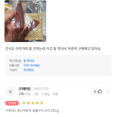
간식도 아무거마 잘 안먹는데 이건 잘 먹어서 꾸준히 구매해고 있어요
맛(기호성)
잘 먹어요
유통기한
아주 넉넉해요
가성비
최고에요
구찌마망
2025.07.10
0
구찌
(수컷)
3살
2.5kg
푸들
재구매
구루머스 참나무장작 숯불구이 오리 250g