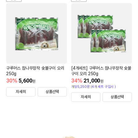
구루머스 참나무장작 숯불구이 오리
[4개세트] 구루머스 참나무장작 숯불
250g
구이 오리 250g
30
%
5,600
34
%
21,000
원
원
개당5,250원 (4개 세트 구입시 )
자세히
상품선택
자세히
상품선택