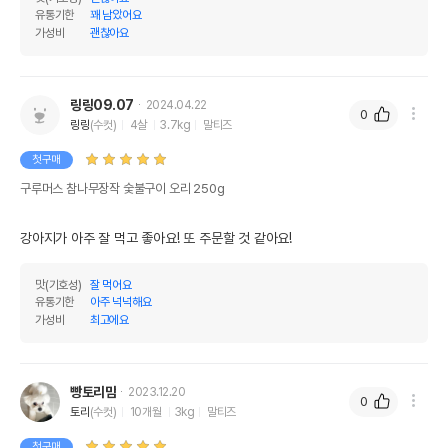
유통기한
꽤 남았어요
가성비
괜찮아요
링링09.07
2024.04.22
0
링링
(수컷)
4살
3.7kg
말티즈
첫구매
구루머스 참나무장작 숯불구이 오리 250g
강아지가 아주 잘 먹고 좋아요! 또 주문할 것 같아요!
맛(기호성)
잘 먹어요
유통기한
아주 넉넉해요
가성비
최고에요
빵토리맘
2023.12.20
0
토리
(수컷)
10개월
3kg
말티즈
첫구매