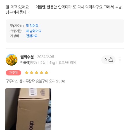
유통기한이 최소 2026.12.04이거나 그
이후인 상품이 출고됩니다.
잘 먹고 있어요 ㅡ  어쩔땐 한동안 안먹다가 또 다시 먹더라구요 그래서 ㅅ낭
유통기한
상구비해둡니다
단, 상품명에 유통기한 명시된 경우, 해당
유통기한을 따릅니다.
맛(기호성)
잘 먹어요
유통기한
꽤 남았어요
가성비
괜찮아요
월화수분
2024.12.05
0
깐돌이
(암컷)
9살
4kg
요크셔테리어
재구매
구루머스 참나무장작 숯불구이 오리 250g