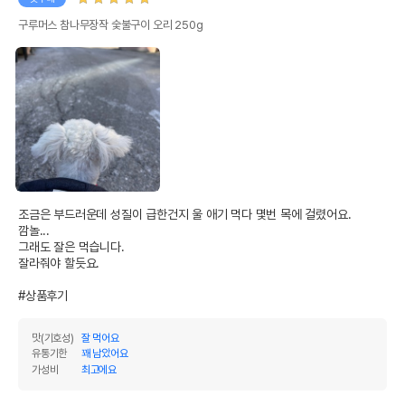
구루머스 참나무장작 숯불구이 오리 250g
조금은 부드러운데 성질이 급한건지 울 애기 먹다 몇번 목에 걸렸어요.

깜놀...

그래도 잘은 먹습니다.

잘라줘야 할듯요.

#상품후기
맛(기호성)
잘 먹어요
유통기한
꽤 남았어요
가성비
최고에요