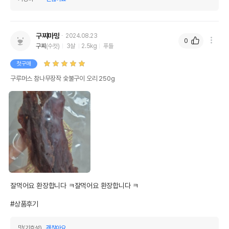
구찌마망
2024.08.23
0
구찌
(수컷)
3살
2.5kg
푸들
첫구매
구루머스 참나무장작 숯불구이 오리 250g
잘먹어요 환장합니다 ㅋ잘먹어요 환장합니다 ㅋ

#상품후기
맛(기호성)
괜찮아요