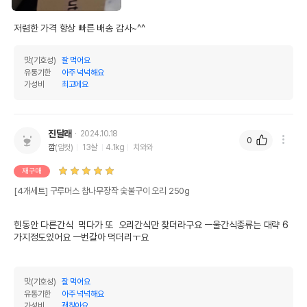
저렴한 가격 항상 빠른 배송 감사~^^
맛(기호성)
잘 먹어요
유통기한
아주 넉넉해요
가성비
최고에요
진달래
2024.10.18
0
깜
(암컷)
13살
4.1kg
치와와
재구매
[4개세트] 구루머스 참나무장작 숯불구이 오리 250g
힌동안 다른간식  먹다가 또  오리간식만 찾더라구요 ㅡ울간식종류는 대략 6
가지정도있어요 ㅡ번갈아 먹더리ㅜ요   

맛(기호성)
잘 먹어요
유통기한
아주 넉넉해요
가성비
괜찮아요