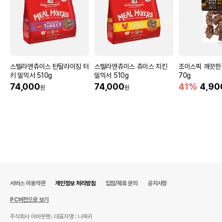
스텔라앤츄이스 탄탈라이징 터
스텔라앤츄이스 츄이스 치킨
조이스픽 깨끗한
키 밀믹서 510g
밀믹서 510g
70g
74,000
74,000
41%
4,90
원
원
서비스 이용약관
개인정보 처리방침
입점/제휴 문의
공지사항
PC버전으로 보기
주식회사 어바웃펫
대표자명 : 나옥귀