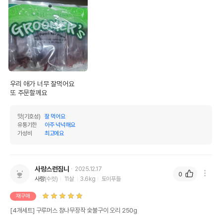
우리 애가 너무 잘먹어요

또 주문할께요
맛(기호성)
잘 먹어요
유통기한
아주 넉넉해요
가성비
최고에요
사랑스런짐니
2025.12.17
0
사랑
(수컷)
11살
3.6kg
토이푸들
재구매
[4개세트] 구루머스 참나무장작 숯불구이 오리 250g