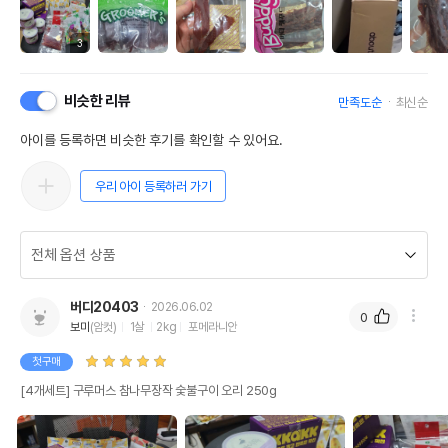
3
비슷한 리뷰
만족도순
최신순
아이를 등록하면 비슷한 후기를 확인할 수 있어요.
우리 아이 등록하러 가기
버디20403
2026.06.02
0
보미
(암컷)
1살
2kg
포메라니안
첫구매
[4개세트] 구루머스 참나무장작 숯불구이 오리 250g