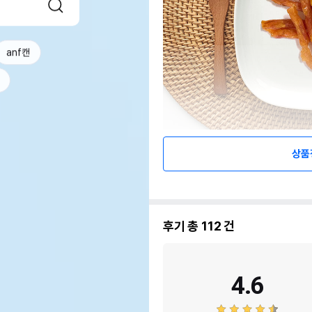
anf캔
상품
후기 총
112
건
4.6