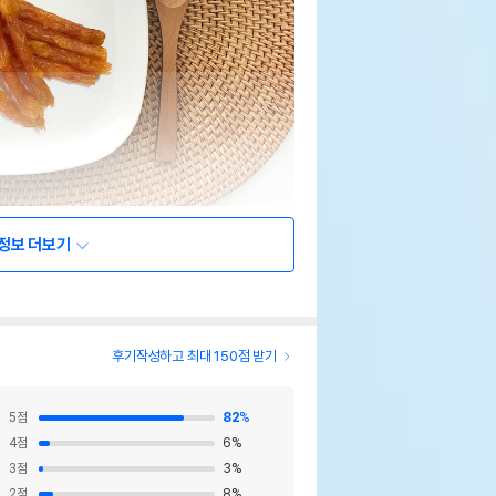
정보 더보기
후기작성하고 최대 150점 받기
5
점
82
%
4
점
6
%
3
점
3
%
2
점
8
%