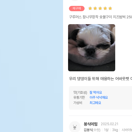
재구매
구루머스 참나무장작 숯불구이 치즈범벅 25
우리 댕댕이들 위해 애용하는 어바웃펫 
맛(기호성)
잘 먹어요
유통기한
아주 넉넉해요
가성비
최고에요
봉식이맘
2025.02.21
김봉식
(수컷)
1살
3kg
시바이