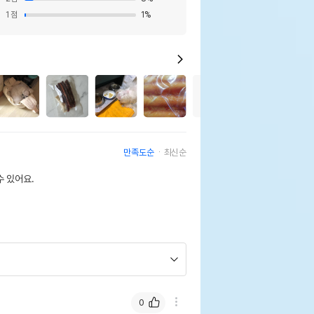
1
점
1
%
7
만족도순
최신순
 있어요.
0