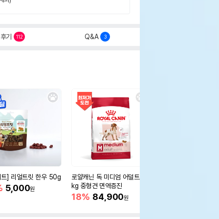
후기
Q&A
112
3
세트] 리얼트릿 한우 50g
로얄캐닌 독 미디엄 어덜트 10
오리젠 독 스몰브리드 4
kg 중형견 면역증진
%
5,000
15%
75,400
원
원
18%
84,900
원