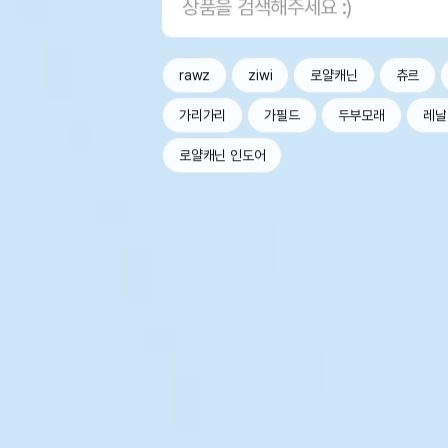
rawz
ziwi
로얄캐닌
츄르
가리가리
가필드
두부모래
레날
로얄캐닌 인도어