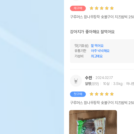
재구매
구루머스 참나무장작 숯불구이 치즈범벅 25
강아지가 좋아해요 잘먹어요
맛(기호성)
잘 먹어요
유통기한
아주 넉넉해요
가성비
최고에요
수쟌
2024.02.17
알맹
(암컷)
10살
3.5kg
하나뿐
첫구매
구루머스 참나무장작 숯불구이 치즈범벅 25