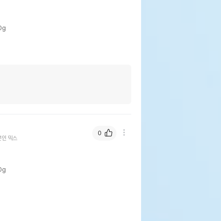
0g
0
인 믹스
0g