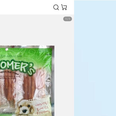
1
/
1