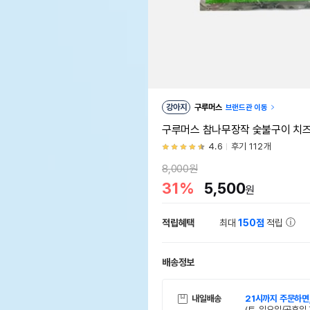
강아지
구루머스
브랜드관 이동
구루머스 참나무장작 숯불구이 치즈
4.6
후기 112개
8,000원
31%
5,500
원
적립혜택
최대
150점
적립
배송정보
내일배송
21시까지 주문하면
(토, 일요일/공휴일 