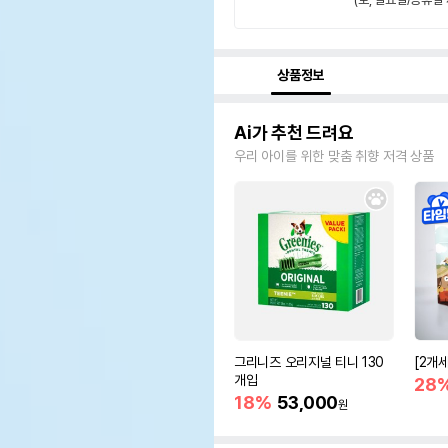
상품정보
Ai가 추천 드려요
우리 아이를 위한 맞춤 취향 저격 상품
그리니즈 오리지널 티니 130
[2개
개입
28
18%
53,000
원