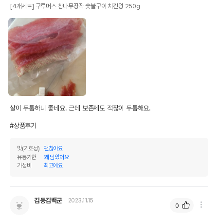
[4개세트] 구루머스 참나무장작 숯불구이 치킨윙 250g
살이 두툼하니 좋네요. 근데 보존제도 적잖이 두툼해요. 

#상품후기
맛(기호성)
괜찮아요
유통기한
꽤 남았어요
가성비
최고에요
김둥김백군
2023.11.15
0