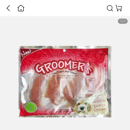
1
/
1