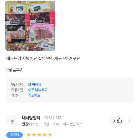
테스트겸 사봤어요 잘먹으면 재구매하려구요

#상품후기
맛(기호성)
잘 먹어요
유통기한
아주 넉넉해요
가성비
최고에요
내사랑릴리
2024.01.17
0
깐돌이
(수컷)
5살
9kg
하나뿐인 믹스
첫구매