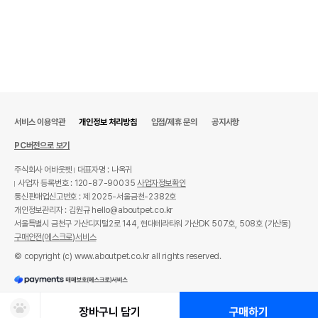
서비스 이용약관
개인정보 처리방침
입점/제휴 문의
공지사항
PC버전으로 보기
주식회사 어바웃펫
대표자명 : 나옥귀
사업자 등록번호 : 120-87-90035
사업자정보확인
통신판매업신고번호 : 제 2025-서울금천-2382호
개인정보관리자 : 김원규 hello@aboutpet.co.kr
서울특별시 금천구 가산디지털2로 144, 현대테라타워 가산DK 507호, 508호 (가산동)
구매안전(에스크로)서비스
© copyright (c) www.aboutpet.co.kr all rights reserved.
장바구니 담기
구매하기