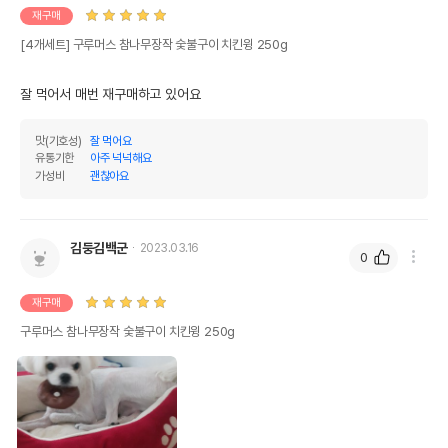
재구매
[4개세트] 구루머스 참나무장작 숯불구이 치킨윙 250g
잘 먹어서 매번 재구매하고 있어요
맛(기호성)
잘 먹어요
유통기한
아주 넉넉해요
가성비
괜찮아요
김둥김백군
2023.03.16
0
재구매
구루머스 참나무장작 숯불구이 치킨윙 250g