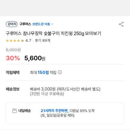
강아지
구루머스
브랜드관 이동
구루머스 참나무장작 숯불구이 치킨윙 250g 모아보기
4.7
후기 89개
8,000원
30%
5,600
원
적립혜택
최대
150점
적립
배송정보
배송비 3,000원
(제주/도서산간 배송비 별도)
(3만원 이상 무료배송)
내일배송
21시까지 주문하면,
다음날 95% 도착
(토, 일요일/공휴일 제외)