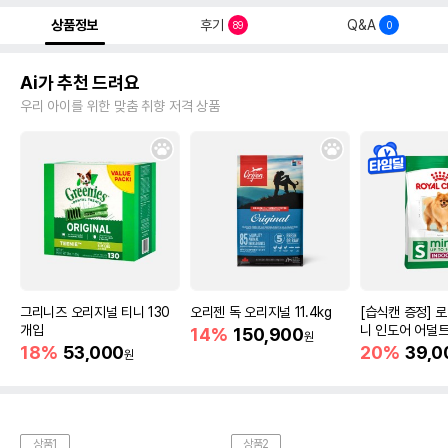
상품정보
후기
Q&A
89
0
Ai가 추천 드려요
우리 아이를 위한 맞춤 취향 저격 상품
그리니즈 오리지널 티니 130
오리젠 독 오리지널 11.4kg
[습식캔 증정] 
개입
니 인도어 어덜트
14%
150,900
원
건강
18%
53,000
20%
39,0
원
상품1
상품2