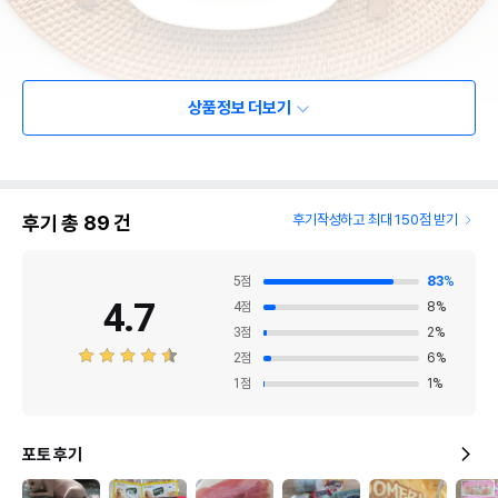
상품정보 더보기
후기 총
89
건
후기작성하고 최대 150점 받기
5
점
83
%
4.7
4
점
8
%
3
점
2
%
2
점
6
%
1
점
1
%
포토 후기