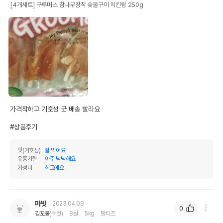
[4개세트] 구루머스 참나무장작 숯불구이 치킨윙 250g
가격착하고 기호성 굿 배송 빨라요

#상품후기
맛(기호성)
잘 먹어요
유통기한
아주 넉넉해요
가성비
최고에요
마빗
2023.04.09
0
김꼬물
(수컷)
8살
5kg
말티즈