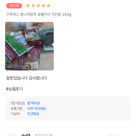
재구매
구루머스 참나무장작 숯불구이 치킨윙 250g
상품 필수 정보
구루머스 참나무장작 숯불구이 치킨윙
품명 및 모델명
260g
법에 의한 인증,허가 등을
잘받았습니다 감사합니다 

상세페이지 참조
받았음을 확인할수 있는
경우 그에 대한 사항
#상품후기
제조국 또는 원산지
중국
맛(기호성)
잘 먹어요
제조자,수입품의 경우
케미텍코리아
유통기한
아주 넉넉해요
수입자를 함께 표기
가성비
최고에요
AS책임자와 전화번호
어바웃펫//1644-9601
또는 소비자상담 관련
전화번호
dyfll
2023.07.28