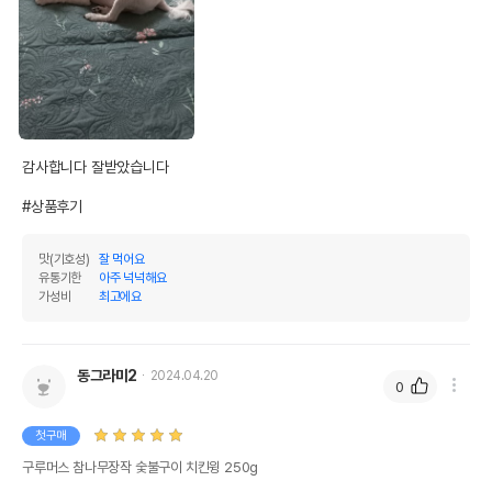
감사합니다 잘받았습니다 

#상품후기
맛(기호성)
잘 먹어요
유통기한
아주 넉넉해요
가성비
최고에요
동그라미2
2024.04.20
0
첫구매
구루머스 참나무장작 숯불구이 치킨윙 250g