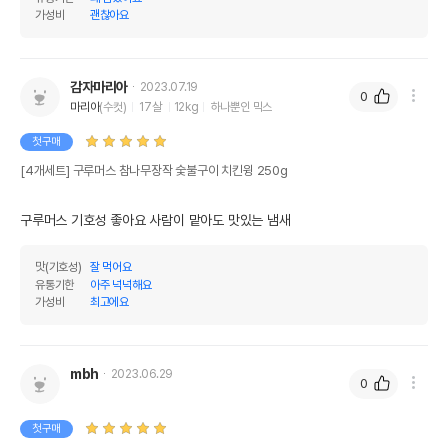
가성비
괜찮아요
감자마리아
2023.07.19
0
마리아
(수컷)
17살
12kg
하나뿐인 믹스
첫구매
[4개세트] 구루머스 참나무장작 숯불구이 치킨윙 250g
구루머스 기호성 좋아요 사람이 맡아도 맛있는 냄새
맛(기호성)
잘 먹어요
유통기한
아주 넉넉해요
가성비
최고에요
mbh
2023.06.29
0
첫구매