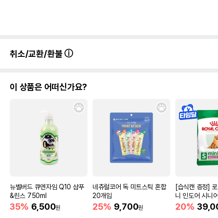
취소/교환/환불
이 상품은 어떠신가요?
뉴벨버드 큐엔자임 Q10 샴푸
네츄럴코어 독 미트스틱 혼합
[습식캔 증정] 
&린스 750ml
20개입
니 인도어 시니어
움
35%
6,500
25%
9,700
20%
39,0
원
원