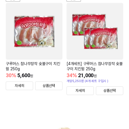
구루머스 참나무장작 숯불구이 치킨
[4개세트] 구루머스 참나무장작 숯불
윙 250g
구이 치킨윙 250g
30
%
5,600
34
%
21,000
원
원
개당5,250원 (4개 세트 구입시 )
자세히
상품선택
자세히
상품선택