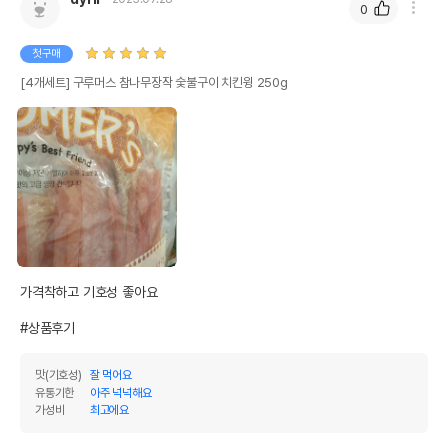
0
유통기한이 최소 2026.12.05이거나 그
이후인 상품이 출고됩니다.
유통기한
첫구매
단, 상품명에 유통기한 명시된 경우, 해당
유통기한을 따릅니다.
[4개세트] 구루머스 참나무장작 숯불구이 치킨윙 250g
가격착하고 기호성 좋아요

#상품후기
맛(기호성)
잘 먹어요
유통기한
아주 넉넉해요
가성비
최고에요