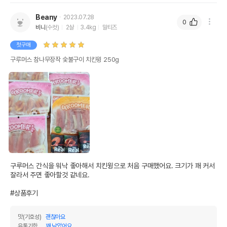
Beany
2023.07.28
0
비니
(수컷)
2살
3.4kg
말티즈
첫구매
구루머스 참나무장작 숯불구이 치킨윙 250g
구루머스 간식을 워낙 좋아해서 치킨윙으로 처음 구매했어요. 크기가 꽤 커서 
잘라서 주면 좋아할것 같네요.

#상품후기
맛(기호성)
괜찮아요
유통기한
꽤 남았어요