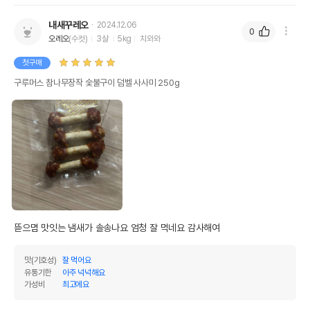
유통기한이 최소 2026.12.06이거나 그
내새꾸레오
2024.12.06
이후인 상품이 출고됩니다.
0
유통기한
오레오
(수컷)
3살
5kg
치와와
단, 상품명에 유통기한 명시된 경우, 해당
유통기한을 따릅니다.
첫구매
구루머스 참나무장작 숯불구이 덤벨 사사미 250g
뜯으몀 맛잇는 냄새가 솔송나요 엄청 잘 먹네요 감사해여 
맛(기호성)
잘 먹어요
유통기한
아주 넉넉해요
가성비
최고에요