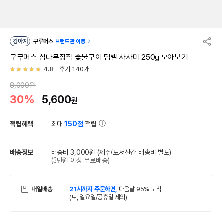
강아지
구루머스
브랜드관 이동
구루머스 참나무장작 숯불구이 덤벨 사사미 250g 모아보기
4.8
후기 140개
8,000원
30%
5,600
원
적립혜택
최대
150점
적립
배송정보
배송비 3,000원
(제주/도서산간 배송비 별도)
(3만원 이상 무료배송)
내일배송
21시까지 주문하면,
다음날 95% 도착
(토, 일요일/공휴일 제외)