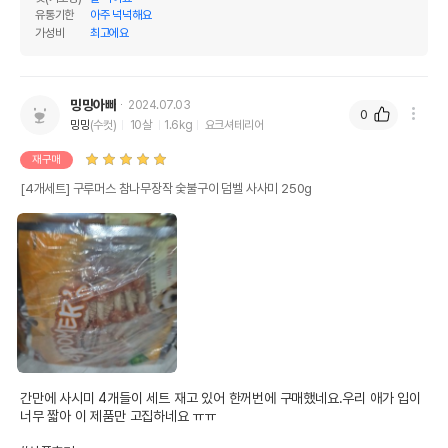
유통기한
아주 넉넉해요
가성비
최고에요
밍밍아빠
2024.07.03
0
밍밍
(수컷)
10살
1.6kg
요크셔테리어
재구매
[4개세트] 구루머스 참나무장작 숯불구이 덤벨 사사미 250g
간만에 사시미 4개들이 세트 재고 있어 한꺼번에 구매했네요.우리 애가 입이 
너무 짧아 이 제품만 고집하네요 ㅠㅠ
