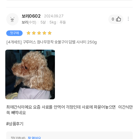
보리0602
2024.09.27
0
보리
(수컷)
5살
5kg
푸들
첫구매
[4개세트] 구루머스 참나무장작 숯불구이 덤벨 사사미 250g
최애간식이예요 요즘 사료를 안먹어 걱정인데 사료에 파묻어놓으면  이간식만 
쏙 빼먹네요

#상품후기
맛(기호성)
잘 먹어요