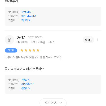
#상품후기
맛(기호성)
잘 먹어요
유통기한
아주 넉넉해요
가성비
최고에요
Dvi17
2023.05.25
0
단비
(암컷)
6살
2.8kg
말티즈
첫구매
구루머스 참나무장작 숯불구이 덤벨 사사미 250g
좋아요 잘먹어요 매번 주문해요
맛(기호성)
괜찮아요
유통기한
꽤 남았어요
가성비
괜찮아요
후기 더보기