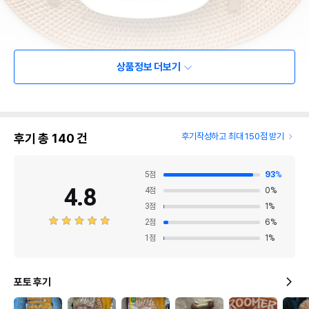
상품정보 더보기
후기 총
140
건
후기작성하고 최대 150점 받기
5
점
93
%
4.8
4
점
0
%
3
점
1
%
2
점
6
%
1
점
1
%
포토 후기