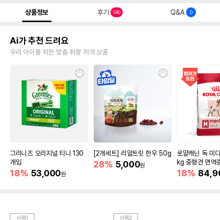
상품정보
후기
Q&A
140
0
Ai가 추천 드려요
우리 아이를 위한 맞춤 취향 저격 상품
그리니즈 오리지널 티니 130
[2개세트] 리얼트릿 한우 50g
로얄캐닌 독 미디
개입
kg 중형견 면역
28%
5,000
원
18%
53,000
18%
84,9
원
상품1
상품2