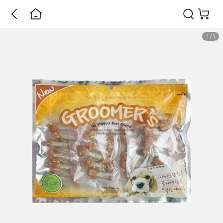
1
/
1