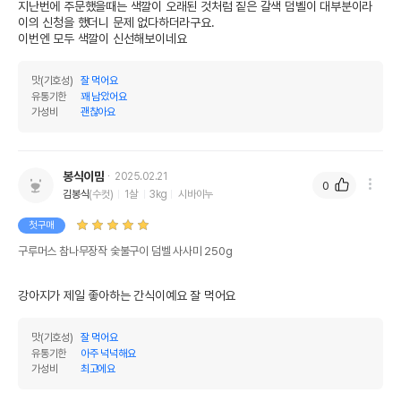
지난번에 주문했을때는 색깔이 오래된 것처럼 짙은 갈색 덤벨이 대부분이라 
이의 신청을 했더니 문제 없다하더라구요.

이번엔 모두 색깔이 신선해보이네요
맛(기호성)
잘 먹어요
유통기한
꽤 남았어요
가성비
괜찮아요
상품 필수 정보
구루머스 참나무장작 숯불구이 덤벨 사사미
품명 및 모델명
봉식이맘
2025.02.21
250g
0
김봉식
(수컷)
1살
3kg
시바이누
법에 의한 인증,허가 등을
첫구매
상세페이지 참조
받았음을 확인할수 있는
경우 그에 대한 사항
구루머스 참나무장작 숯불구이 덤벨 사사미 250g
제조국 또는 원산지
중국
강아지가 제일 좋아하는 간식이예요 잘 먹어요
제조자,수입품의 경우
케미텍코리아
수입자를 함께 표기
맛(기호성)
잘 먹어요
유통기한
아주 넉넉해요
AS책임자와 전화번호
가성비
최고에요
어바웃펫//1644-9601
또는 소비자상담 관련
전화번호