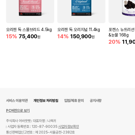
오리젠 독 스몰브리드 4.5kg
오리젠 독 오리지널 11.4kg
포켄스 뉴트리션 
&눈물 168g
15%
75,400
14%
150,900
원
원
20%
11,9
서비스 이용약관
개인정보 처리방침
입점/제휴 문의
공지사항
PC버전으로 보기
주식회사 어바웃펫
대표자명 : 나옥귀
사업자 등록번호 : 120-87-90035
사업자정보확인
통신판매업신고번호 : 제 2025-서울금천-2382호