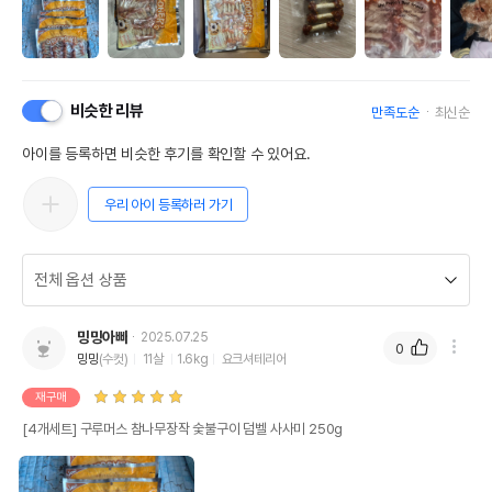
비슷한 리뷰
만족도순
최신순
아이를 등록하면 비슷한 후기를 확인할 수 있어요.
우리 아이 등록하러 가기
밍밍아빠
2025.07.25
0
밍밍
(수컷)
11살
1.6kg
요크셔테리어
재구매
[4개세트] 구루머스 참나무장작 숯불구이 덤벨 사사미 250g