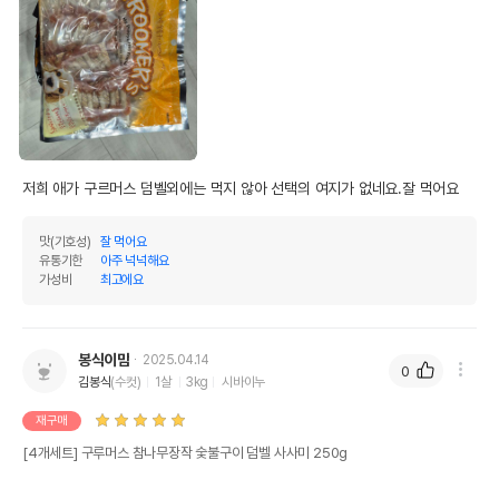
저희 애가 구르머스 덤벨외에는 먹지 않아 선택의 여지가 없네요.잘 먹어요
맛(기호성)
잘 먹어요
유통기한
아주 넉넉해요
가성비
최고에요
봉식이맘
2025.04.14
0
김봉식
(수컷)
1살
3kg
시바이누
재구매
[4개세트] 구루머스 참나무장작 숯불구이 덤벨 사사미 250g