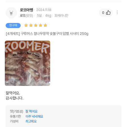
로또아빵
2024.11.18
0
로또
(암컷)
5살
4kg
포메라니안
첫구매
[4개세트] 구루머스 참나무장작 숯불구이 덤벨 사사미 250g
잘먹어요.

감사합니다.
맛(기호성)
잘 먹어요
유통기한
아주 넉넉해요
가성비
최고에요