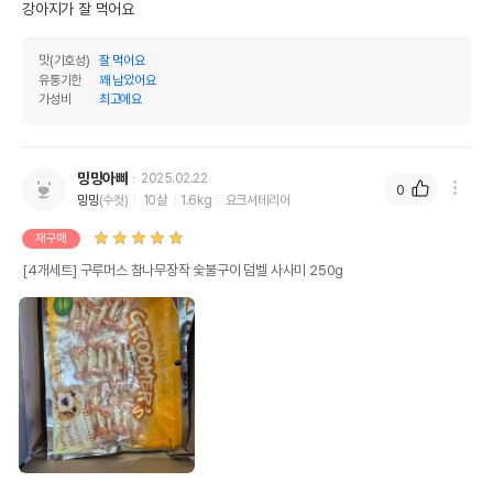
강아지가 잘 먹어요
맛(기호성)
잘 먹어요
유통기한
꽤 남았어요
가성비
최고에요
밍밍아빠
2025.02.22
0
밍밍
(수컷)
10살
1.6kg
요크셔테리어
재구매
[4개세트] 구루머스 참나무장작 숯불구이 덤벨 사사미 250g