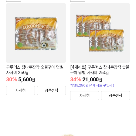
구루머스 참나무장작 숯불구이 덤벨
[4개세트] 구루머스 참나무장작 숯불
사사미 250g
구이 덤벨 사사미 250g
30
%
5,600
34
%
21,000
원
원
개당5,250원 (4개 세트 구입시 )
자세히
상품선택
자세히
상품선택