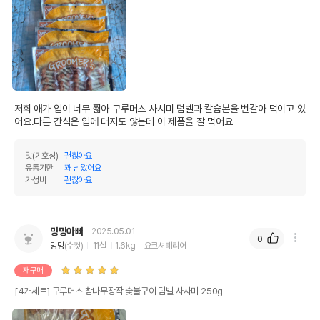
저희 애가 입이 너무 짧아 구루머스 사시미 덤벨과 칼슘본을 번갈아 먹이고 있
어요.다른 간식은 입에 대지도 않는데 이 제품을 잘 먹어요
맛(기호성)
괜찮아요
유통기한
꽤 남았어요
가성비
괜찮아요
밍밍아빠
2025.05.01
0
밍밍
(수컷)
11살
1.6kg
요크셔테리어
재구매
[4개세트] 구루머스 참나무장작 숯불구이 덤벨 사사미 250g