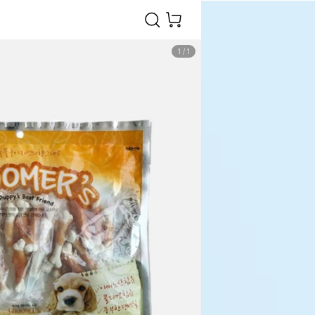
1
/
1