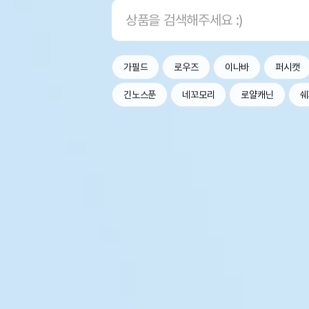
가필드
로우즈
이나바
퍼시캣
긴노스푼
네꼬모리
로얄캐닌
쉐