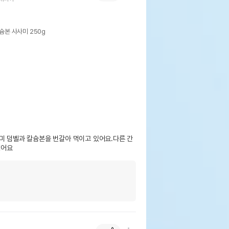
슘본 사사미 250g
미 덤벨과 칼슘본을 번갈아 먹이고 있어요.다른 간
먹어요