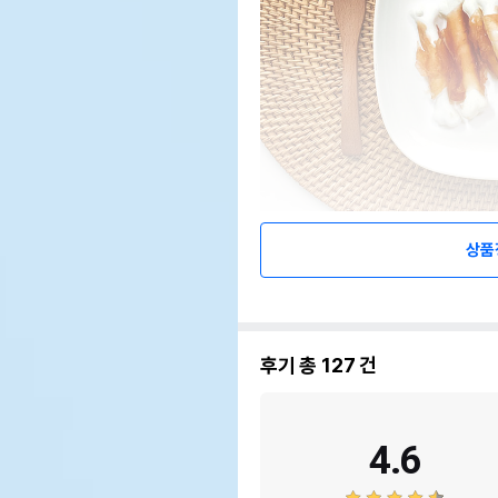
상품
후기 총
127
건
4.6