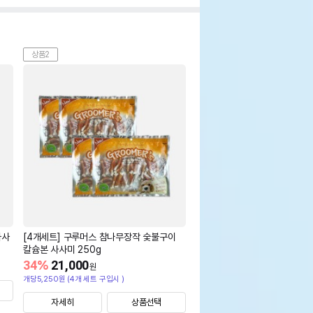
상품2
사사
[4개세트] 구루머스 참나무장작 숯불구이
칼슘본 사사미 250g
34
%
21,000
원
개당5,250원 (4개 세트 구입시 )
자세히
상품선택