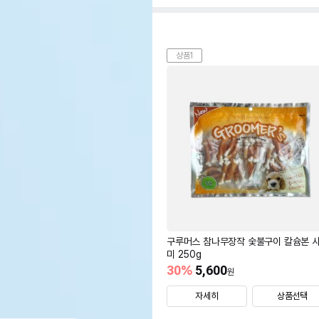
상품1
구루머스 참나무장작 숯불구이 칼슘본 
미 250g
30
%
5,600
원
자세히
상품선택