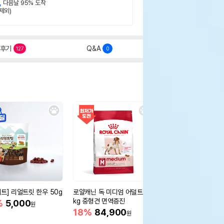
,
다음날 95% 도착
제외)
후기
Q&A
127
0
세트] 리얼트릿 한우 50g
로얄캐닌 독 미디엄 어덜트 10
오리젠 독 스몰브리드 4
kg 중형견 면역증진
%
5,000
15%
75,400
원
원
18%
84,900
원