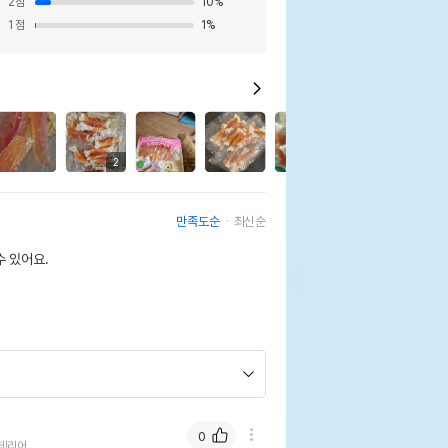
2
점
10
%
1
점
1
%
1
2
만족도순
최신순
 있어요.
0
테리어