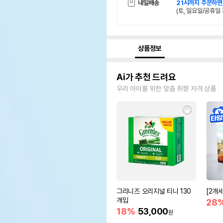
내일배송
21시까지 주문하면
(토, 일요일/공휴일 
상품정보
Ai가 추천 드려요
우리 아이를 위한 맞춤 취향 저격 상품
그리니즈 오리지널 티니 130
[2개
개입
28
18%
53,000
원