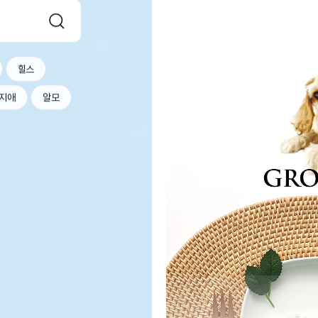
힐스
지애
알모