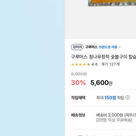
강아지
구루머스
브랜드관 이동
구루머스 참나무장작 숯불구이 칼슘
4.6
후기 127개
8,000원
30%
5,600
원
적립혜택
최대
150점
적립
배송정보
배송비 3,000원
(제주/
(3만원 이상 무료배송)