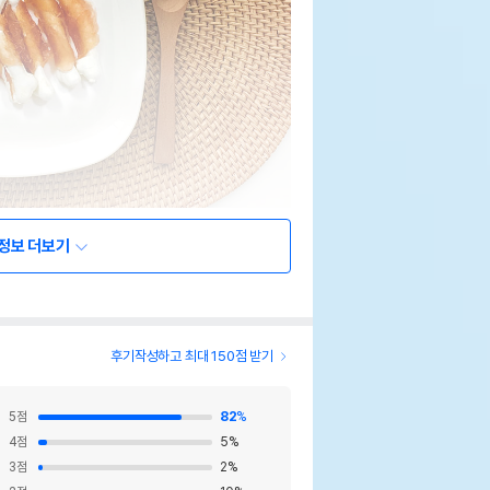
정보 더보기
후기작성하고 최대 150점 받기
5
점
82
%
4
점
5
%
3
점
2
%