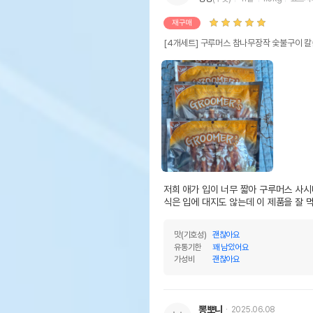
재구매
[4개세트] 구루머스 참나무장작 숯불구이 칼
저희 애가 입이 너무 짧아 구루머스 사시
식은 입에 대지도 않는데 이 제품을 잘 
맛(기호성)
괜찮아요
유통기한
꽤 남았어요
가성비
괜찮아요
뽕뽀니
2025.06.08