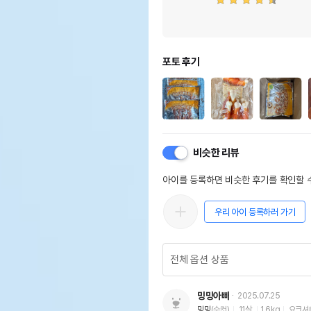
포토 후기
비슷한 리뷰
아이를 등록하면 비슷한 후기를 확인할 수
우리 아이 등록하러 가기
밍밍아빠
2025.07.25
밍밍
(수컷)
11살
1.6kg
요크셔