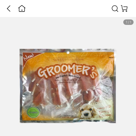
1
/
1