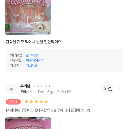
간식을 자주 먹어서 밥을 잘안먹어요
맛(기호성)
잘 먹어요
유통기한
아주 넉넉해요
가성비
최고에요
두리님
2026.06.14
0
두리
(수컷)
10살
6kg
포메라니안
재구매
[4개세트] 구루머스 참나무장작 숯불구이 미니 닭갈비 250g