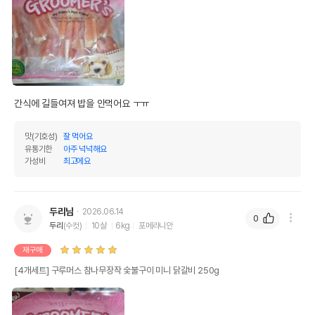
간식에 길들여져 밥을 안먹어요 ㅜㅠ
맛(기호성)
잘 먹어요
유통기한
아주 넉넉해요
가성비
최고에요
두리님
2026.06.14
0
두리
(수컷)
10살
6kg
포메라니안
재구매
[4개세트] 구루머스 참나무장작 숯불구이 미니 닭갈비 250g