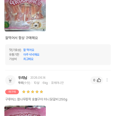
잘먹어서 항상 구매해요
맛(기호성)
잘 먹어요
유통기한
아주 넉넉해요
가성비
최고에요
두리님
2026.06.14
0
두리
(수컷)
10살
6kg
포메라니안
재구매
구루머스 참나무장작 숯불구이 미니 닭갈비 250g