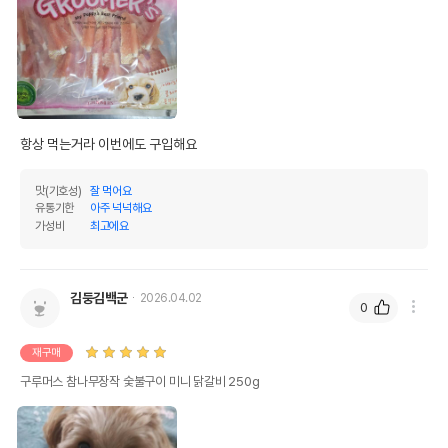
항상 먹는거라 이번에도 구입해요
맛(기호성)
잘 먹어요
유통기한
아주 넉넉해요
가성비
최고에요
김둥김백군
2026.04.02
0
재구매
구루머스 참나무장작 숯불구이 미니 닭갈비 250g