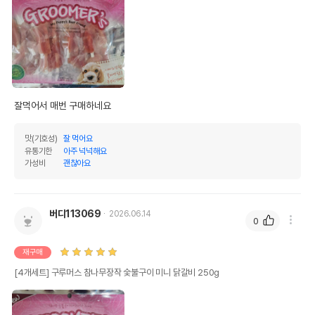
잘먹어서 매번 구매하네요
맛(기호성)
잘 먹어요
유통기한
아주 넉넉해요
가성비
괜찮아요
버디113069
2026.06.14
0
재구매
[4개세트] 구루머스 참나무장작 숯불구이 미니 닭갈비 250g