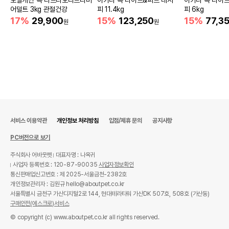
어덜트 3kg 관절건강
피 11.4kg
피 6kg
17%
29,900
15%
123,250
15%
77,3
원
원
서비스 이용약관
개인정보 처리방침
입점/제휴 문의
공지사항
PC버전으로 보기
주식회사 어바웃펫
대표자명 : 나옥귀
사업자 등록번호 : 120-87-90035
사업자정보확인
통신판매업신고번호 : 제 2025-서울금천-2382호
개인정보관리자 : 김원규 hello@aboutpet.co.kr
서울특별시 금천구 가산디지털2로 144, 현대테라타워 가산DK 507호, 508호 (가산동)
구매안전(에스크로)서비스
© copyright (c) www.aboutpet.co.kr all rights reserved.