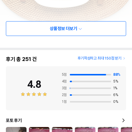
상품정보 더보기
후기 총
251
건
후기작성하고 최대 150점 받기
5
점
88
%
4.8
4
점
5
%
3
점
1
%
2
점
6
%
1
점
0
%
포토 후기