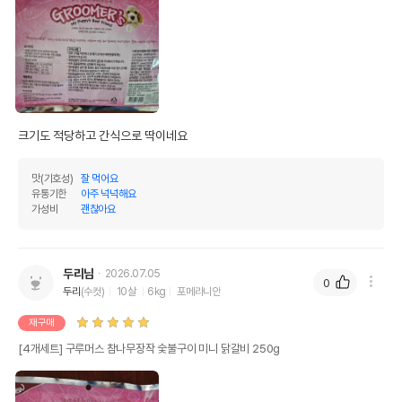
크기도 적당하고 간식으로 딱이네요
맛(기호성)
잘 먹어요
유통기한
아주 넉넉해요
가성비
괜찮아요
두리님
2026.07.05
0
두리
(수컷)
10살
6kg
포메라니안
재구매
[4개세트] 구루머스 참나무장작 숯불구이 미니 닭갈비 250g