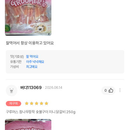
전화번호
유통기한이 최소 2026.12.05이거나 그
이후인 상품이 출고됩니다.
유통기한
단, 상품명에 유통기한 명시된 경우, 해당
유통기한을 따릅니다.
잘먹어서 항상 이용하고 있어요
맛(기호성)
잘 먹어요
유통기한
아주 넉넉해요
가성비
최고에요
버디113069
2026.06.14
0
재구매
구루머스 참나무장작 숯불구이 미니 닭갈비 250g