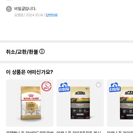
비밀글입니다.
요맹맘
2024.10.14
답변완료
취소/교환/환불
이 상품은 어떠신가요?
로얄캐닌 독 라브라도리트리버
아카나 독 라이트&피트 레시
아카나 독 라이