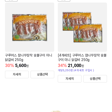
구루머스 참나무장작 숯불구이 미니
[4개세트] 구루머스 참나무장작 숯불
닭갈비 250g
구이 미니 닭갈비 250g
30
%
5,600
34
%
21,000
원
원
개당5,250원 (4개 세트 구입시 )
자세히
상품선택
자세히
상품선택