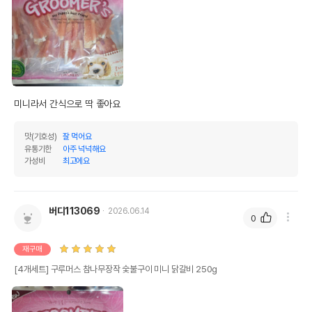
미니라서 간식으로 딱 좋아요
상품 필수 정보
맛(기호성)
잘 먹어요
구루머스 참나무장작 숯불구이 닭갈비
유통기한
아주 넉넉해요
품명 및 모델명
260g
가성비
최고에요
법에 의한 인증,허가 등을
상세페이지 참조
받았음을 확인할수 있는
경우 그에 대한 사항
버디113069
2026.06.14
0
제조국 또는 원산지
중국
재구매
제조자,수입품의 경우
케미텍코리아
[4개세트] 구루머스 참나무장작 숯불구이 미니 닭갈비 250g
수입자를 함께 표기
AS책임자와 전화번호
(주)어바웃펫 // 1644-9601
또는 소비자상담 관련