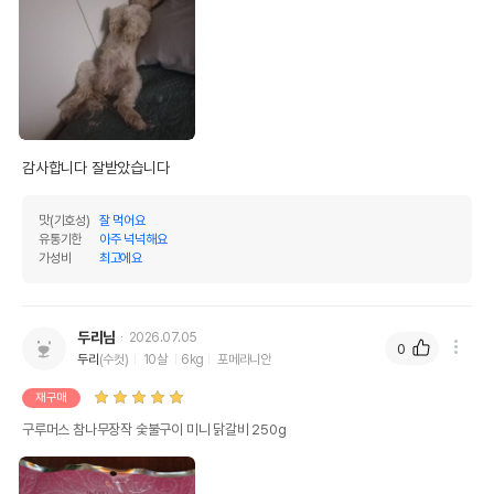
감사합니다 잘받았습니다 
맛(기호성)
잘 먹어요
유통기한
아주 넉넉해요
가성비
최고에요
두리님
2026.07.05
0
두리
(수컷)
10살
6kg
포메라니안
재구매
구루머스 참나무장작 숯불구이 미니 닭갈비 250g