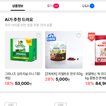
상품정보
후기
Q&A
251
1
Ai가 추천 드려요
우리 아이를 위한 맞춤 취향 저격 상품
그리니즈 오리지널 티니 130
[2개세트] 리얼트릿 한우 50g
로얄캐닌 독 미디
개입
kg 중형견 면역
28%
5,000
원
18%
53,000
18%
84,9
원
상품1
상품2