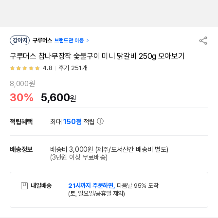
강아지
구루머스
브랜드관 이동
구루머스 참나무장작 숯불구이 미니 닭갈비 250g 모아보기
4.8
후기 251개
8,000원
30%
5,600
원
적립혜택
최대
150점
적립
배송정보
배송비 3,000원
(제주/도서산간 배송비 별도)
(3만원 이상 무료배송)
내일배송
21시까지 주문하면,
다음날 95% 도착
(토, 일요일/공휴일 제외)