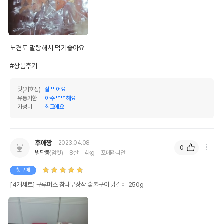
유통기한이 최소 2026.12.05이거나 그
이후인 상품이 출고됩니다.
유통기한
단, 상품명에 유통기한 명시된 경우, 해당
유통기한을 따릅니다.
노견도 말랑해서 먹기좋아요

#상품후기
맛(기호성)
잘 먹어요
유통기한
아주 넉넉해요
가성비
최고에요
후애짱
2023.04.08
0
별달콩
(암컷)
8살
4kg
포메라니안
첫구매
[4개세트] 구루머스 참나무장작 숯불구이 닭갈비 250g