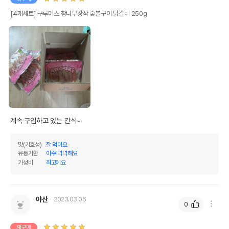
[4개세트] 구루머스 참나무장작 숯불구이 닭갈비 250g
계속 구입하고 있는 간식~
맛(기호성)
잘 먹어요
유통기한
아주 넉넉해요
가성비
최고에요
야산
2023.03.06
0
재구매