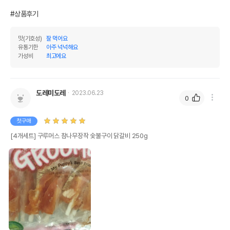
#상품후기
맛(기호성)
잘 먹어요
유통기한
아주 넉넉해요
가성비
최고에요
도레미도레
2023.06.23
0
첫구매
[4개세트] 구루머스 참나무장작 숯불구이 닭갈비 250g