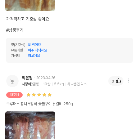
가격착하고 기호성 좋아요

#상품후기
상품 필수 정보
맛(기호성)
잘 먹어요
유통기한
아주 넉넉해요
가성비
최고에요
구루머스 참나무장작 숯불구이 닭갈비
품명 및 모델명
260g
법에 의한 인증,허가 등을
박은정
2023.04.26
상세페이지 참조
받았음을 확인할수 있는
0
사랑이
(암컷)
10살
5.5kg
하나뿐인 믹스
경우 그에 대한 사항
재구매
제조국 또는 원산지
중국
구루머스 참나무장작 숯불구이 닭갈비 250g
제조자,수입품의 경우
케미텍코리아
수입자를 함께 표기
AS책임자와 전화번호
(주)어바웃펫 // 1644-9601
또는 소비자상담 관련
전화번호