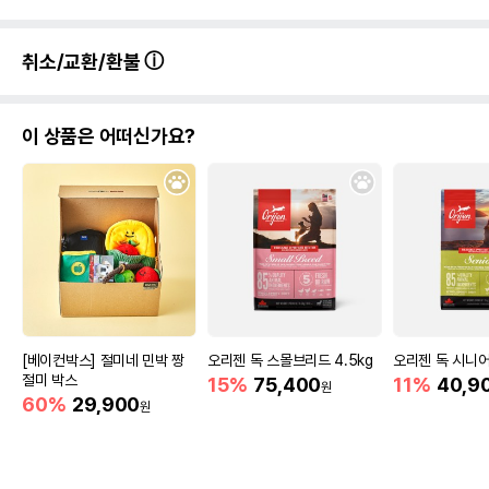
취소/교환/환불
이 상품은 어떠신가요?
[베이컨박스] 절미네 민박 짱
오리젠 독 스몰브리드 4.5kg
오리젠 독 시니어
절미 박스
15%
75,400
11%
40,9
원
60%
29,900
원