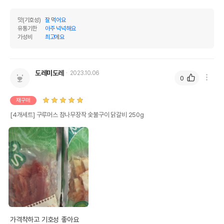
맛(기호성)
잘 먹어요
유통기한
아주 넉넉해요
가성비
최고에요
도레미도레
2023.10.06
0
재구매
[4개세트] 구루머스 참나무장작 숯불구이 닭갈비 250g
가격착하고 기호성 좋아요
