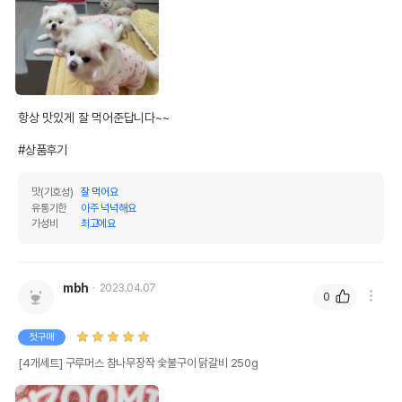
항상 맛있게 잘 먹어준답니다~~

#상품후기
맛(기호성)
잘 먹어요
유통기한
아주 넉넉해요
가성비
최고에요
mbh
2023.04.07
0
첫구매
[4개세트] 구루머스 참나무장작 숯불구이 닭갈비 250g