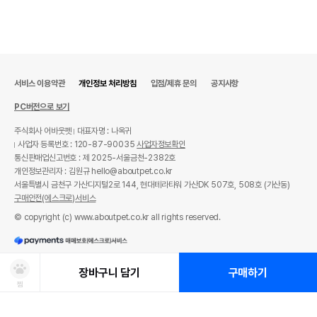
서비스 이용약관
개인정보 처리방침
입점/제휴 문의
공지사항
PC버전으로 보기
주식회사 어바웃펫
대표자명 : 나옥귀
사업자 등록번호 : 120-87-90035
사업자정보확인
통신판매업신고번호 : 제 2025-서울금천-2382호
개인정보관리자 : 김원규 hello@aboutpet.co.kr
서울특별시 금천구 가산디지털2로 144, 현대테라타워 가산DK 507호, 508호 (가산동)
구매안전(에스크로)서비스
© copyright (c) www.aboutpet.co.kr all rights reserved.
장바구니 담기
구매하기
찜