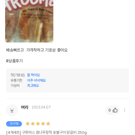
배송빠르고  가격착하고 기호성 좋아요

#상품후기
맛(기호성)
잘 먹어요
유통기한
아주 넉넉해요
가성비
최고에요
여리
2023.04.07
0
첫구매
[4개세트] 구루머스 참나무장작 숯불구이 닭갈비 250g