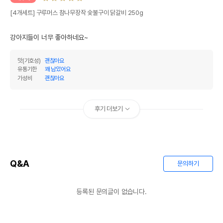
[4개세트] 구루머스 참나무장작 숯불구이 닭갈비 250g
강아지들이 너무 좋아하네요~
맛(기호성)
괜찮아요
유통기한
꽤 남았어요
가성비
괜찮아요
후기 더보기
Q&A
문의하기
등록된 문의글이 없습니다.