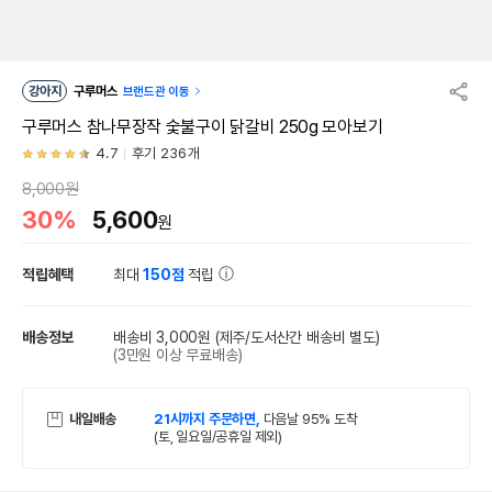
강아지
구루머스
브랜드관 이동
구루머스 참나무장작 숯불구이 닭갈비 250g 모아보기
4.7
후기 236개
8,000원
30%
5,600
원
적립혜택
최대
150점
적립
배송정보
배송비 3,000원
(제주/도서산간 배송비 별도)
(3만원 이상 무료배송)
내일배송
21시까지 주문하면,
다음날 95% 도착
(토, 일요일/공휴일 제외)