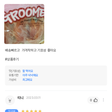
배송빠르고  가격착하고 기호성 좋아요

#상품후기
맛(기호성)
잘 먹어요
유통기한
아주 넉넉해요
가성비
최고에요
티니
2023.03.11
0
첫구매