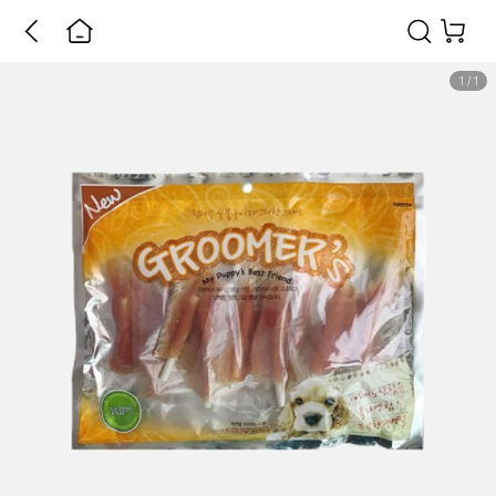
1
/
1