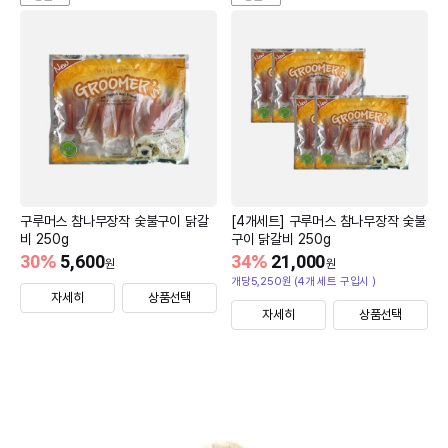
구루머스 참나무장작 숯불구이 닭갈
[4개세트] 구루머스 참나무장작 숯불
비 250g
구이 닭갈비 250g
30
%
5,600
34
%
21,000
원
원
개당5,250원 (4개 세트 구입시 )
자세히
상품선택
자세히
상품선택