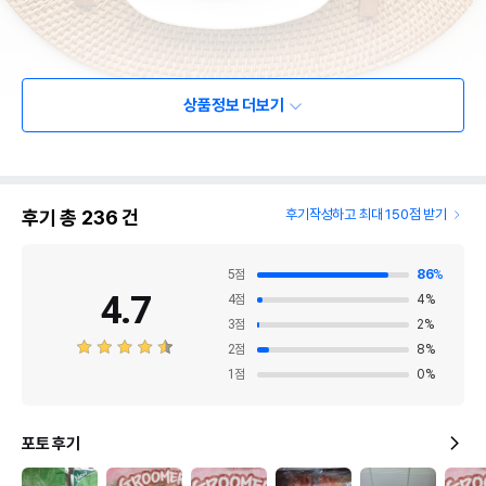
상품정보 더보기
후기 총
236
건
후기작성하고 최대 150점 받기
5
점
86
%
4.7
4
점
4
%
3
점
2
%
2
점
8
%
1
점
0
%
포토 후기