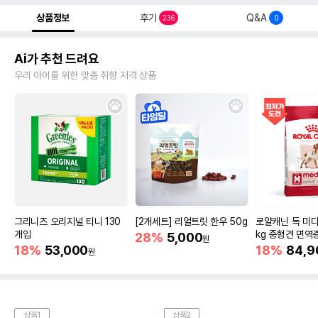
상품정보
후기
Q&A
236
0
Ai가 추천 드려요
우리 아이를 위한 맞춤 취향 저격 상품
그리니즈 오리지널 티니 130
[2개세트] 리얼트릿 한우 50g
로얄캐닌 독 미디
개입
kg 중형견 면역
28%
5,000
원
18%
53,000
18%
84,9
원
상품1
상품2