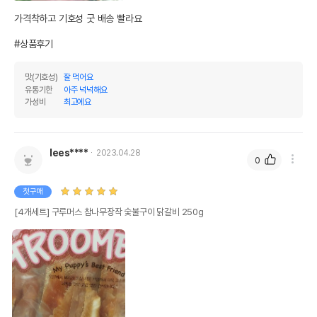
가격착하고 기호성 굿 배송 빨라요

#상품후기
맛(기호성)
잘 먹어요
유통기한
아주 넉넉해요
가성비
최고에요
lees****
2023.04.28
0
첫구매
[4개세트] 구루머스 참나무장작 숯불구이 닭갈비 250g