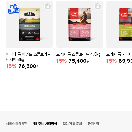
아카나 독 어덜트 스몰브리드
오리젠 독 스몰브리드 4.5kg
오리젠 독 시니어
레시피 6kg
15%
75,400
15%
89,9
원
15%
76,500
원
서비스 이용약관
개인정보 처리방침
입점/제휴 문의
공지사항