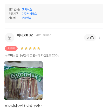
맛(기호성)
잘 먹어요
유통기한
아주 넉넉해요
가성비
괜찮아요
버디63102
2025.09.07
0
재구매
구루머스 참나무장작 숯불구이 치킨샌드 250g
회사 다녀오면 하나씩 주네요
