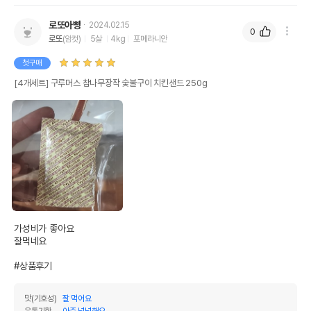
유통기한이 최소 2026.12.06이거나 그
로또아빵
2024.02.15
이후인 상품이 출고됩니다.
0
유통기한
로또
(암컷)
5살
4kg
포메라니안
단, 상품명에 유통기한 명시된 경우, 해당
유통기한을 따릅니다.
첫구매
[4개세트] 구루머스 참나무장작 숯불구이 치킨샌드 250g
가성비가 좋아요

잘먹네요

#상품후기
맛(기호성)
잘 먹어요
유통기한
아주 넉넉해요