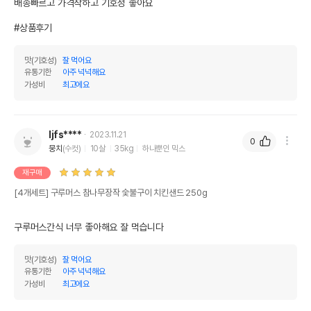
배송빠르고 가격착하고 기호성 좋아요

#상품후기
맛(기호성)
잘 먹어요
유통기한
아주 넉넉해요
가성비
최고에요
ljfs****
2023.11.21
0
뭉치
(수컷)
10살
35kg
하나뿐인 믹스
재구매
[4개세트] 구루머스 참나무장작 숯불구이 치킨샌드 250g
구루머스간식 너무 좋아해요 잘 먹습니다
맛(기호성)
잘 먹어요
유통기한
아주 넉넉해요
가성비
최고에요