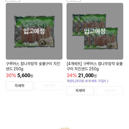
입고예정
입고예정
구루머스 참나무장작 숯불구이 치킨
[4개세트] 구루머스 참나무장작 숯불
샌드 250g
구이 치킨샌드 250g
30
%
5,600
34
%
21,000
원
원
개당5,250원 (4개 세트 구입시 )
자세히
상품선택
자세히
상품선택