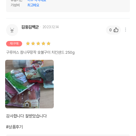
가성비
최고에요
김둥김백군
2023.12.14
0
재구매
구루머스 참나무장작 숯불구이 치킨샌드 250g
감사합니다 잘받았습니다 

#상품후기