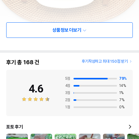
상품정보 더보기
후기 총
168
건
후기작성하고 최대 150점 받기
5
점
79
%
4.6
4
점
14
%
3
점
1
%
2
점
7
%
1
점
0
%
포토 후기