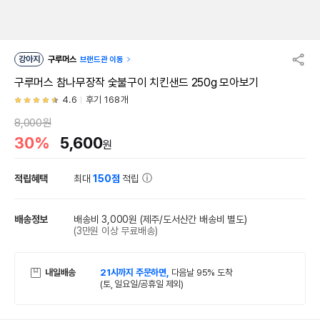
강아지
구루머스
브랜드관 이동
구루머스 참나무장작 숯불구이 치킨샌드 250g 모아보기
4.6
후기 168개
8,000원
30%
5,600
원
적립혜택
최대
150점
적립
배송정보
배송비 3,000원
(제주/도서산간 배송비 별도)
(3만원 이상 무료배송)
내일배송
21시까지 주문하면,
다음날 95% 도착
(토, 일요일/공휴일 제외)