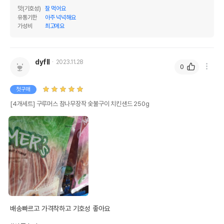
맛(기호성)
잘 먹어요
유통기한
아주 넉넉해요
가성비
최고에요
dyfll
2023.11.28
0
첫구매
[4개세트] 구루머스 참나무장작 숯불구이 치킨샌드 250g
배송빠르고 가격착하고 기호성 좋아요
