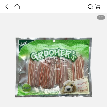
1
/
1