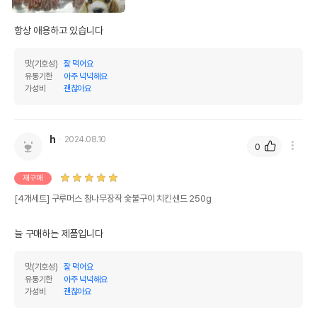
항상 애용하고 있습니다 
맛(기호성)
잘 먹어요
유통기한
아주 넉넉해요
가성비
괜찮아요
상품 필수 정보
구루머스 참나무장작 숯불구이 치킨샌드
품명 및 모델명
h
2024.08.10
260g
0
법에 의한 인증,허가 등을
재구매
상세페이지 참조
받았음을 확인할수 있는
경우 그에 대한 사항
[4개세트] 구루머스 참나무장작 숯불구이 치킨샌드 250g
제조국 또는 원산지
중국
늘 구매하는 제품입니다
제조자,수입품의 경우
케미텍코리아
수입자를 함께 표기
맛(기호성)
잘 먹어요
유통기한
아주 넉넉해요
AS책임자와 전화번호
가성비
괜찮아요
(주)어바웃펫 // 1644-9601
또는 소비자상담 관련
전화번호