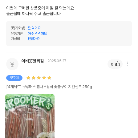
이번에 구매한 상품중에 제일 잘 먹는데요

출근할때 하나씩 주고 출근합니다 
맛(기호성)
잘 먹어요
유통기한
아주 넉넉해요
가성비
괜찮아요
어바웃펫 회원
2025.05.27
0
첫구매
[4개세트] 구루머스 참나무장작 숯불구이 치킨샌드 250g