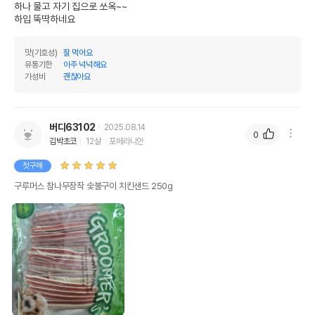
하나 물고 자기 집으로 쏘옥~~

하입 뚝딱하네요
맛(기호성)
잘 먹어요
유통기한
아주 넉넉해요
가성비
괜찮아요
버디63102
2025.08.14
0
김박초코
12살
포메라니안
첫구매
구루머스 참나무장작 숯불구이 치킨샌드 250g