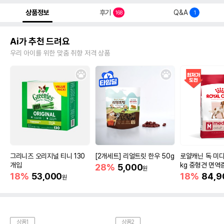
상품정보
후기
Q&A
168
1
Ai가 추천 드려요
우리 아이를 위한 맞춤 취향 저격 상품
그리니즈 오리지널 티니 130
[2개세트] 리얼트릿 한우 50g
로얄캐닌 독 미디
개입
kg 중형견 면역
28%
5,000
원
18%
53,000
18%
84,9
원
상품1
상품2