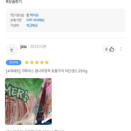
#상품후기
맛(기호성)
잘 먹어요
유통기한
아주 넉넉해요
가성비
최고에요
jcu
2023.11.28
0
첫구매
[4개세트] 구루머스 참나무장작 숯불구이 치킨샌드 250g