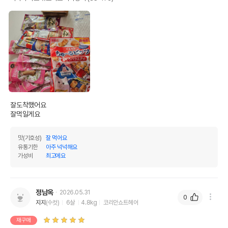
잘도착했어요 

잘먹일게요
맛(기호성)
잘 먹어요
유통기한
아주 넉넉해요
가성비
최고에요
정남옥
2026.05.31
0
지지
(수컷)
6살
4.8kg
코리안쇼트헤어
재구매