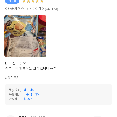
첫구매
이나바 챠오 츄르비츠 가다랑어 (CS-173)
너무 잘 먹어요

계속 구매해야 하는 간식 입니다~~^^

#상품후기
맛(기호성)
잘 먹어요
유통기한
아주 넉넉해요
가성비
최고에요