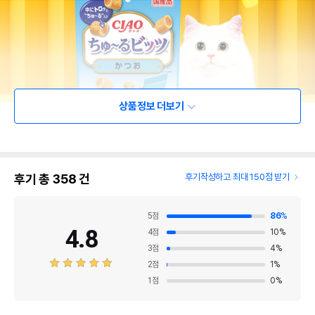
상품정보 더보기
후기 총
358
건
후기작성하고 최대 150점 받기
5
점
86
%
4.8
4
점
10
%
3
점
4
%
2
점
1
%
1
점
0
%