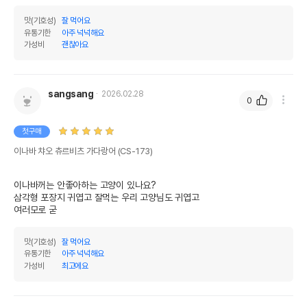
맛(기호성)
잘 먹어요
유통기한
아주 넉넉해요
가성비
괜찮아요
sangsang
2026.02.28
0
첫구매
이나바 챠오 츄르비츠 가다랑어 (CS-173)
이나바꺼는 안좋아하는 고양이 있나요?

삼각형 포장지 귀엽고 잘먹는 우리 고양님도 귀엽고

여러모로 굳
맛(기호성)
잘 먹어요
유통기한
아주 넉넉해요
가성비
최고에요