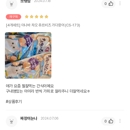
쪼랭맘
2024.07.18
0
재구매
[4개세트] 이나바 챠오 츄르비츠 가다랑어 (CS-173)
상품 필수 정보
이나바 챠오 츄르비츠 가다랑어 (CS-173)
품명 및 모델명
모아보기
법에 의한 인증,허가 등을
상세페이지 참조
받았음을 확인할수 있는
애가 요즘 젤잘먹는 간식이예요

경우 그에 대한 사항
구내염있는 아이라 반씩 가위로 잘라주니 더잘먹네요ㅎ

제조국 또는 원산지
일본
#상품후기
제조자,수입품의 경우
INABA
수입자를 함께 표기
짜장이눈나
2024.07.06
0
AS책임자와 전화번호
어바웃펫//1644-9601
또는 소비자상담 관련