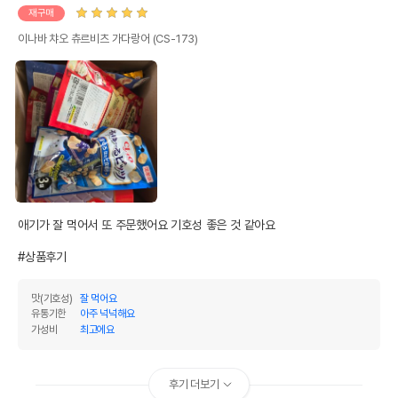
전화번호
재구매
이나바 챠오 츄르비츠 가다랑어 (CS-173)
유통기한이 최소 2026.12.05이거나 그
이후인 상품이 출고됩니다.
유통기한
단, 상품명에 유통기한 명시된 경우, 해당
유통기한을 따릅니다.
애기가 잘 먹어서 또 주문했어요 기호성 좋은 것 같아요

#상품후기
맛(기호성)
잘 먹어요
유통기한
아주 넉넉해요
가성비
최고에요
후기 더보기