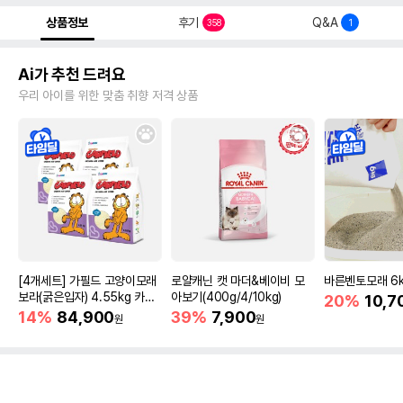
상품정보
후기
Q&A
358
1
Ai가 추천 드려요
우리 아이를 위한 맞춤 취향 저격 상품
[4개세트] 가필드 고양이모래
로얄캐닌 캣 마더&베이비 모
바른벤토모래 6
보라(굵은입자) 4.55kg 카사
아보기(400g/4/10kg)
20%
10,7
바모래
14%
84,900
39%
7,900
원
원