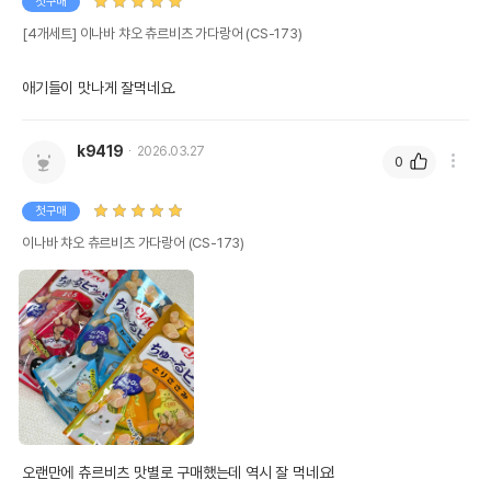
첫구매
[4개세트] 이나바 챠오 츄르비츠 가다랑어 (CS-173)
애기들이 맛나게 잘먹네요. 
k9419
2026.03.27
0
첫구매
이나바 챠오 츄르비츠 가다랑어 (CS-173)
오랜만에 츄르비츠 맛별로 구매했는데 역시 잘 먹네요!