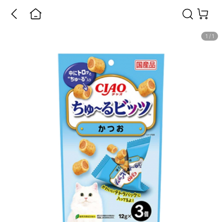
1
/
1