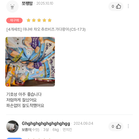
쪼랭맘
2025.10.10
0
재구매
[4개세트] 이나바 챠오 츄르비츠 가다랑어 (CS-173)
기호성 아주 좋습니다 

저렴하게 잘샀어요 

파손없이 잘도착했어요 
Ghghghghghghghghgg
2024.09.04
0
보름이
(수컷)
3살
6kg
먼치킨