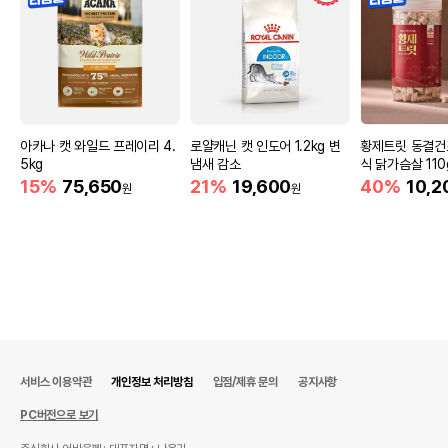
아카나 캣 와일드 프레이리 4.
로얄캐닌 캣 인도어 1.2kg 변
황제트릿 동결건
5kg
냄새 감소
식 닭가슴살 110
15%
75,650
21%
19,600
40%
10,2
원
원
서비스 이용약관
개인정보 처리방침
입점/제휴 문의
공지사항
PC버전으로 보기