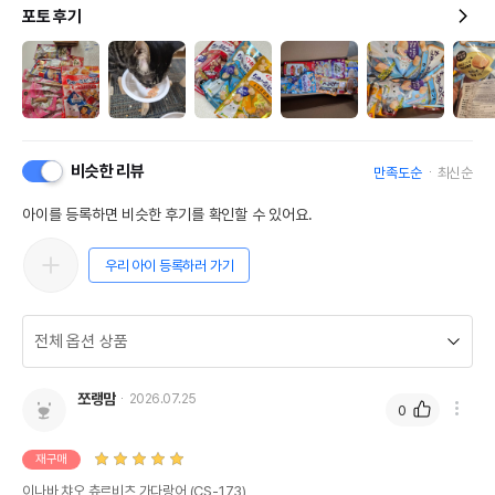
포토 후기
비슷한 리뷰
만족도순
최신순
아이를 등록하면 비슷한 후기를 확인할 수 있어요.
우리 아이 등록하러 가기
쪼랭맘
2026.07.25
0
재구매
이나바 챠오 츄르비츠 가다랑어 (CS-173)