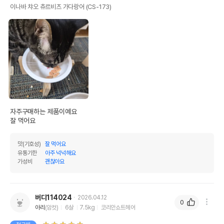
이나바 챠오 츄르비츠 가다랑어 (CS-173)
자주구매하는 제품이예요

맛(기호성)
잘 먹어요
유통기한
아주 넉넉해요
가성비
괜찮아요
버디114024
2026.04.12
0
아리
(암컷)
6살
7.5kg
코리안쇼트헤어