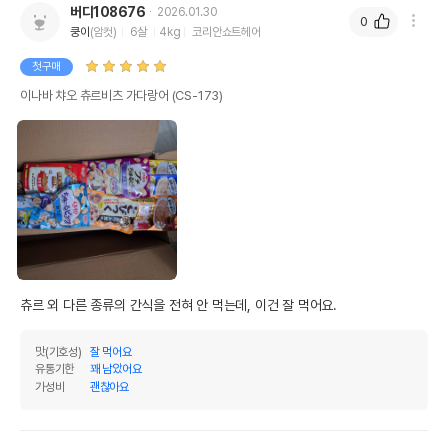
버디108676
2026.01.30
0
쿵이
(암컷)
6살
4kg
코리안쇼트헤어
첫구매
이나바 챠오 츄르비츠 가다랑어 (CS-173)
츄르 외 다른 종류의 간식을 전혀 안 먹는데, 이건 잘 먹어요.
맛(기호성)
잘 먹어요
유통기한
꽤 남았어요
가성비
괜찮아요