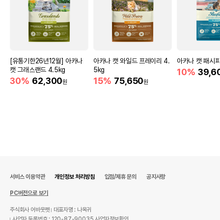
[유통기한26년12월] 아카나
아카나 캣 와일드 프레이리 4.
아카나 캣 패시피카
캣 그래스랜드 4.5kg
5kg
10%
39,6
30%
62,300
15%
75,650
원
원
서비스 이용약관
개인정보 처리방침
입점/제휴 문의
공지사항
PC버전으로 보기
주식회사 어바웃펫
대표자명 : 나옥귀
사업자 등록번호 : 120-87-90035
사업자정보확인