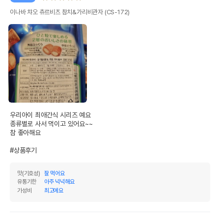
이나바 챠오 츄르비츠 참치&가리비관자 (CS-172)
상품 필수 정보
이나바 챠오 츄르비츠 참치&가리비관자
품명 및 모델명
(CS-172)
우리아이 최애간식 시리즈 예요

종류별로 사서 먹이고 있어요~~

법에 의한 인증,허가 등을
참 좋아해요

상세페이지 참조
받았음을 확인할수 있는
경우 그에 대한 사항
#상품후기
제조국 또는 원산지
일본
맛(기호성)
잘 먹어요
제조자,수입품의 경우
유통기한
아주 넉넉해요
INABA//이나바식품 코리아(주)
수입자를 함께 표기
가성비
최고에요
AS책임자와 전화번호
어바웃펫//1644-9601
또는 소비자상담 관련