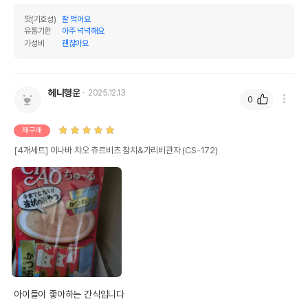
맛(기호성)
잘 먹어요
유통기한
아주 넉넉해요
가성비
괜찮아요
헤니행운
2025.12.13
0
재구매
[4개세트] 이나바 챠오 츄르비츠 참치&가리비관자 (CS-172)
아이들이 좋아하는 간식입니다 