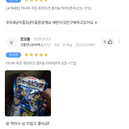
[4개세트] 이나바 챠오 츄르비츠 참치&가리비관자 (CS-172)
우리4냥이중3냥이들환장해요 매번이것만구매하고있어요 ㅎ
쪼꼬룽
2026.01.03
0
꼬룽안나호박렉스
(수컷)
4살
8.3kg
코리안쇼트헤어
첫구매
이나바 챠오 츄르비츠 참치&가리비관자 (CS-172)
잘 먹어서 넘 귀엽고 좋아요!!