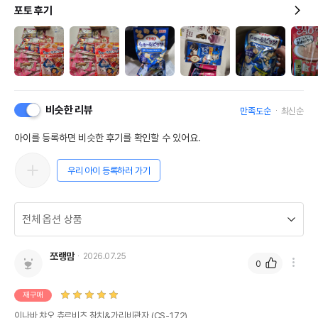
포토 후기
비슷한 리뷰
만족도순
최신순
아이를 등록하면 비슷한 후기를 확인할 수 있어요.
우리 아이 등록하러 가기
쪼랭맘
2026.07.25
0
재구매
이나바 챠오 츄르비츠 참치&가리비관자 (CS-172)