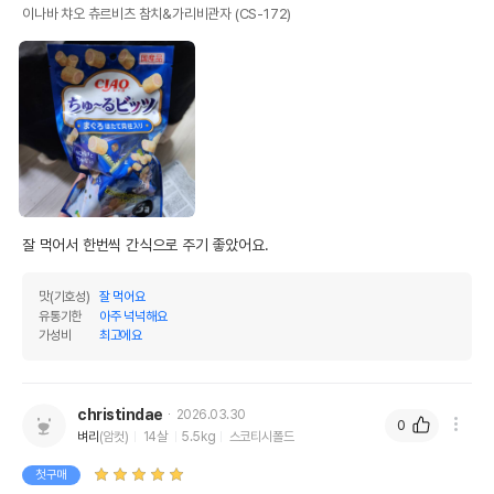
이나바 챠오 츄르비츠 참치&가리비관자 (CS-172)
잘 먹어서 한번씩 간식으로 주기 좋았어요.
맛(기호성)
잘 먹어요
유통기한
아주 넉넉해요
가성비
최고에요
christindae
2026.03.30
0
벼리
(암컷)
14살
5.5kg
스코티시폴드
첫구매