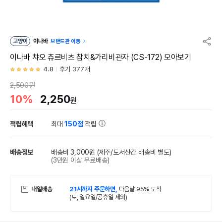
고양이
이나바
브랜드관 이동
이나바 챠오 츄르비츠 참치&가리비관자 (CS-172) 모아보기
4.8
후기 377개
2,500원
10%
2,250
원
적립혜택
최대
150점
적립
배송정보
배송비 3,000원
(제주/도서산간 배송비 별도)
(3만원 이상 무료배송)
내일배송
21시까지 주문하면,
다음날 95% 도착
(토, 일요일/공휴일 제외)