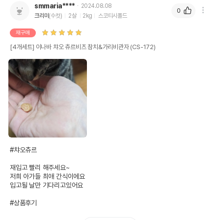
전화번호
smmaria****
2024.08.08
0
크리미
(수컷)
2살
2kg
스코티시폴드
유통기한이 최소 2026.12.05이거나 그
이후인 상품이 출고됩니다.
재구매
유통기한
단, 상품명에 유통기한 명시된 경우, 해당
[4개세트] 이나바 챠오 츄르비츠 참치&가리비관자 (CS-172)
유통기한을 따릅니다.
#챠오츄르 

재입고 빨리 해주세요~

저희 아가들 최애 간식이에요 

입고될 날만 기다리고있어요

#상품후기