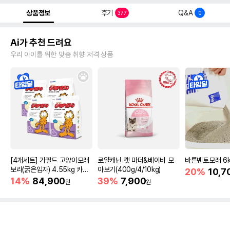
상품정보
후기
Q&A
377
0
Ai가 추천 드려요
우리 아이를 위한 맞춤 취향 저격 상품
[4개세트] 가필드 고양이모래
로얄캐닌 캣 마더&베이비 모
바른벤토모래 6
보라(굵은입자) 4.55kg 카사
아보기(400g/4/10kg)
20%
10,7
바모래
14%
84,900
39%
7,900
원
원