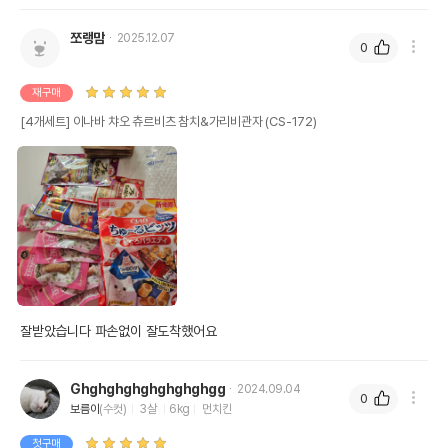
쪼랭맘
2025.12.07
0
재구매
[4개세트] 이나바 챠오 츄르비츠 참치&가리비관자 (CS-172)
잘받았습니다 파손없이 잘도착했어요 
Ghghghghghghghghgg
2024.09.04
0
보름이
(수컷)
3살
6kg
먼치킨
첫구매