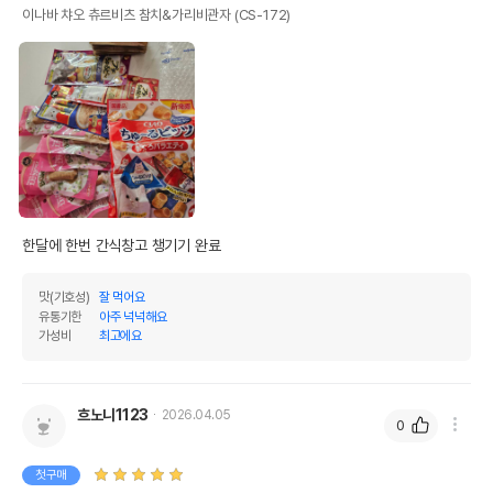
이나바 챠오 츄르비츠 참치&가리비관자 (CS-172)
한달에 한번 간식창고 챙기기 완료
맛(기호성)
잘 먹어요
유통기한
아주 넉넉해요
가성비
최고에요
흐노니1123
2026.04.05
0
첫구매