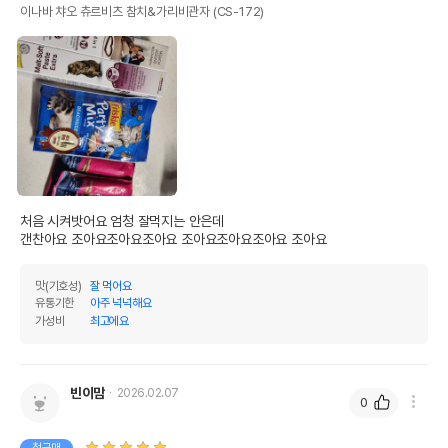
이나바 챠오 츄르비츠 참치&가리비관자 (CS-172)
처음 시켜밧어요 엄청 잘먹지는 안은데

갠찬아요 조아요조아요조아요 조아요조아요조아요 조아요 
맛(기호성)
잘 먹어요
유통기한
아주 넉넉해요
가성비
최고에요
빈이맘
2026.02.07
0
첫구매