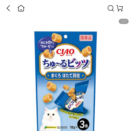
1
/
1