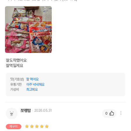
잘도착했어요 

잘먹일게요
맛(기호성)
잘 먹어요
유통기한
아주 넉넉해요
가성비
최고에요
쪼랭맘
2026.05.31
0
재구매