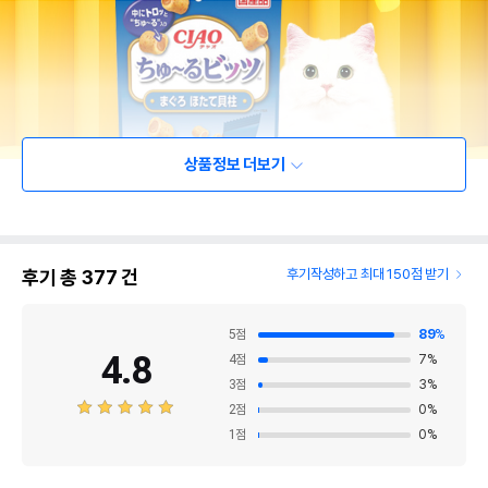
상품정보 더보기
후기 총
377
건
후기작성하고 최대 150점 받기
5
점
89
%
4.8
4
점
7
%
3
점
3
%
2
점
0
%
1
점
0
%