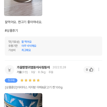
전화번호
유통기한이 최소 2026.12.03이거나 그
이후인 상품이 출고됩니다.
유통기한
단, 상품명에 유통기한 명시된 경우, 해당
잘먹어요. 캔고기 좋아하네요.

유통기한을 따릅니다.
#상품후기
맛(기호성)
잘 먹어요
유통기한
아주 넉넉해요
가성비
최고에요
가을짱짱귀염둥이사랑둥이
2022.12.28
0
가을
(수컷)
9살
8.5kg
푸들
첫구매
[상품중단]아리아스 저지방 야채&닭고기 캔 100g