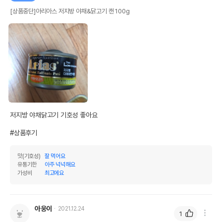
[상품중단]아리아스 저지방 야채&닭고기 캔 100g
저지방 야채닭고기 기호성 좋아요

#상품후기
맛(기호성)
잘 먹어요
유통기한
아주 넉넉해요
가성비
최고에요
아웅이
2021.12.24
1