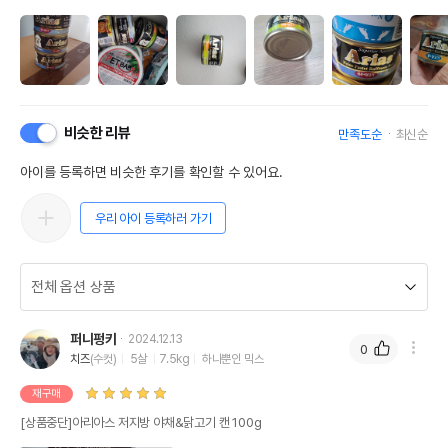
비슷한 리뷰
만족도순
최신순
아이를 등록하면 비슷한 후기를 확인할 수 있어요.
우리 아이 등록하러 가기
퍼니펑키
2024.12.13
0
치즈
(수컷)
5살
7.5kg
하나뿐인 믹스
재구매
[상품중단]아리아스 저지방 야채&닭고기 캔 100g