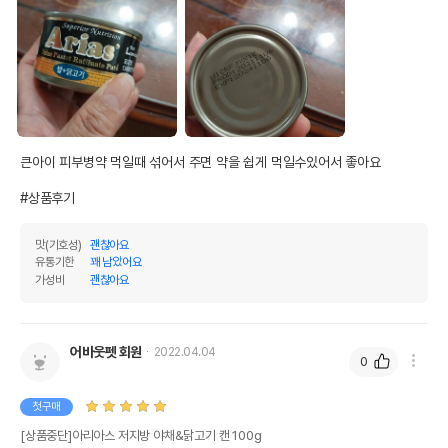
큰아이 피부병약 먹일때 섞어서 주면 약을 쉽게 먹일수있어서 좋아요

#상품후기
맛(기호성)
괜찮아요
유통기한
꽤 남았어요
가성비
괜찮아요
어바웃펫 회원
2022.04.04
0
첫구매
[상품중단]아리아스 저지방 야채&닭고기 캔 100g