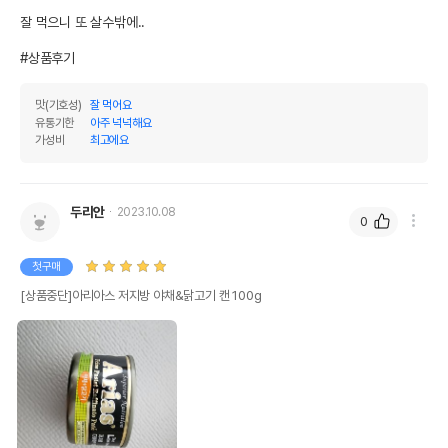
잘 먹으니 또 살수밖에..

#상품후기
맛(기호성)
잘 먹어요
유통기한
아주 넉넉해요
가성비
최고에요
두리안
2023.10.08
0
첫구매
[상품중단]아리아스 저지방 야채&닭고기 캔 100g