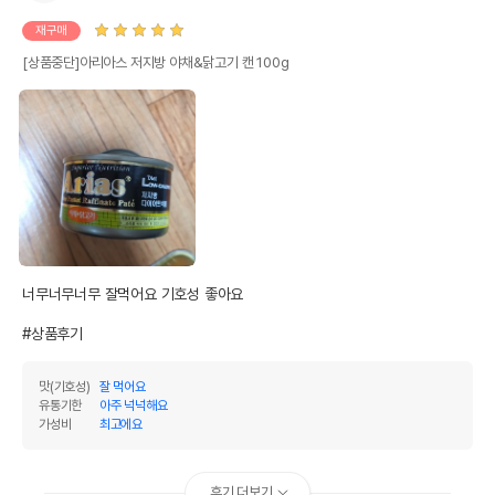
재구매
[상품중단]아리아스 저지방 야채&닭고기 캔 100g
너무너무너무 잘먹어요 기호성 좋아요

#상품후기
맛(기호성)
잘 먹어요
유통기한
아주 넉넉해요
가성비
최고에요
후기 더보기