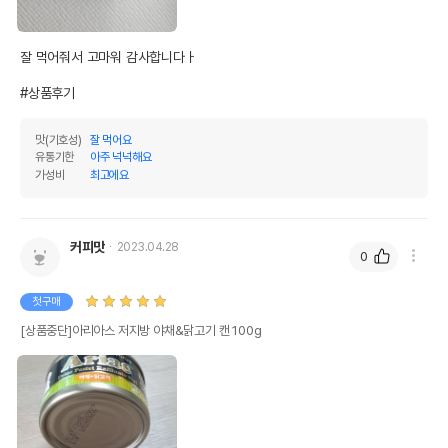
잘 먹어줘서 고마워 감사합니다ㅏ

#상품후기
맛(기호성)
잘 먹어요
유통기한
아주 넉넉해요
가성비
최고에요
상품 필수 정보
품명 및 모델명
아리아스 저지방 야채&닭고기 캔 100g
커피맛
2023.04.28
법에 의한 인증,허가 등을
0
상세페이지 참조
받았음을 확인할수 있는
경우 그에 대한 사항
첫구매
제조국 또는 원산지
태국
[상품중단]아리아스 저지방 야채&닭고기 캔 100g
제조자,수입품의 경우
부명
수입자를 함께 표기
AS책임자와 전화번호
어바웃펫//1644-9601
또는 소비자상담 관련