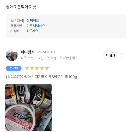
좋아요 잘먹어요 굿
맛(기호성)
잘 먹어요
유통기한
아주 넉넉해요
가성비
최고에요
퍼니펑키
2024.01.01
0
치즈
(수컷)
4살
7.3kg
하나뿐인 믹스
첫구매
[상품중단]아리아스 저지방 야채&닭고기 캔 100g