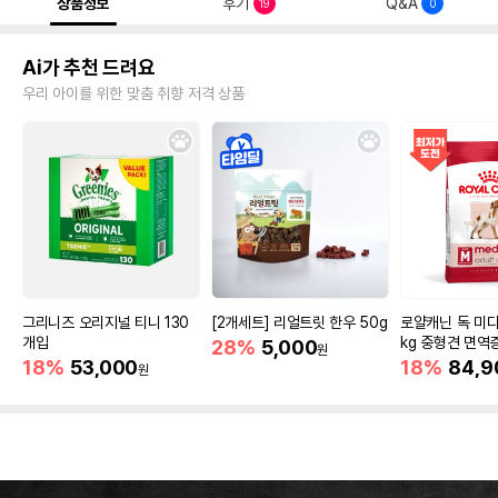
상품정보
후기
Q&A
19
0
Ai가 추천 드려요
우리 아이를 위한 맞춤 취향 저격 상품
그리니즈 오리지널 티니 130
[2개세트] 리얼트릿 한우 50g
로얄캐닌 독 미디
개입
kg 중형견 면역
28%
5,000
원
18%
53,000
18%
84,9
원