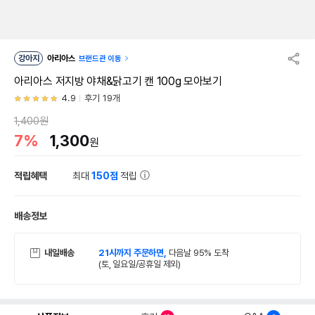
강아지
아리아스
브랜드관 이동
아리아스 저지방 야채&닭고기 캔 100g 모아보기
4.9
후기 19개
1,400원
7%
1,300
원
적립혜택
최대
150점
적립
배송정보
내일배송
21시까지 주문하면,
다음날 95% 도착
(토, 일요일/공휴일 제외)