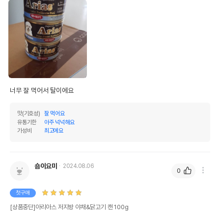
너무 잘 먹어서 탈이에요
맛(기호성)
잘 먹어요
유통기한
아주 넉넉해요
가성비
최고에요
숌이요미
2024.08.06
0
첫구매
[상품중단]아리아스 저지방 야채&닭고기 캔 100g