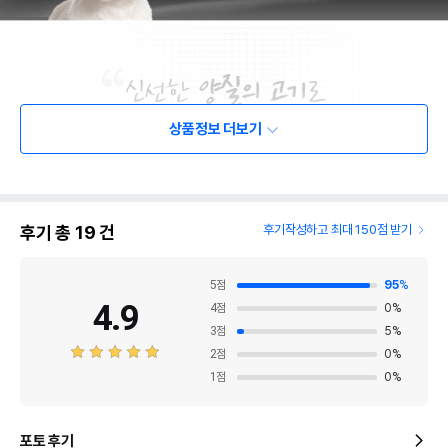
상품정보 더보기
후기 총
19
건
후기작성하고 최대 150점 받기
5
점
95
%
4.9
4
점
0
%
3
점
5
%
2
점
0
%
1
점
0
%
포토 후기