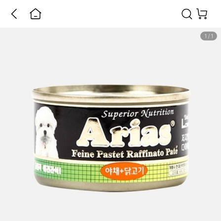
1
/
1