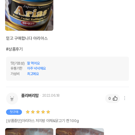
믿고 구매합니다 아리아스

#상품후기
맛(기호성)
잘 먹어요
유통기한
아주 넉넉해요
가성비
최고에요
폴리벼리맘
2022.06.18
0
첫구매
[상품중단]아리아스 저지방 야채&닭고기 캔 100g