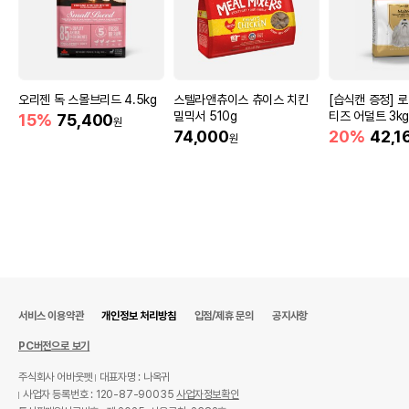
오리젠 독 스몰브리드 4.5kg
스텔라앤츄이스 츄이스 치킨
[습식캔 증정] 
밀믹서 510g
티즈 어덜트 3k
15%
75,400
원
74,000
20%
42,1
원
서비스 이용약관
개인정보 처리방침
입점/제휴 문의
공지사항
PC버전으로 보기
주식회사 어바웃펫
대표자명 : 나옥귀
사업자 등록번호 : 120-87-90035
사업자정보확인