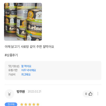
야채 닭고기 사료랑 같이 주면 잘먹어요

#상품후기
맛(기호성)
잘 먹어요
유통기한
아주 넉넉해요
가성비
최고에요
방주원
2022.02.21
0
첫구매