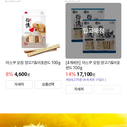
입고예정
아스쿠 모정 양고기&어포샌드 100g
[4개세트] 아스쿠 모정 양고기&어포
샌드 100g
8
%
4,600
14
%
17,100
원
원
개당4,275원 (4개 세트 구입시 )
자세히
상품선택
자세히
상품선택