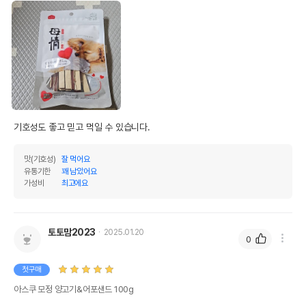
기호성도 좋고 믿고 먹일 수 있습니다.
맛(기호성)
잘 먹어요
유통기한
꽤 남았어요
가성비
최고에요
토토맘2023
2025.01.20
0
첫구매
아스쿠 모정 양고기&어포샌드 100g