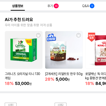
상품정보
후기
Q&A
40
0
Ai가 추천 드려요
우리 아이를 위한 맞춤 취향 저격 상품
그리니즈 오리지널 티니 130
[2개세트] 리얼트릿 한우 50g
로얄캐닌 독 미디
개입
kg 중형견 면역
28%
5,000
원
18%
53,000
18%
84,9
원
상품1
상품2