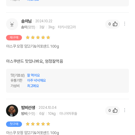
유통기한이 최소 2026.12.04이거나 그
이후인 상품이 출고됩니다.
유통기한
단, 상품명에 유통기한 명시된 경우, 해당
유통기한을 따릅니다.
솜이님
2024.10.22
0
솜이
(암컷)
3살
3kg
터키시앙고라
재구매
아스쿠 모정 양고기&어포샌드 100g
아스쿠샌드 맛있나봐요, 엄청잘먹음
맛(기호성)
잘 먹어요
유통기한
아주 넉넉해요
가성비
최고에요
밤비선생
2024.10.04
0
밤비
(수컷)
6살
10kg
미니어처푸들
첫구매
아스쿠 모정 양고기&어포샌드 100g