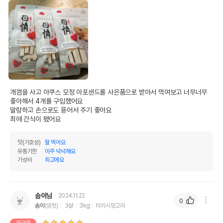
개껌을 사고 아쿠스 모정 아포샌드를 사은품으로 받아서 먹여보고 너무너무 
좋아해서 4개를 구입했어요

말랑하고 손으로도 뜯어서 주기 좋아요

최애 간식이 됐어요
맛(기호성)
잘 먹어요
유통기한
아주 넉넉해요
가성비
최고에요
솜이님
2024.11.22
0
솜이
(암컷)
3살
3kg
터키시앙고라
재구매