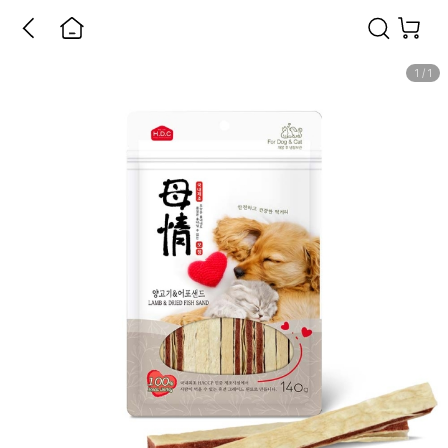
1
/
1