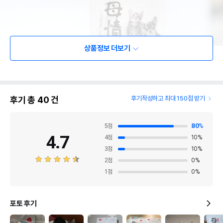
상품정보 더보기
후기 총
40
건
후기작성하고 최대 150점 받기
5
점
80
%
4.7
4
점
10
%
3
점
10
%
2
점
0
%
1
점
0
%
포토 후기