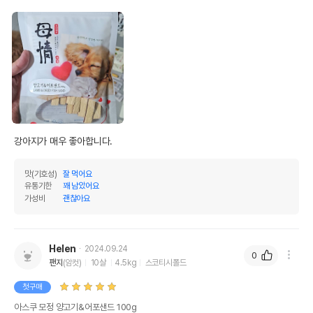
강아지가 매우 좋아합니다. 
맛(기호성)
잘 먹어요
유통기한
꽤 남았어요
가성비
괜찮아요
Helen
2024.09.24
0
팬지
(암컷)
10살
4.5kg
스코티시폴드
첫구매
아스쿠 모정 양고기&어포샌드 100g