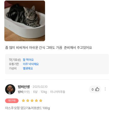
좀 많이 비싸져서 아쉬운 간식 그래도 가끔  준비해서 주고있어요
맛(기호성)
잘 먹어요
유통기한
아주 넉넉해요
가성비
별로예요
밤비선생
2025.02.10
0
밤비
(수컷)
6살
10kg
미니어처푸들
재구매
아스쿠 모정 양고기&어포샌드 100g