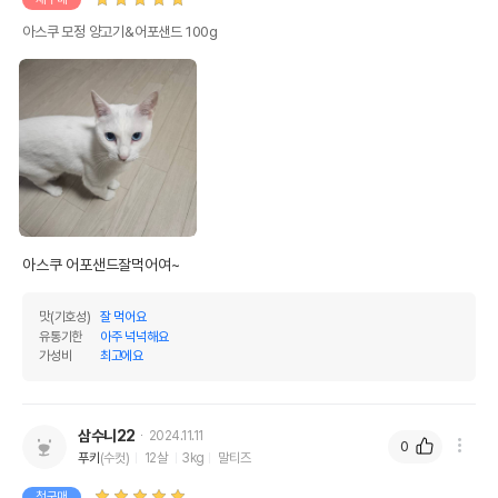
아스쿠 모정 양고기&어포샌드 100g
아스쿠 어포샌드잘먹어여~
맛(기호성)
잘 먹어요
유통기한
아주 넉넉해요
가성비
최고에요
삼수니22
2024.11.11
0
푸키
(수컷)
12살
3kg
말티즈
첫구매