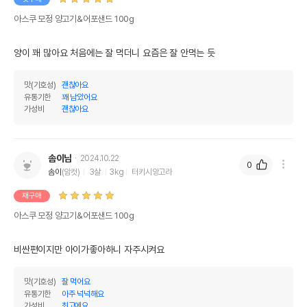
아스쿠 모정 양고기&어포샌드 100g
양이 꽤 많아요 처음에는 잘 먹더니 요즘은 잘 안먹는 듯
맛(기호성)
괜찮아요
상품 필수 정보
유통기한
꽤 남았어요
가성비
괜찮아요
품명 및 모델명
아스쿠 모정 양고기&어포샌드 100g
법에 의한 인증,허가 등을
솜이님
2024.10.22
상세페이지 참조
받았음을 확인할수 있는
0
솜이
(암컷)
3살
3kg
터키시앙고라
경우 그에 대한 사항
재구매
제조국 또는 원산지
대한민국
아스쿠 모정 양고기&어포샌드 100g
제조자,수입품의 경우
홋가이도푸즈
수입자를 함께 표기
비싼편이지만 아이가좋아하니 자주시켜요
AS책임자와 전화번호
어바웃펫//1644-9601
또는 소비자상담 관련
맛(기호성)
잘 먹어요
전화번호
유통기한
아주 넉넉해요
가성비
최고에요