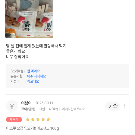
몇 달 전에 알게 됐는데 말랑해서 먹기

좋은가 봐요

너무 잘먹어요
맛(기호성)
잘 먹어요
유통기한
아주 넉넉해요
가성비
최고에요
이남이
2025.03.13
0
꼬야
(암컷)
11살
4.8kg
아메리칸쇼트헤어
재구매
아스쿠 모정 양고기&어포샌드 100g