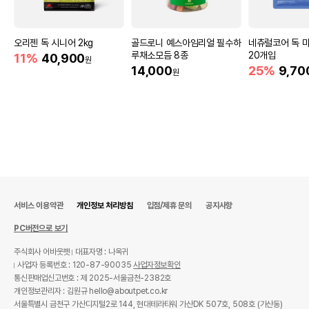
오리젠 독 시니어 2kg
골드로니 예스아임리얼 필수하
네츄럴코어 독 
루채소모듬 8종
20개입
11%
40,900
원
14,000
25%
9,70
원
서비스 이용약관
개인정보 처리방침
입점/제휴 문의
공지사항
PC버전으로 보기
주식회사 어바웃펫
대표자명 : 나옥귀
사업자 등록번호 : 120-87-90035
사업자정보확인
통신판매업신고번호 : 제 2025-서울금천-2382호
개인정보관리자 : 김원규 hello@aboutpet.co.kr
서울특별시 금천구 가산디지털2로 144, 현대테라타워 가산DK 507호, 508호 (가산동)