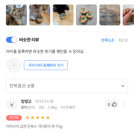
비슷한 리뷰
만족도순
최신순
아이를 등록하면 비슷한 후기를 확인할 수 있어요.
우리 아이 등록하러 가기
밍망고
2024.04.28
0
밍키
(암컷)
8살
2.8kg
러시안블루
재구매
아이시아 금관 진육수 가다랑어 캔 70g
상품 필수 정보