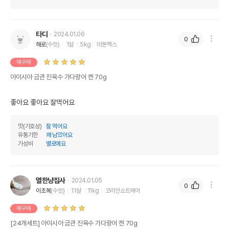
타다
2024.01.06
0
해로
(수컷)
1살
5kg
데본렉스
재구매
아이시아 금관 진육수 가다랑어 캔 70g
좋아요 좋아요 잘먹어요 
맛(기호성)
잘 먹어요
유통기한
꽤 남았어요
가성비
별로예요
열한냥집사
2024.01.05
0
이초복
(수컷)
11살
11kg
코리안쇼트헤어
재구매
[24개세트] 아이시아 금관 진육수 가다랑어 캔 70g