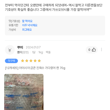
전부터 먹이던건데 오랜만에 구매하게 되엇네여~역시 잘먹고 더른캔들보단 
기호성이 확실히 좋습니다 그중에서 가쓰오브시를 가장 잘먹어여^^
맛(기호성)
잘 먹어요
유통기한
아주 넉넉해요
가성비
최고에요
뿌미
2024.01.07
0
쁨이
(암컷)
1살
1kg
랙돌
첫구매
[12개세트] 아이시아 금관 진육수 가다랑어 캔 70g