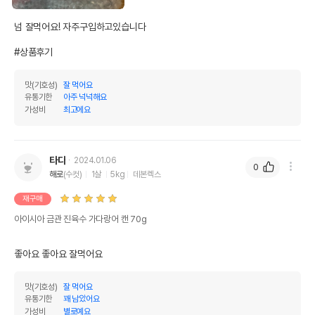
넘 잘먹어요! 자주구입하고있습니다

#상품후기
맛(기호성)
잘 먹어요
유통기한
아주 넉넉해요
가성비
최고에요
타다
2024.01.06
0
해로
(수컷)
1살
5kg
데본렉스
재구매
아이시아 금관 진육수 가다랑어 캔 70g
좋아요 좋아요 잘먹어요 
맛(기호성)
잘 먹어요
유통기한
꽤 남았어요
가성비
별로예요