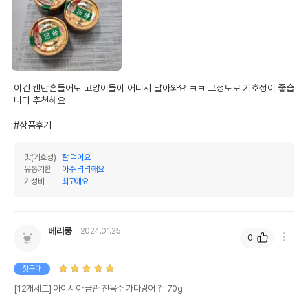
이건 캔만흔들어도 고양이들이 어디서 날아와요 ㅋㅋ 그정도로 기호성이 좋습
니다 추천해요

#상품후기
맛(기호성)
잘 먹어요
유통기한
아주 넉넉해요
가성비
최고에요
베리쿵
2024.01.25
0
첫구매
[12개세트] 아이시아 금관 진육수 가다랑어 캔 70g