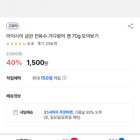
고양이
아이시아 금관 진육수 가다랑어 캔 70g 모아보기
4.8
후기 258개
2,500원
40%
1,500
원
적립혜택
최대
150점
적립
배송정보
내일배송
21시까지 주문하면,
다음날 95% 도착
(토, 일요일/공휴일 제외)