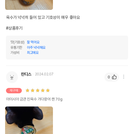
육수가 넉넉히 들어 있고 기호성이 매우 좋아요

#상품후기
맛(기호성)
잘 먹어요
유통기한
아주 넉넉해요
가성비
최고에요
란디스
2024.02.07
0
재구매
아이시아 금관 진육수 가다랑어 캔 70g