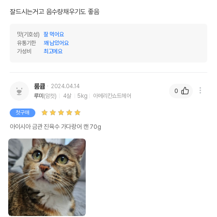
잘드시는거고 음수량채우기도 좋음
품명 및 모델명
아이시아 금관 진육수 가다랑어 캔 70g
법에 의한 인증,허가 등을
맛(기호성)
잘 먹어요
상세페이지 참조
받았음을 확인할수 있는
유통기한
꽤 남았어요
경우 그에 대한 사항
가성비
최고에요
제조국 또는 원산지
일본
제조자,수입품의 경우
룸큡
2024.04.14
AIXIA//주식회사 가치앤가치
0
수입자를 함께 표기
루미
(암컷)
4살
5kg
아메리칸쇼트헤어
AS책임자와 전화번호
첫구매
어바웃펫//1644-9601
또는 소비자상담 관련
아이시아 금관 진육수 가다랑어 캔 70g
전화번호
유통기한이 최소 2026.12.04이거나 그
이후인 상품이 출고됩니다.
유통기한
단, 상품명에 유통기한 명시된 경우, 해당
유통기한을 따릅니다.