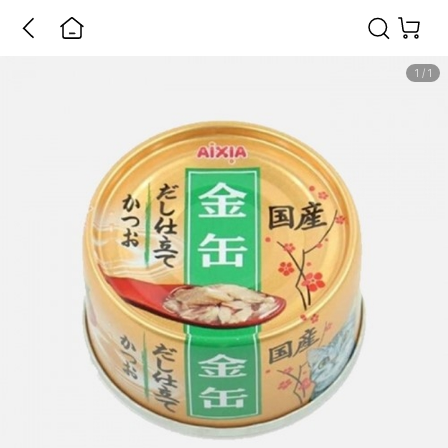
1
/
1