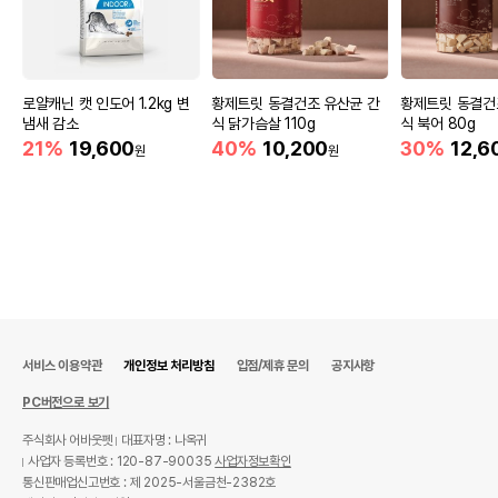
로얄캐닌 캣 인도어 1.2kg 변
황제트릿 동결건조 유산균 간
황제트릿 동결건
냄새 감소
식 닭가슴살 110g
식 북어 80g
21%
19,600
40%
10,200
30%
12,6
원
원
서비스 이용약관
개인정보 처리방침
입점/제휴 문의
공지사항
PC버전으로 보기
주식회사 어바웃펫
대표자명 : 나옥귀
사업자 등록번호 : 120-87-90035
사업자정보확인
통신판매업신고번호 : 제 2025-서울금천-2382호