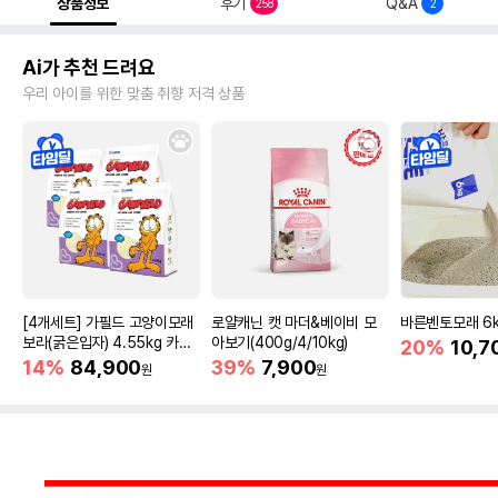
상품정보
후기
Q&A
258
2
Ai가 추천 드려요
우리 아이를 위한 맞춤 취향 저격 상품
[4개세트] 가필드 고양이모래
로얄캐닌 캣 마더&베이비 모
바른벤토모래 6
보라(굵은입자) 4.55kg 카사
아보기(400g/4/10kg)
20%
10,7
바모래
14%
84,900
39%
7,900
원
원