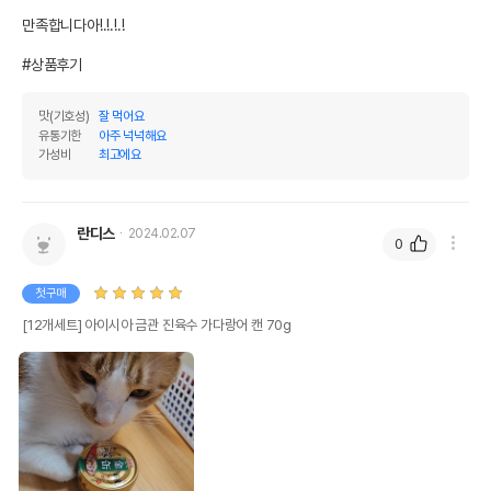
만족합니다아!.!.!.! 

#상품후기
맛(기호성)
잘 먹어요
유통기한
아주 넉넉해요
가성비
최고에요
란디스
2024.02.07
0
첫구매
[12개세트] 아이시아 금관 진육수 가다랑어 캔 70g