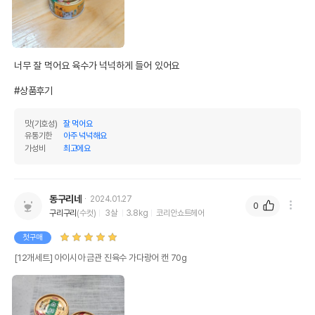
너무 잘 먹어요 육수가 넉넉하게 들어 있어요 

#상품후기
맛(기호성)
잘 먹어요
유통기한
아주 넉넉해요
가성비
최고에요
동구리네
2024.01.27
0
구리구리
(수컷)
3살
3.8kg
코리안쇼트헤어
첫구매
[12개세트] 아이시아 금관 진육수 가다랑어 캔 70g