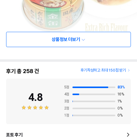
상품정보 더보기
후기 총
258
건
후기작성하고 최대 150점 받기
5
점
83
%
4.8
4
점
16
%
3
점
1
%
2
점
0
%
1
점
0
%
포토 후기