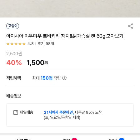
고양이
아이시아 먀우먀우 토비키리 참치&닭가슴살 캔 60g 모아보기
4.8
후기 98개
2,500원
40%
1,500
원
적립혜택
최대
150점
적립
배송정보
내일배송
21시까지 주문하면,
다음날 95% 도착
(토, 일요일/공휴일 제외)