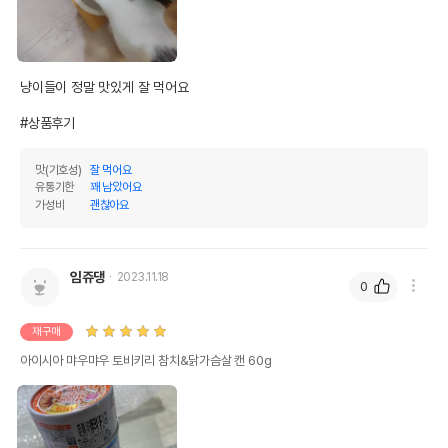
냥이들이 정말 맛있게 잘 먹어요 

#상품후기
맛(기호성)
잘 먹어요
유통기한
꽤 남았어요
가성비
괜찮아요
임쥬댕
2023.11.18
0
재구매
아이시아 먀우먀우 토비키리 참치&닭가슴살 캔 60g