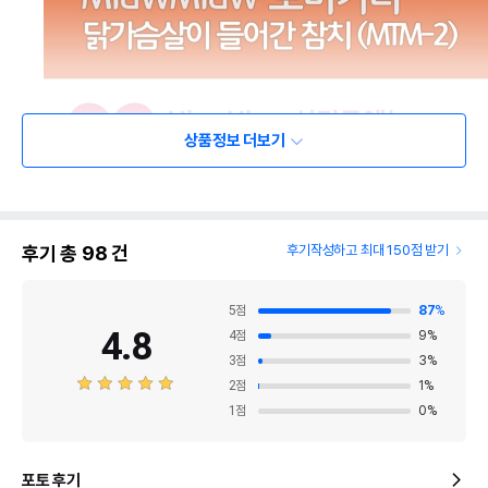
상품정보 더보기
후기 총
98
건
후기작성하고 최대 150점 받기
5
점
87
%
4.8
4
점
9
%
3
점
3
%
2
점
1
%
1
점
0
%
포토 후기