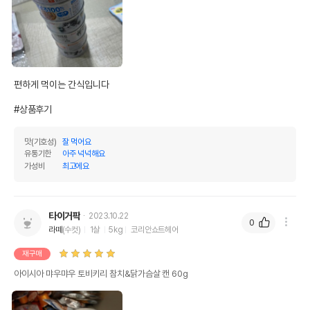
편하게 먹이는 간식입니다

#상품후기
맛(기호성)
잘 먹어요
유통기한
아주 넉넉해요
가성비
최고에요
타이거팍
2023.10.22
0
라떼
(수컷)
1살
5kg
코리안쇼트헤어
재구매
아이시아 먀우먀우 토비키리 참치&닭가슴살 캔 60g