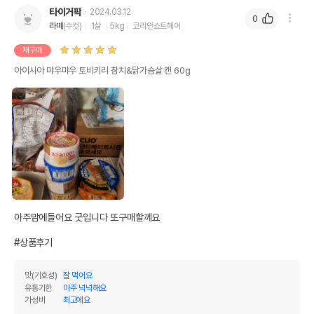
타이거팍
2024.03.12
0
라떼
(수컷)
1살
5kg
코리안쇼트헤어
재구매
아이시아 먀우먀우 토비키리 참치&닭가슴살 캔 60g
아주맘에들어요 굿입니다 또구매할께요 

#상품후기
맛(기호성)
잘 먹어요
유통기한
아주 넉넉해요
가성비
최고에요