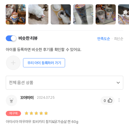
비슷한 리뷰
만족도순
최신순
아이를 등록하면 비슷한 후기를 확인할 수 있어요.
우리 아이 등록하러 가기
꼬야마미
2024.07.25
0
재구매
아이시아 먀우먀우 토비키리 참치&닭가슴살 캔 60g