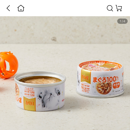
1
/
4