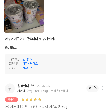
아주맘에들어요 굿입니다 또구매할께요 

#상품후기
맛(기호성)
잘 먹어요
유통기한
아주 넉넉해요
가성비
괜찮아요
달봉언니~^^
2023.10.12
0
시안이
(수컷)
9살
6kg
코리안쇼트헤어
재구매
아이시아 먀우먀우 토비키리 참치&닭가슴살 캔 60g