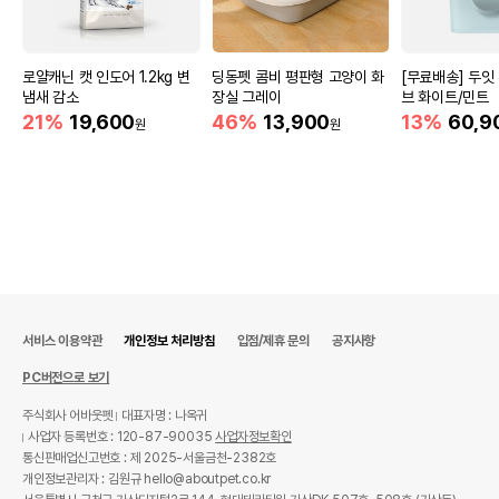
로얄캐닌 캣 인도어 1.2kg 변
딩동펫 콤비 평판형 고양이 화
[무료배송] 두잇
냄새 감소
장실 그레이
브 화이트/민트
21%
19,600
46%
13,900
13%
60,9
원
원
서비스 이용약관
개인정보 처리방침
입점/제휴 문의
공지사항
PC버전으로 보기
주식회사 어바웃펫
대표자명 : 나옥귀
사업자 등록번호 : 120-87-90035
사업자정보확인
통신판매업신고번호 : 제 2025-서울금천-2382호
개인정보관리자 : 김원규 hello@aboutpet.co.kr