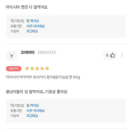
아이시아 캔은 다 잘먹어요
맛(기호성)
잘 먹어요
유통기한
아주 넉넉해요
가성비
최고에요
꼬야마미
2024.07.25
0
재구매
아이시아 먀우먀우 토비키리 참치&닭가슴살 캔 60g
울냥이들이 넘 잘먹어요..기호성 좋아요
맛(기호성)
잘 먹어요
유통기한
아주 넉넉해요
가성비
최고에요