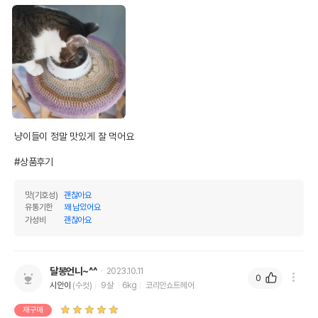
냥이들이 정말 맛있게 잘 먹어요 

#상품후기
맛(기호성)
괜찮아요
유통기한
꽤 남았어요
가성비
괜찮아요
달봉언니~^^
2023.10.11
0
시안이
(수컷)
9살
6kg
코리안쇼트헤어
재구매