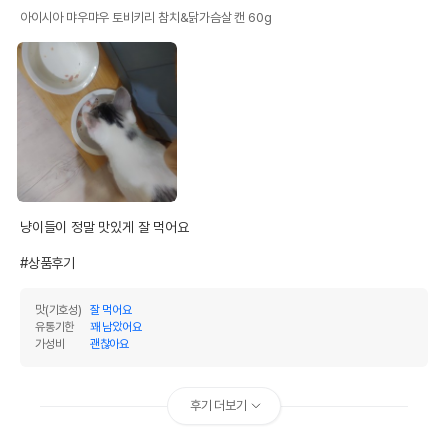
아이시아 먀우먀우 토비키리 참치&닭가슴살 캔 60g
냥이들이 정말 맛있게 잘 먹어요 

#상품후기
맛(기호성)
잘 먹어요
유통기한
꽤 남았어요
가성비
괜찮아요
후기 더보기