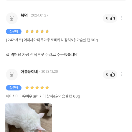
복덕
2024.01.27
0
첫구매
[24개세트] 아이시아 먀우먀우 토비키리 참치&닭가슴살 캔 60g
잘 먹어용 가끔 간식으루 주려고 주문했습니당
상품 필수 정보
아홉둥이네
2023.12.26
아이시아 먀우먀우 토비키리 참치&닭가슴살
0
품명 및 모델명
캔 60g
첫구매
법에 의한 인증,허가 등을
상세페이지 참조
받았음을 확인할수 있는
아이시아 먀우먀우 토비키리 참치&닭가슴살 캔 60g
경우 그에 대한 사항
제조국 또는 원산지
일본
제조자,수입품의 경우
AIXIA//주식회사 가치앤가치
수입자를 함께 표기