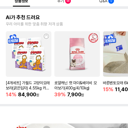
상품정보
후기
Q&A
98
0
Ai가 추천 드려요
우리 아이를 위한 맞춤 취향 저격 상품
[4개세트] 가필드 고양이모래
로얄캐닌 캣 마더&베이비 모
바른벤토모래 6
보라(굵은입자) 4.55kg 카사
아보기(400g/4/10kg)
15%
11,4
바모래
14%
84,900
39%
7,900
원
원