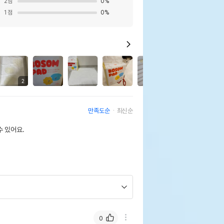
2
점
0
%
1
점
0
%
1
2
2
만족도순
최신순
 있어요.
0