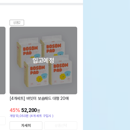
상품2
입고예정
[4개세트] 바잇미 보솜패드 대형 20매
45
%
52,200
원
개당13,050원 (4개 세트 구입시 )
자세히
상품선택