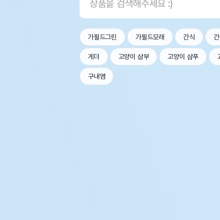
가필드그린
가필드모래
간식
간
게더
고양이 샴부
고양이 샴푸
구내염