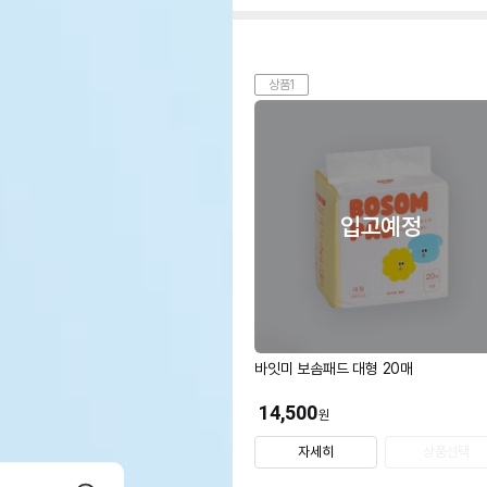
상품1
입고예정
바잇미 보솜패드 대형 20매
14,500
원
자세히
상품선택