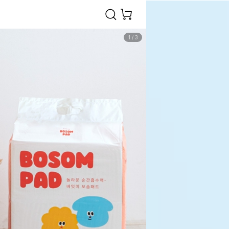
1
/
3