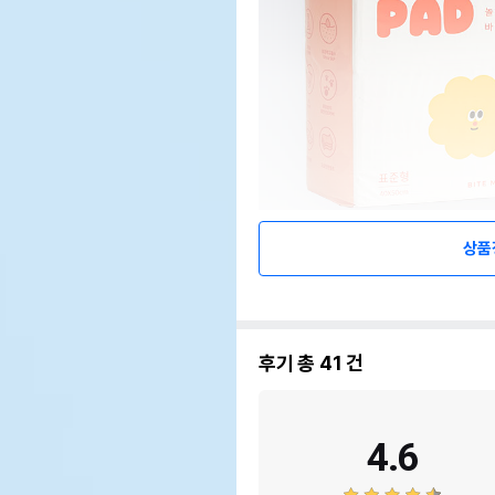
상품
후기 총
41
건
4.6