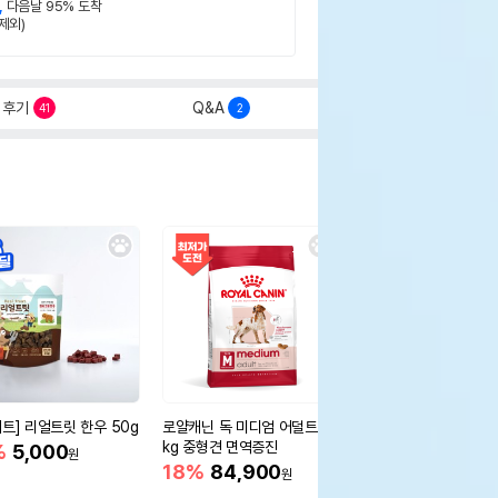
,
다음날 95% 도착
제외)
후기
Q&A
41
2
세트] 리얼트릿 한우 50g
로얄캐닌 독 미디엄 어덜트 10
오리젠 독 스몰브리드 4
kg 중형견 면역증진
%
5,000
15%
75,400
원
원
18%
84,900
원