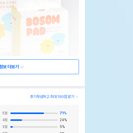
정보 더보기
후기작성하고 최대 150점 받기
5
점
71
%
4
점
24
%
3
점
5
%