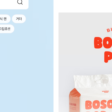
식 캔
거더
고집츄르