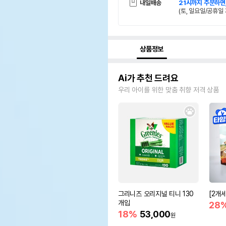
내일배송
21시까지 주문하면
(토, 일요일/공휴일 
상품정보
Ai가 추천 드려요
우리 아이를 위한 맞춤 취향 저격 상품
그리니즈 오리지널 티니 130
[2개
개입
28
18%
53,000
원