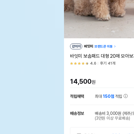
강아지
바잇미
브랜드관 이동
바잇미 보솜패드 대형 20매 모아보
4.6
후기 41개
14,500
원
적립혜택
최대
150점
적립
배송정보
배송비 3,000원
(제주/
(3만원 이상 무료배송)