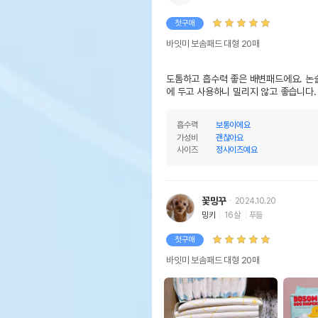
첫구매
바잇미 보솜패드 대형 20매
도톰하고 흡수력 좋은 배변패드에요. 논
에 두고 사용하니 밀리지 않고 좋습니다.
흡수력
보통이에요
가성비
괜찮아요
사이즈
정사이즈예요
꽃밍꾸
2024.10.20
밍키
16살
푸들
첫구매
바잇미 보솜패드 대형 20매