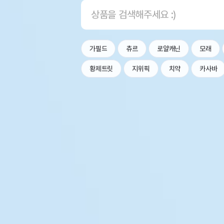
가필드
츄르
로얄캐닌
모래
황제트릿
지위픽
치약
카사바