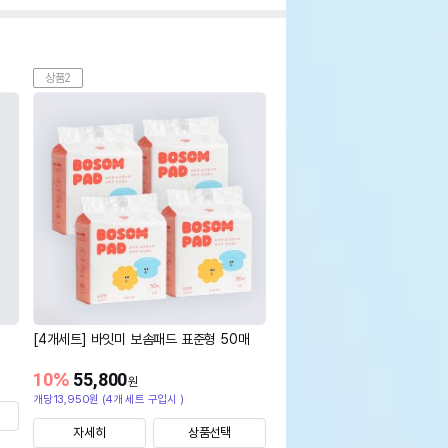
상품2
[4개세트] 바잇미 보솜패드 표준형 50매
10
%
55,800
원
개당13,950원 (4개 세트 구입시 )
자세히
상품선택