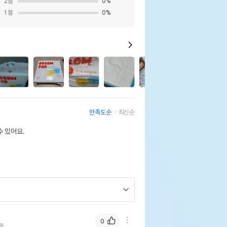
2
점
0
%
1
점
0
%
2
만족도순
최신순
 있어요.
0
들