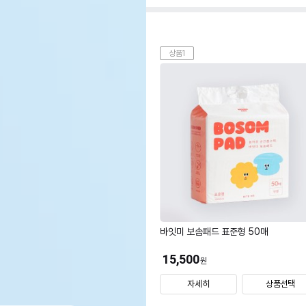
상품1
바잇미 보솜패드 표준형 50매
15,500
원
자세히
상품선택