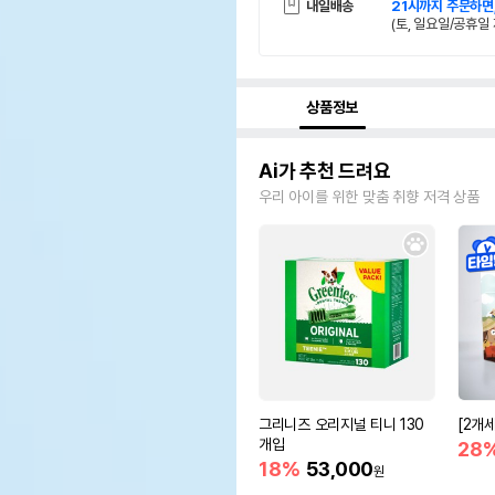
내일배송
21시까지 주문하면
(토, 일요일/공휴일 
상품정보
Ai가 추천 드려요
우리 아이를 위한 맞춤 취향 저격 상품
그리니즈 오리지널 티니 130
[2개
개입
28
18%
53,000
원