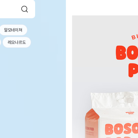
알모네이쳐
레오나르도