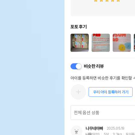
포토 후기
비슷한 리뷰
아이를 등록하면 비슷한 후기를 확인할 수
우리 아이 등록하러 가기
나무네아빠
2025.05.19
나무
(암컷)
5살
3.3kg
토이푸