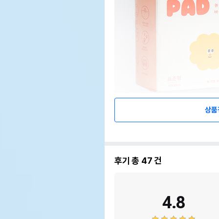
상품
후기 총
47
건
4.8