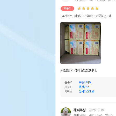
재구매
[4개세트] 바잇미 보솜패드 표준형 50매
저렴한 가격에 잘샀습니다.
흡수력
보통이에요
가성비
괜찮아요
사이즈
정사이즈예요
해피주상
2025.03.19
해피
(암컷)
4살
5kg
말티즈