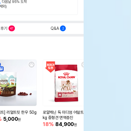
,
다음날 95% 도착
제외)
후기
Q&A
47
2
세트] 리얼트릿 한우 50g
로얄캐닌 독 미디엄 어덜트 10
오리젠 독 스몰브리드 4
kg 중형견 면역증진
%
5,000
15%
75,400
원
원
18%
84,900
원