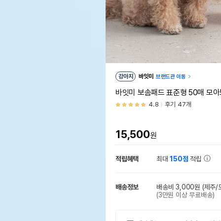
강아지
바잇미
브랜드관 이동
바잇미 보솜패드 표준형 50매 모
4.8
후기 47개
15,500
원
적립혜택
최대
150점
적립
배송정보
배송비 3,000원
(제주/
(3만원 이상 무료배송)