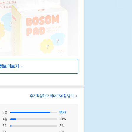
정보 더보기
후기작성하고 최대 150점 받기
5
점
85
%
4
점
13
%
3
점
2
%