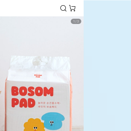
1
/
3