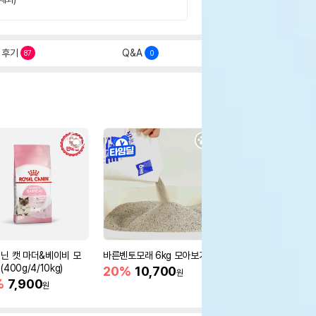
후기
Q&A
87
0
닌 캣 마더&베이비 모
바른벤토모래 6kg 모아보기
로얄캐닌 캣 인도어 4k
400g/4/10kg)
새 감소
20%
10,700
원
%
7,900
16%
55,000
원
원