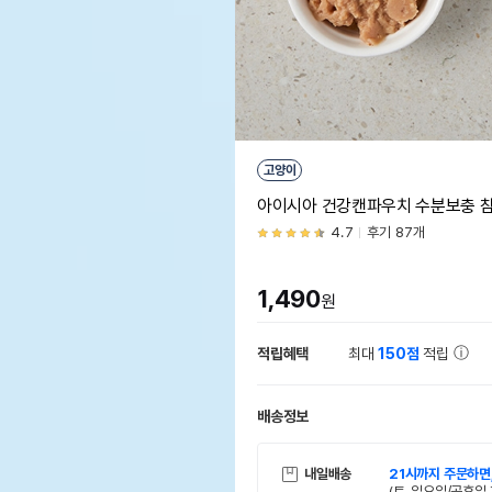
고양이
아이시아 건강캔파우치 수분보충 참
4.7
후기 87개
1,490
원
적립혜택
최대
150점
적립
배송정보
내일배송
21시까지 주문하면
(토, 일요일/공휴일 