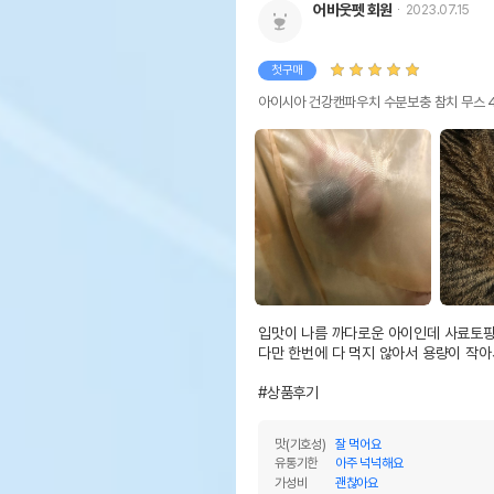
어바웃펫 회원
2023.07.15
첫구매
아이시아 건강캔파우치 수분보충 참치 무스 
입맛이 나름 까다로운 아이인데 사료토핑 
다만 한번에 다 먹지 않아서 용량이 작아
#상품후기
맛(기호성)
잘 먹어요
유통기한
아주 넉넉해요
가성비
괜찮아요