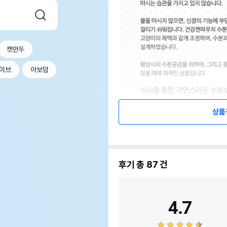
캣만두
이브
아보덤
상품
후기 총
87
건
4.7