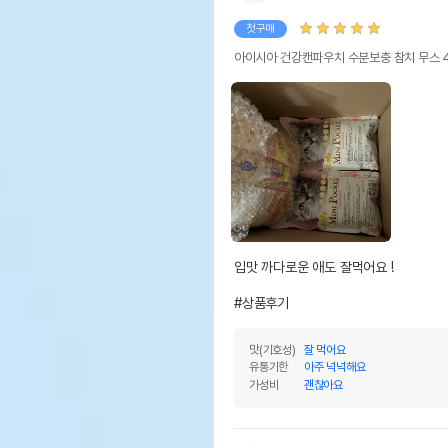
첫구매
아이시아 건강캔파우치 수분보충 참치 무스 
입맛 까다로운 애도 잘먹어요 !

#상품후기
맛(기호성)
잘 먹어요
유통기한
아주 넉넉해요
가성비
괜찮아요