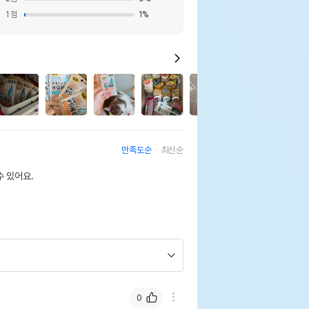
1
점
1
%
5
만족도순
최신순
 있어요.
0