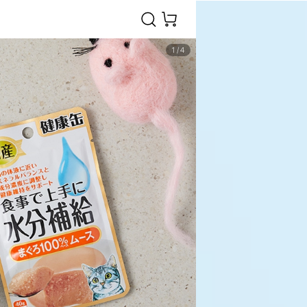
1
/
4