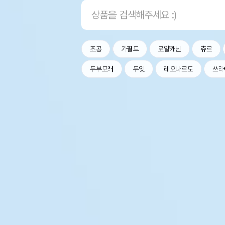
조공
가필드
로얄캐닌
츄르
두부모래
두잇
레오나르도
쓰라