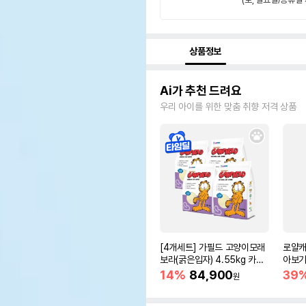
상품정보
Ai가 추천 드려요
우리 아이를 위한 맞춤 취향 저격 상품
[4개세트] 가필드 고양이모래
로얄캐
보라(굵은입자) 4.55kg 카사
아보기(
바모래
14%
84,900
39
원