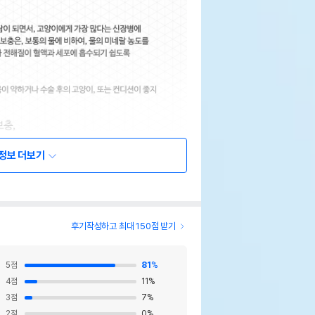
정보 더보기
후기작성하고 최대 150점 받기
5
점
81
%
4
점
11
%
3
점
7
%
2
점
0
%