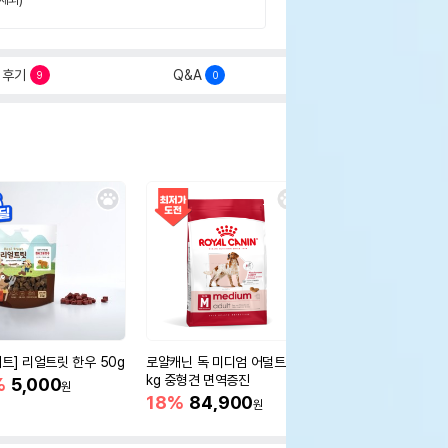
후기
Q&A
9
0
세트] 리얼트릿 한우 50g
로얄캐닌 독 미디엄 어덜트 10
오리젠 독 스몰브리드 4
kg 중형견 면역증진
%
5,000
15%
75,400
원
원
18%
84,900
원