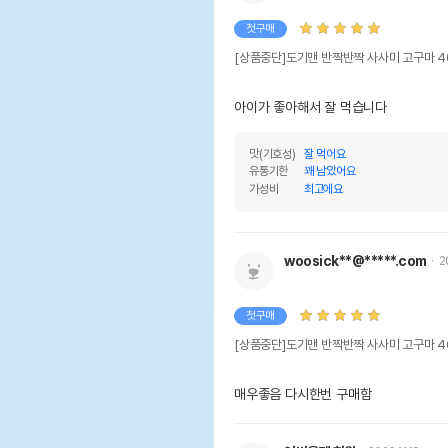
첫구매
[상품중단]도기맨 반짝반짝 사사미 고구마 4
아이가 좋아해서 잘 먹습니다
맛(기호성)
잘 먹어요
유통기한
꽤 남았어요
가성비
최고에요
woosick**@*****.com
2
첫구매
[상품중단]도기맨 반짝반짝 사사미 고구마 4
매우좋음 다시한번 구매함