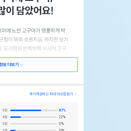
정보 더보기
후기작성하고 최대 150점 받기
5
점
67
%
4
점
22
%
3
점
0
%
2
점
11
%