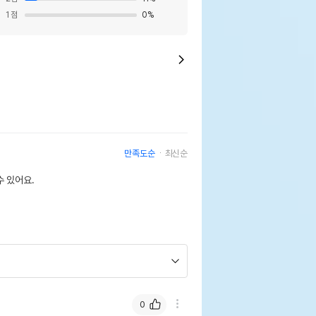
1
점
0
%
만족도순
최신순
 있어요.
0