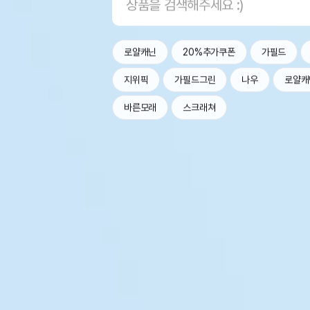
로얄캐닌
20%추가쿠폰
가필드
지위픽
가필드그린
나우
로얄캐
바른모래
스크래쳐