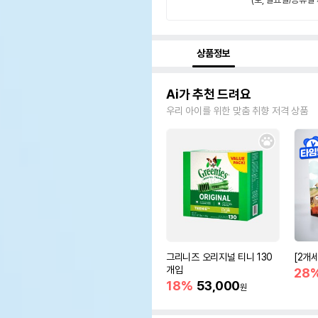
상품정보
Ai가 추천 드려요
우리 아이를 위한 맞춤 취향 저격 상품
그리니즈 오리지널 티니 130
[2개
개입
28
18%
53,000
원