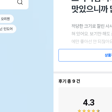
오리젠
닌 인도어
상품
후기 총
9
건
4.3