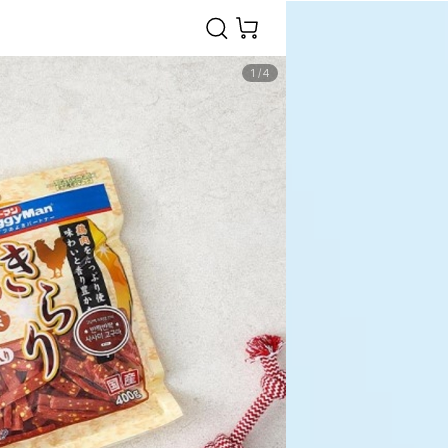
1
/
4