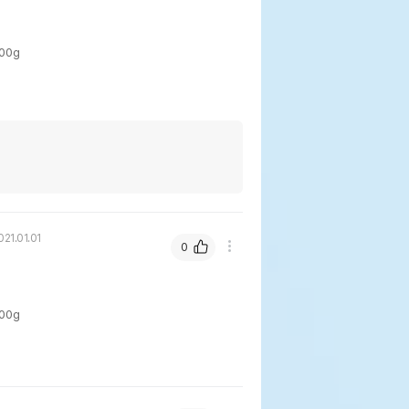
00g
021.01.01
0
00g