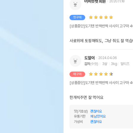
어바웃펫 회원
2020.11.18
첫구매
[상품중단]도기맨 반짝반짝 사사미 고구마 4
사료위에 토핑해줘도, 그냥 줘도 잘 먹습
도알이
2024.04.06
감자
(수컷)
3살
3kg
말티즈
재구매
[상품중단]도기맨 반짝반짝 사사미 고구마 4
한개씩주면 잘 먹어요
맛(기호성)
괜찮아요
유통기한
꽤 남았어요
가성비
괜찮아요