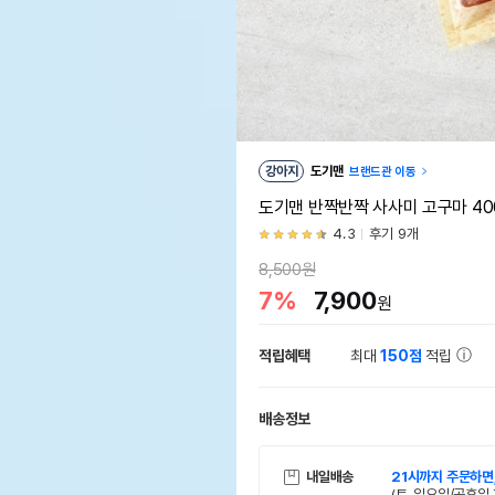
강아지
도기맨
브랜드관 이동
도기맨 반짝반짝 사사미 고구마 40
4.3
후기 9개
8,500원
7%
7,900
원
적립혜택
최대
150점
적립
배송정보
내일배송
21시까지 주문하면
(토, 일요일/공휴일 