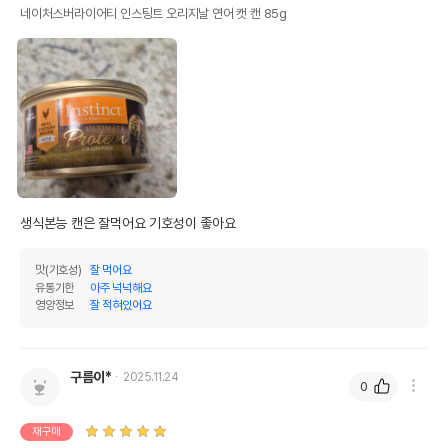
네이처스버라이어티 인스팅트 오리지날 연어 캣 캔 85g
생식본능 캔은 잘먹어요 기호성이 좋아요 
맛(기호성)
잘 먹어요
유통기한
아주 넉넉해요
영양정보
잘 적혀있어요
구름이*
2025.11.24
0
재구매