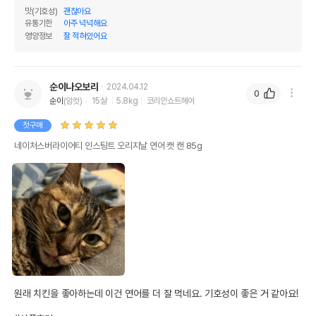
맛(기호성)
괜찮아요
유통기한
아주 넉넉해요
영양정보
잘 적혀있어요
순이나오보리
2024.04.12
0
순이
(암컷)
15살
5.8kg
코리안쇼트헤어
첫구매
네이처스버라이어티 인스팅트 오리지날 연어 캣 캔 85g
원래 치킨을 좋아하는데 이건 연어를 더 잘 먹네요. 기호성이 좋은 거 같아요!
