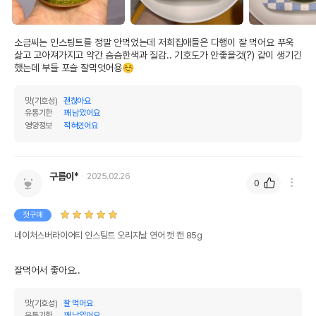
조섬유질
2%
9.09%
조회분
0%
0%
소금씨는 인스팅트를 정말 안먹었는데 저희집애들은 다행이 잘 먹어요 푸욱 
삶고 고아져가지고 약간 슴슴한색과 질감.. 기호도가 안좋을것(?) 같이 생기긴 
칼슘
0%
0%
했는데 부들 포슬 잘먹엇어용☺
인
0%
0%
맛(기호성)
괜찮아요
오메가3
0.45%
2.04%
유통기한
꽤 남았어요
영양정보
적혀있어요
오메가6
0.09%
0.41%
수분
78%
구름이*
2025.02.26
0
탄수화물
11.36%
기타성분
첫구매
네이처스버라이어티 인스팅트 오리지날 연어 캣 캔 85g
상세 정보
잘먹어서 좋아요..
연어,연어육수,돼지고기,돼지간,몬모릴로나이트
점토,계란,완두콩,당근,염화칼륨,소금,콜린염화
맛(기호성)
잘 먹어요
물,비타민D3보충제,비타민B12보충제,엽산,타우
유통기한
꽤 남았어요