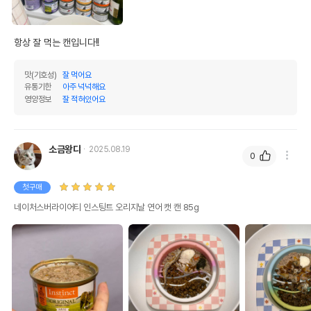
항상 잘 먹는 캔입니다!!
맛(기호성)
잘 먹어요
유통기한
아주 넉넉해요
영양정보
잘 적혀있어요
소금왕댜
2025.08.19
0
첫구매
네이처스버라이어티 인스팅트 오리지날 연어 캣 캔 85g
영양정보
제품표기함량
수분제외함량
조단백질
10.5%
47.73%
조지방
7%
31.82%