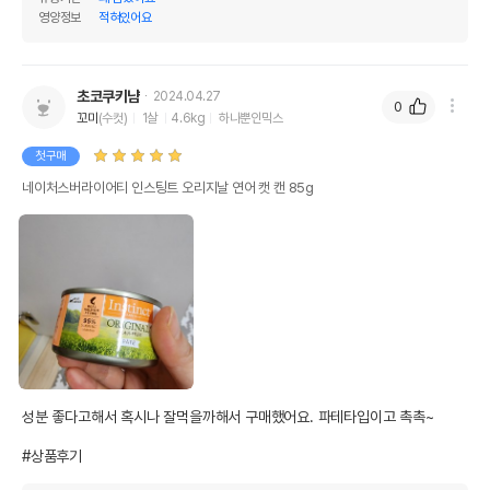
영양정보
적혀있어요
제조자,수입품의 경우
NATURESVARIETY
수입자를 함께 표기
AS책임자와 전화번호
초코쿠키냠
2024.04.27
0
어바웃펫//1644-9601
또는 소비자상담 관련
꼬미
(수컷)
1살
4.6kg
하나뿐인믹스
전화번호
첫구매
유통기한이 최소 2026.12.04이거나 그
네이처스버라이어티 인스팅트 오리지날 연어 캣 캔 85g
이후인 상품이 출고됩니다.
유통기한
단, 상품명에 유통기한 명시된 경우, 해당
유통기한을 따릅니다.
성분 좋다고해서 혹시나 잘먹을까해서 구매했어요. 파테타입이고 촉촉~

#상품후기