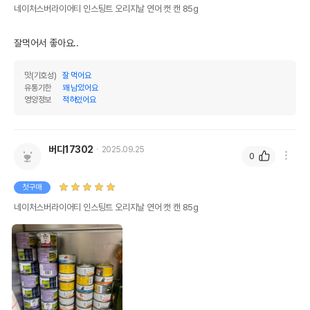
네이처스버라이어티 인스팅트 오리지날 연어 캣 캔 85g
잘먹어서 좋아요..
맛(기호성)
잘 먹어요
유통기한
꽤 남았어요
영양정보
적혀있어요
버디17302
2025.09.25
0
첫구매
네이처스버라이어티 인스팅트 오리지날 연어 캣 캔 85g