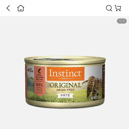
1
/
1