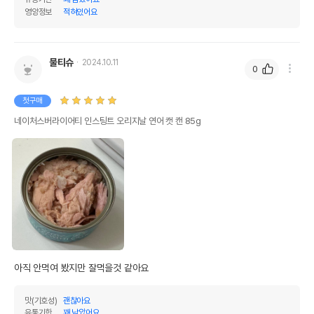
린,비타민A보충제,비타민E보충제,D-칼슘판토테
영양정보
적혀있어요
원료구성
산염,크랜베리,호박,토마토,블루베리,브로콜리,
양배추,케일,파슬리,빻은 아마씨,미네랄(철단백
질, 아연단백질, 구리단백질, 망간단백질, 나트륨
셀레나이트, 칼륨 요오드),L-Ascorbyl-2-Poly
물티슈
2024.10.11
0
phosphate
제품 타입
캔
첫구매
네이처스버라이어티 인스팅트 오리지날 연어 캣 캔 85g
권장 연령
모든연령
* 브랜드사에서 제공한 정보로 모든 책임은 브랜드사에 있습니다.
* 해당 정보는 브랜드사 사정에 의해 일부 변경될 수 있습니다.
상품 필수 정보
네이처스버라이어티 인스팅트 연어 캣 캔
품명 및 모델명
85g 모아보기
법에 의한 인증,허가 등을
아직 안먹여 봤지만 잘먹을것 같아요
상세페이지 참조
받았음을 확인할수 있는
경우 그에 대한 사항
맛(기호성)
괜찮아요
제조국 또는 원산지
태국
유통기한
꽤 남았어요