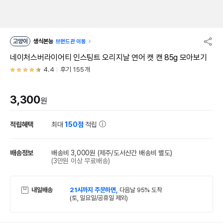
고양이
생식본능
브랜드관 이동
네이처스버라이어티 인스팅트 오리지날 연어 캣 캔 85g 모아보기
4.4
후기 155개
3,300
원
적립혜택
최대
150점
적립
배송정보
배송비 3,000원
(제주/도서산간 배송비 별도)
(3만원 이상 무료배송)
내일배송
21시까지 주문하면,
다음날 95% 도착
(토, 일요일/공휴일 제외)