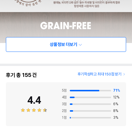
상품정보 더보기
후기 총
155
건
후기작성하고 최대 150점 받기
5
점
71
%
4.4
4
점
12
%
3
점
6
%
2
점
8
%
1
점
3
%