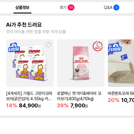
상품정보
후기
Q&A
155
0
Ai가 추천 드려요
우리 아이를 위한 맞춤 취향 저격 상품
[4개세트] 가필드 고양이모래
로얄캐닌 캣 마더&베이비 모
바른벤토모래 6
보라(굵은입자) 4.55kg 카사
아보기(400g/4/10kg)
20%
10,7
바모래
14%
84,900
39%
7,900
원
원