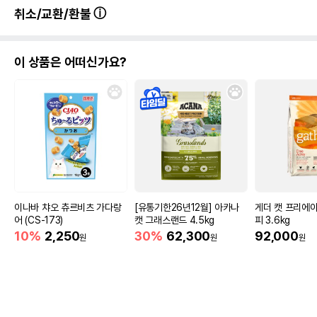
취소/교환/환불
이 상품은 어떠신가요?
이나바 챠오 츄르비츠 가다랑
[유통기한26년12월] 아카나
게더 캣 프리에이
어 (CS-173)
캣 그래스랜드 4.5kg
피 3.6kg
10%
2,250
30%
62,300
92,000
원
원
원