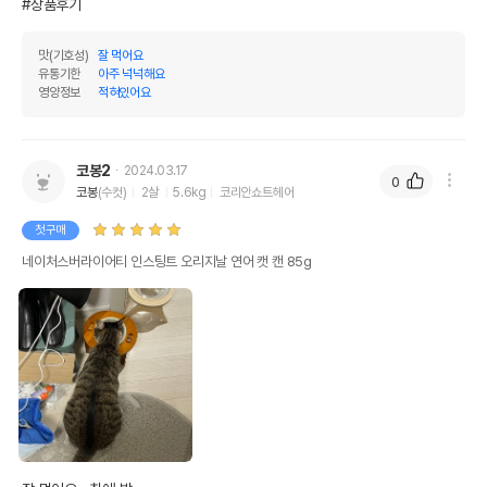
#상품후기
맛(기호성)
잘 먹어요
유통기한
아주 넉넉해요
영양정보
적혀있어요
코봉2
2024.03.17
0
코봉
(수컷)
2살
5.6kg
코리안쇼트헤어
첫구매
네이처스버라이어티 인스팅트 오리지날 연어 캣 캔 85g