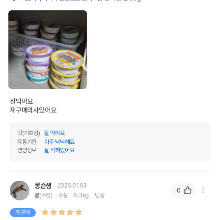
잘먹어요

재구매의사있어요
맛(기호성)
잘 먹어요
유통기한
아주 넉넉해요
영양정보
잘 적혀있어요
콩슨생
2026.01.03
0
콩
(수컷)
9살
6.3kg
뱅갈
첫구매