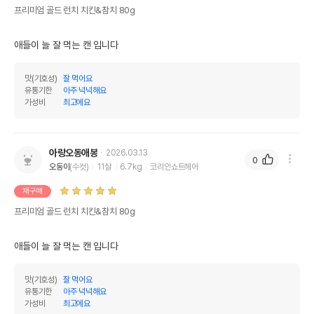
프리미엄 골드 런치 치킨&참치 80g
애들이 늘 잘 먹는 캔 입니다
맛(기호성)
잘 먹어요
유통기한
아주 넉넉해요
가성비
최고에요
영양정보
제품표기함량
수분제외함량
아랑오동애봉
2026.03.13
0
오동이
(수컷)
11살
6.7kg
코리안쇼트헤어
조단백질
14%
14%
재구매
조지방
0.3%
0.3%
프리미엄 골드 런치 치킨&참치 80g
조섬유질
1%
1%
조회분
3%
3%
애들이 늘 잘 먹는 캔 입니다
칼슘
0%
0.01%
맛(기호성)
잘 먹어요
유통기한
아주 넉넉해요
인
0.15%
0.15%
가성비
최고에요