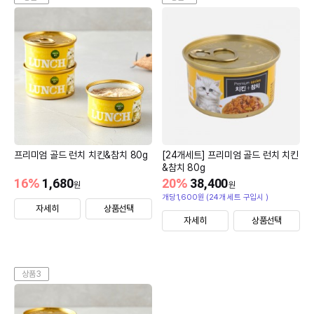
프리미엄 골드 런치 치킨&참치 80g
[24개세트] 프리미엄 골드 런치 치킨
&참치 80g
16
%
1,680
20
%
38,400
원
원
개당1,600원 (24개 세트 구입시 )
자세히
상품선택
자세히
상품선택
상품3