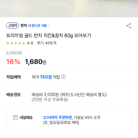
고양이
런치
브랜드관 이동
프리미엄 골드 런치 치킨&참치 80g 모아보기
4.8
후기 458개
2,000원
16%
1,680
원
적립혜택
최대
150점
적립
배송정보
배송비 3,000원
(제주/도서산간 배송비 별도)
(3만원 이상 무료배송)
내일배송
21시까지 주문하면,
다음날 95% 도착
(토, 일요일/공휴일 제외)