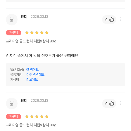
오메가3
0%
0%
오메가6
0%
0%
요다
2026.03.13
0
수분
0%
재구매
탄수화물
81.7%
프리미엄 골드 런치 치킨&참치 80g
기타성분
런치캔 중에서 이 맛의 선호도가 좋은 편이에요
상세 정보
맛(기호성)
잘 먹어요
원료구성
치킨,비타민E,오메가3&6,최고급참치,물
유통기한
아주 넉넉해요
가성비
최고에요
제품 타입
캔
* 브랜드사에서 제공한 정보로 모든 책임은 브랜드사에 있습니다.
* 해당 정보는 브랜드사 사정에 의해 일부 변경될 수 있습니다.
요다
2026.03.13
0
상품 필수 정보
재구매
프리미엄 골드 런치 치킨&참치 80g
품명 및 모델명
프리미엄 골드 런치 치킨&참치 80g