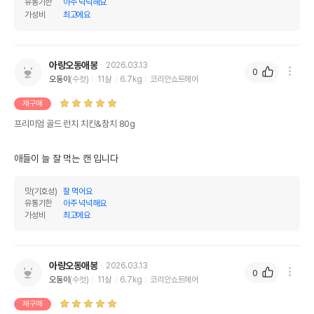
유통기한
아주 넉넉해요
가성비
최고에요
아랑오동애봉
2026.03.13
0
오동이
(수컷)
11살
6.7kg
코리안쇼트헤어
재구매
프리미엄 골드 런치 치킨&참치 80g
애들이 늘 잘 먹는 캔 입니다
맛(기호성)
잘 먹어요
유통기한
아주 넉넉해요
가성비
최고에요
아랑오동애봉
2026.03.13
0
오동이
(수컷)
11살
6.7kg
코리안쇼트헤어
재구매