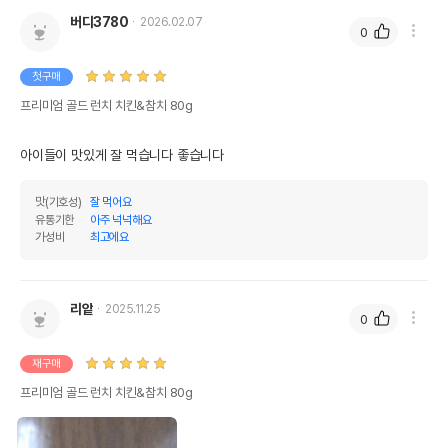
버디3780
2026.02.07
0
첫구매
프리미엄 골드 런치 치킨&참치 80g
아이들이 맛있게 잘 먹습니다 좋습니다
맛(기호성)
잘 먹어요
유통기한
아주 넉넉해요
가성비
최고에요
리앝
2025.11.25
0
재구매
프리미엄 골드 런치 치킨&참치 80g