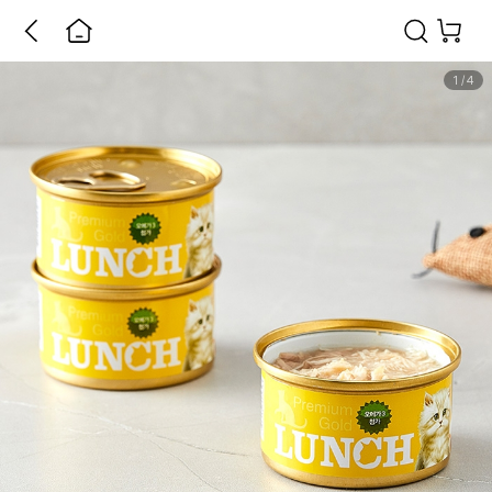
1
/
4