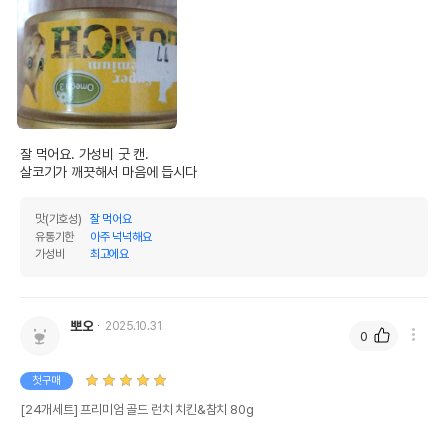
잘 먹어요. 가성비 굿 캔.

살코기가 깨끗해서 마음에 듭시다
맛(기호성)
잘 먹어요
유통기한
아주 넉넉해요
가성비
최고에요
뽀오
2025.10.31
0
첫구매
[24개세트] 프리미엄 골드 런치 치킨&참치 80g