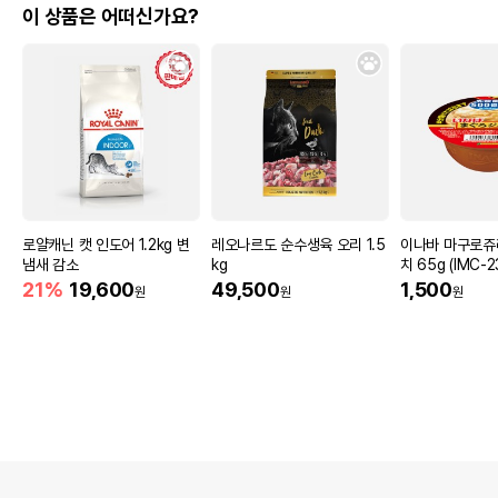
이 상품은 어떠신가요?
로얄캐닌 캣 인도어 1.2kg 변
레오나르도 순수생육 오리 1.5
이나바 마구로쥬
냄새 감소
kg
치 65g (IMC-2
21%
19,600
49,500
1,500
원
원
원