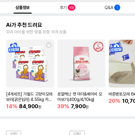
상품정보
후기
Q&A
458
1
Ai가 추천 드려요
우리 아이를 위한 맞춤 취향 저격 상품
[4개세트] 가필드 고양이모래
로얄캐닌 캣 마더&베이비 모
바른벤토모래 6
보라(굵은입자) 4.55kg 카사
아보기(400g/4/10kg)
20%
10,7
바모래
14%
84,900
39%
7,900
원
원
상품1
상품2