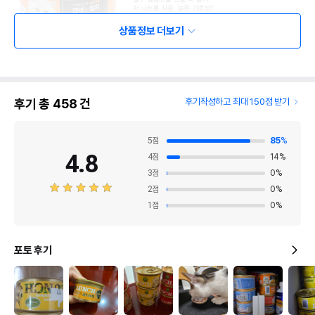
상품정보 더보기
후기 총
458
건
후기작성하고 최대 150점 받기
5
점
85
%
4.8
4
점
14
%
3
점
0
%
2
점
0
%
1
점
0
%
포토 후기