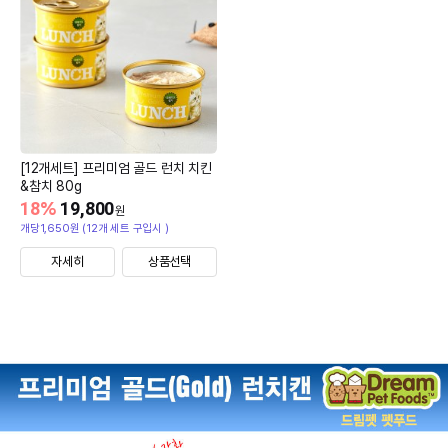
[12개세트] 프리미엄 골드 런치 치킨
&참치 80g
18
%
19,800
원
개당1,650원 (12개 세트 구입시 )
자세히
상품선택