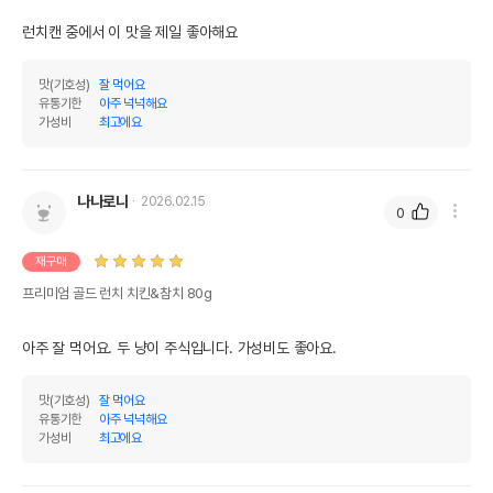
법에 의한 인증,허가 등을
런치캔 중에서 이 맛을 제일 좋아해요
상세페이지 참조
받았음을 확인할수 있는
경우 그에 대한 사항
맛(기호성)
잘 먹어요
제조국 또는 원산지
타이완
유통기한
아주 넉넉해요
가성비
최고에요
제조자,수입품의 경우
드림펫//드림펫
수입자를 함께 표기
AS책임자와 전화번호
나나로나
2026.02.15
0
어바웃펫//1644-9601
또는 소비자상담 관련
전화번호
재구매
유통기한이 최소 2026.12.06이거나 그
프리미엄 골드 런치 치킨&참치 80g
이후인 상품이 출고됩니다.
유통기한
단, 상품명에 유통기한 명시된 경우, 해당
유통기한을 따릅니다.
아주 잘 먹어요. 두 냥이 주식입니다. 가성비도 좋아요.
맛(기호성)
잘 먹어요
유통기한
아주 넉넉해요
가성비
최고에요