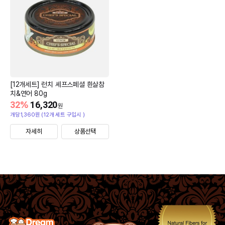
[12개세트] 런치 셰프스페셜 흰살참
치&연어 80g
32
%
16,320
원
개당1,360원 (12개 세트 구입시 )
자세히
상품선택