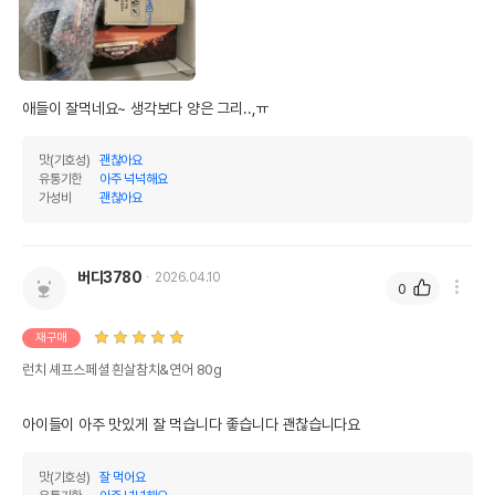
조회분
3%
15.79%
칼슘
0%
0.02%
인
0.15%
0.79%
애들이 잘먹네요~ 생각보다 양은 그리..,ㅠ 
오메가3
0%
0%
맛(기호성)
괜찮아요
오메가6
0%
0%
유통기한
아주 넉넉해요
가성비
괜찮아요
수분
81%
탄수화물
0%
버디3780
2026.04.10
0
기타성분
재구매
상세 정보
런치 셰프스페셜 흰살참치&연어 80g
원료구성
참치,연어,오메가3,비타민E,물
아이들이 아주 맛있게 잘 먹습니다 좋습니다 괜찮습니다요
제품 타입
캔
맛(기호성)
잘 먹어요
* 브랜드사에서 제공한 정보로 모든 책임은 브랜드사에 있습니다.