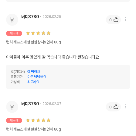
버디3780
2026.02.25
0
재구매
런치 셰프스페셜 흰살참치&연어 80g
아이들이 아주 맛있게 잘 먹습니다 좋습니다 괜찮습니다요
맛(기호성)
잘 먹어요
유통기한
아주 넉넉해요
가성비
최고에요
버디3780
2026.02.07
0
재구매
런치 셰프스페셜 흰살참치&연어 80g