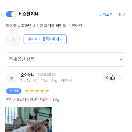
비슷한 리뷰
만족도순
최신순
아이를 등록하면 비슷한 후기를 확인할 수 있어요.
우리 아이 등록하러 가기
순이누나
2026.05.22
0
이순이
(수컷)
13살
6kg
페르시안
첫구매
런치 셰프스페셜 흰살참치&연어 80g