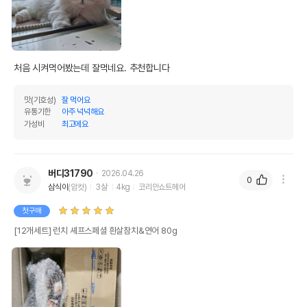
처음 시켜먹어봤는데 잘먹네요. 추천합니다
맛(기호성)
잘 먹어요
유통기한
아주 넉넉해요
가성비
최고에요
버디31790
2026.04.26
0
삼식이
(암컷)
3살
4kg
코리안쇼트헤어
영양정보
첫구매
제품표기함량
수분제외함량
[12개세트] 런치 셰프스페셜 흰살참치&연어 80g
조단백질
16%
84.21%
조지방
0.4%
2.11%
조섬유질
2.5%
13.16%