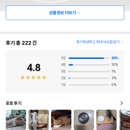
상품정보 더보기
후기 총
222
건
후기작성하고 최대 150점 받기
5
점
86
%
4.8
4
점
10
%
3
점
1
%
2
점
3
%
1
점
0
%
포토 후기