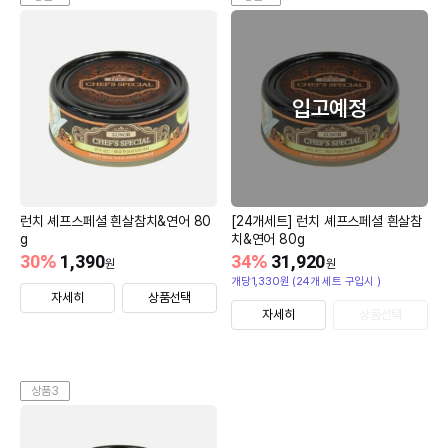
입고예정
런치 셰프스페셜 흰살참치&연어 80
[24개세트] 런치 셰프스페셜 흰살참
g
치&연어 80g
30
%
1,390
34
%
31,920
원
원
개당1,330원 (24개 세트 구입시 )
자세히
상품선택
자세히
상품선택
상품3