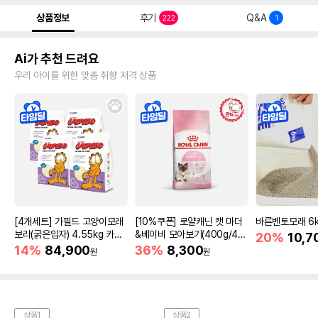
상품정보
후기
Q&A
222
1
Ai가 추천 드려요
우리 아이를 위한 맞춤 취향 저격 상품
[4개세트] 가필드 고양이모래
[10%쿠폰] 로얄캐닌 캣 마더
바른벤토모래 6
보라(굵은입자) 4.55kg 카사
&베이비 모아보기(400g/4/1
20%
10,7
바모래
0kg)
14%
84,900
36%
8,300
원
원
상품1
상품2