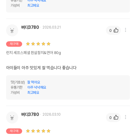
유통기한
아주 넉넉해요
* 해당 정보는 브랜드사 사정에 의해 일부 변경될 수 있습니다.
가성비
최고에요
상품 필수 정보
버디3780
2026.03.21
품명 및 모델명
런치 셰프스페셜 흰살참치&연어 80g
0
법에 의한 인증,허가 등을
재구매
상세페이지 참조
받았음을 확인할수 있는
경우 그에 대한 사항
런치 셰프스페셜 흰살참치&연어 80g
제조국 또는 원산지
타이완
아이들이 아주 맛있게 잘 먹습니다 좋습니다
제조자,수입품의 경우
드림펫//드림펫
수입자를 함께 표기
맛(기호성)
잘 먹어요
유통기한
아주 넉넉해요
AS책임자와 전화번호
가성비
최고에요
어바웃펫//1644-9601
또는 소비자상담 관련
전화번호
유통기한이 최소 2026.12.07이거나 그
버디3780
2026.03.10
이후인 상품이 출고됩니다.
0
유통기한
단, 상품명에 유통기한 명시된 경우, 해당
유통기한을 따릅니다.
재구매