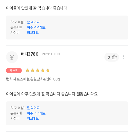
아이들이 맛있게 잘 먹습니다 좋습니다
맛(기호성)
잘 먹어요
유통기한
아주 넉넉해요
가성비
최고에요
버디3780
2026.01.08
0
재구매
런치 셰프스페셜 흰살참치&연어 80g
아이들이 아주 맛있게 잘 먹습니다 좋습니다 괜찮습니다요
맛(기호성)
잘 먹어요
유통기한
아주 넉넉해요
가성비
최고에요