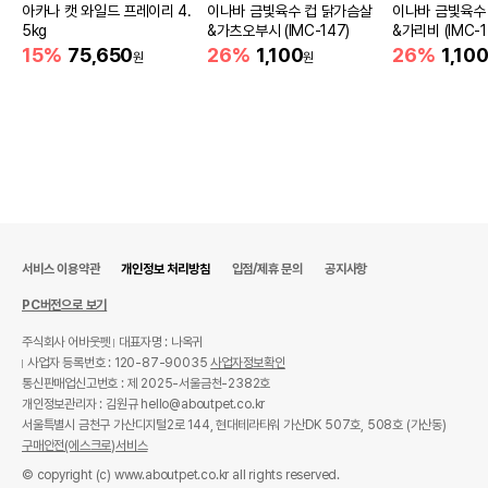
아카나 캣 와일드 프레이리 4.
이나바 금빛육수 컵 닭가슴살
이나바 금빛육수
5kg
&가츠오부시 (IMC-147)
&가리비 (IMC-1
15%
75,650
26%
1,100
26%
1,10
원
원
서비스 이용약관
개인정보 처리방침
입점/제휴 문의
공지사항
PC버전으로 보기
주식회사 어바웃펫
대표자명 : 나옥귀
사업자 등록번호 : 120-87-90035
사업자정보확인
통신판매업신고번호 : 제 2025-서울금천-2382호
개인정보관리자 : 김원규 hello@aboutpet.co.kr
서울특별시 금천구 가산디지털2로 144, 현대테라타워 가산DK 507호, 508호 (가산동)
구매안전(에스크로)서비스
© copyright (c) www.aboutpet.co.kr all rights reserved.