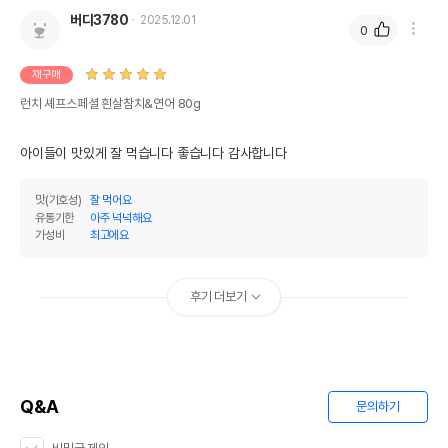
버디3780
2025.12.01
0
재구매
런치 셰프스페셜 흰살참치&연어 80g
아이들이 맛있게 잘 먹습니다 좋습니다 감사합니다
맛(기호성)
잘 먹어요
유통기한
아주 넉넉해요
가성비
최고에요
후기 더보기
Q&A
문의하기