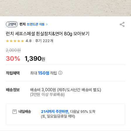
고양이
런치
브랜드관 이동
런치 셰프스페셜 흰살참치&연어 80g 모아보기
4.8
후기 222개
2,000원
30%
1,390
원
적립혜택
최대
150점
적립
배송정보
배송비 3,000원
(제주/도서산간 배송비 별도)
(3만원 이상 무료배송)
내일배송
21시까지 주문하면,
다음날 95% 도착
(토, 일요일/공휴일 제외)