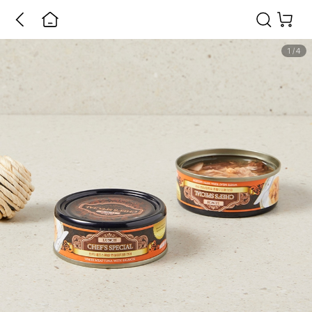
1
/
4