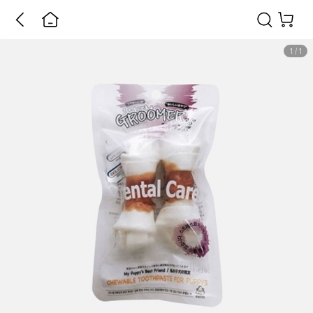
1
/
1