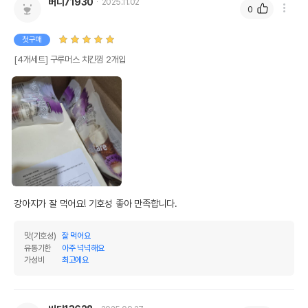
버디71930
2025.11.02
0
첫구매
[4개세트] 구루머스 치킨껌 2개입
강아지가 잘 먹어요! 기호성 좋아 만족합니다.
맛(기호성)
잘 먹어요
유통기한
아주 넉넉해요
가성비
최고에요