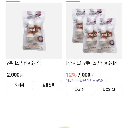
구루머스 치킨껌 2개입
[4개세트] 구루머스 치킨껌 2개입
2,000
12
%
7,000
원
원
개당1,750원 (4개 세트 구입시 )
자세히
상품선택
자세히
상품선택