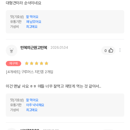
대형견이라 순삭이네요
맛(기호성)
잘 먹어요
유통기한
꽤 남았어요
가성비
최고에요
만복의근원고만복
2026.01.04
0
재구매
[4개세트] 구루머스 치킨껌 2개입
이건 맨날 사요 ㅎㅎ 애들 너무 잘먹고 재밋게 먹는 것 같아서..
맛(기호성)
잘 먹어요
유통기한
아주 넉넉해요
가성비
최고에요