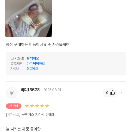
구루머스//케미텍코리아
수입자를 함께 표기
AS책임자와 전화번호
어바웃펫//1644-9601
또는 소비자상담 관련
전화번호
유통기한이 최소 2026.12.04이거나 그
이후인 상품이 출고됩니다.
항상 구매하는 제품이에요 또 사러올게여
유통기한
단, 상품명에 유통기한 명시된 경우, 해당
유통기한을 따릅니다.
맛(기호성)
잘 먹어요
유통기한
아주 넉넉해요
가성비
최고에요
버디13628
2025.08.01
0
재구매
[4개세트] 구루머스 치킨껌 2개입
늘 시키는 제품 좋아함