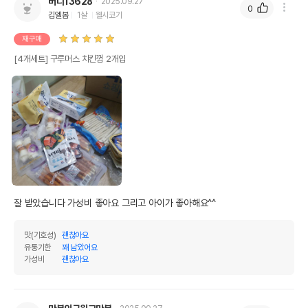
버디13628
2025.09.27
0
김엘봄
1살
웰시코기
영양정보
재구매
제품표기함량
수분제외함량
[4개세트] 구루머스 치킨껌 2개입
조단백질
70%
85.37%
조지방
0.2%
0.24%
조섬유질
0%
0%
조회분
2%
2.44%
칼슘
0%
0%
인
0%
0%
잘 받았습니다 가성비 좋아요 그리고 아이가 좋아해요^^
오메가3
0%
0%
맛(기호성)
괜찮아요
유통기한
꽤 남았어요
오메가6
0%
0%
가성비
괜찮아요
수분
18%
탄수화물
11.95%