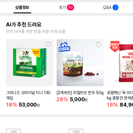
상품정보
후기
Q&A
163
1
Ai가 추천 드려요
우리 아이를 위한 맞춤 취향 저격 상품
그리니즈 오리지널 티니 130
[2개세트] 리얼트릿 한우 50g
로얄캐닌 독 미디
개입
kg 중형견 면역
28%
5,000
원
18%
53,000
18%
84,9
원
상품1
상품2