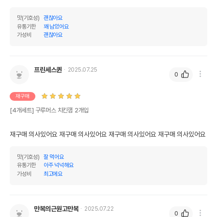
맛(기호성)
괜찮아요
유통기한
꽤 남았어요
가성비
괜찮아요
프린세스퀸
2025.07.25
0
재구매
[4개세트] 구루머스 치킨껌 2개입
재구매 의사있어요 재구매 의사있어요 재구매 의사있어요 재구매 의사있어요 
맛(기호성)
잘 먹어요
유통기한
아주 넉넉해요
가성비
최고에요
만복의근원고만복
2025.07.22
0