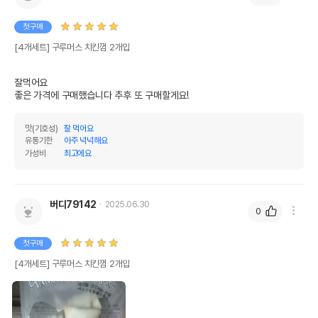
첫구매
[4개세트] 구루머스 치킨껌 2개입
잘먹어요

좋은 가격에 구매했습니다 추후 또 구매할게요!
맛(기호성)
잘 먹어요
유통기한
아주 넉넉해요
가성비
최고에요
버디79142
2025.06.30
0
첫구매
[4개세트] 구루머스 치킨껌 2개입