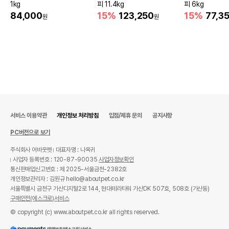
1kg
피 11.4kg
피 6kg
84,000
15%
123,250
15%
77,3
원
원
서비스 이용약관
개인정보 처리방침
입점/제휴 문의
공지사항
PC버전으로 보기
주식회사 어바웃펫
대표자명 : 나옥귀
사업자 등록번호 : 120-87-90035
사업자정보확인
통신판매업신고번호 : 제 2025-서울금천-2382호
개인정보관리자 : 김원규 hello@aboutpet.co.kr
서울특별시 금천구 가산디지털2로 144, 현대테라타워 가산DK 507호, 508호 (가산동)
구매안전(에스크로)서비스
© copyright (c) www.aboutpet.co.kr all rights reserved.