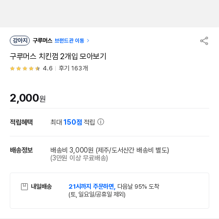
강아지
구루머스
브랜드관 이동
구루머스 치킨껌 2개입 모아보기
4.6
후기 163개
2,000
원
적립혜택
최대
150점
적립
배송정보
배송비 3,000원
(제주/도서산간 배송비 별도)
(3만원 이상 무료배송)
내일배송
21시까지 주문하면,
다음날 95% 도착
(토, 일요일/공휴일 제외)