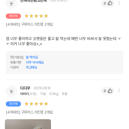
만복의근원고만복
2025.09.27
0
기타성분
재구매
상세 정보
[4개세트] 구루머스 치킨껌 2개입
원료구성
닭고기,소가죽
껌 너무 좋아하고 오랫동안 물고 잘 먹는데 매번 너무 비싸서 잘 못줬는데 ㅜ
ㅜ 이거 너무 좋아요>,< 
권장 연령
생후 3개월 이상
* 브랜드사에서 제공한 정보로 모든 책임은 브랜드사에 있습니다.
맛(기호성)
잘 먹어요
* 해당 정보는 브랜드사 사정에 의해 일부 변경될 수 있습니다.
유통기한
아주 넉넉해요
가성비
최고에요
상품 필수 정보
품명 및 모델명
구루머스 치킨껌 2개입
디디꾸
2025.08.10
0
베베리
(수컷)
11살
5.5kg
푸들
법에 의한 인증,허가 등을
상세페이지 참조
받았음을 확인할수 있는
첫구매
경우 그에 대한 사항
[4개세트] 구루머스 치킨껌 2개입
제조국 또는 원산지
중국
제조자,수입품의 경우