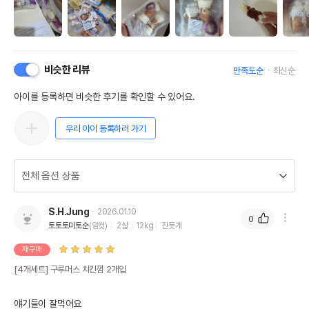
비슷한 리뷰
만족도순
최신순
아이를 등록하면 비슷한 후기를 확인할 수 있어요.
우리 아이 등록하러 가기
S.H.Jung
2026.01.10
0
토토토미토순
(암컷)
2살
12kg
진돗개
재구매
[4개세트] 구루머스 치킨껌 2개입
얘기들이 잘먹어요
