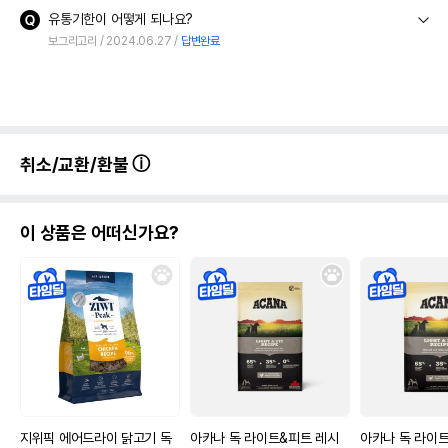
유통기한이 어떻게 되나요?
보그리고리
2024.06.27
답변완료
취소/교환/환불
이 상품은 어떠신가요?
지위픽 에어드라이 닭고기 독
아카나 독 라이트&피트 레시
아카나 독 라이