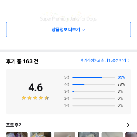
상품정보 더보기
후기 총
163
건
후기작성하고 최대 150점 받기
5
점
69
%
4.6
4
점
28
%
3
점
3
%
2
점
0
%
1
점
0
%
포토 후기