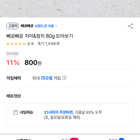
고양이
빼로빼로
브랜드관 이동
빼로빼로 치어&참치 80g 모아보기
4.9
후기 1,996개
900원
11%
800
원
적립혜택
최대
150점
적립
배송정보
내일배송
21시까지 주문하면,
다음날 95% 도착
(토, 일요일/공휴일 제외)