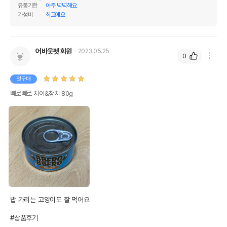
유통기한
아주 넉넉해요
가성비
최고에요
어바웃펫 회원
2023.05.25
0
첫구매
빼로빼로 치어&참치 80g
밥 가리는 고양이도 잘 먹어요

#상품후기