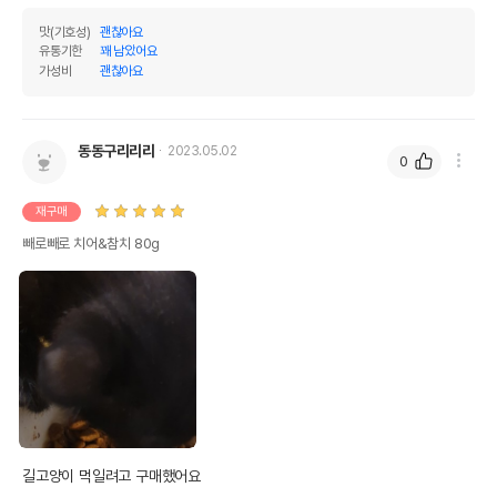
맛(기호성)
괜찮아요
유통기한
꽤 남았어요
가성비
괜찮아요
동동구리리리
2023.05.02
0
재구매
빼로빼로 치어&참치 80g
길고양이 먹일려고 구매했어요
