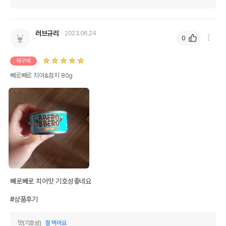
상품 필수 정보
품명 및 모델명
빼로빼로 치어&참치 80g
러브규리
2023.06.24
0
법에 의한 인증,허가 등을
상세페이지 참조
받았음을 확인할수 있는
재구매
경우 그에 대한 사항
빼로빼로 치어&참치 80g
제조국 또는 원산지
태국 OEM
제조자,수입품의 경우
GREENPET//그린펫
수입자를 함께 표기
AS책임자와 전화번호
어바웃펫//1644-9601
또는 소비자상담 관련
전화번호
유통기한이 최소 2026.12.05이거나 그
이후인 상품이 출고됩니다.
빼로빼로 치어맛 기호성좋네요 

유통기한
단, 상품명에 유통기한 명시된 경우, 해당
유통기한을 따릅니다.
#상품후기
맛(기호성)
잘 먹어요