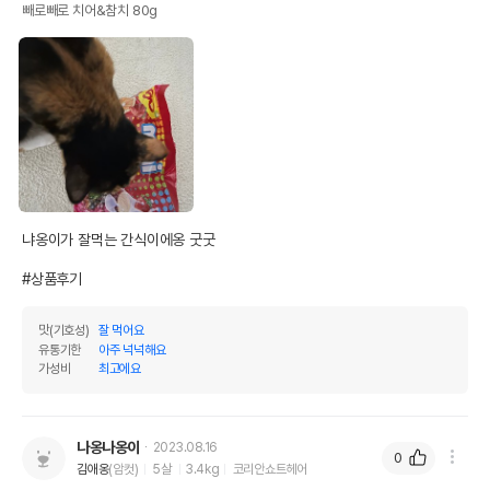
빼로빼로 치어&참치 80g
냐옹이가 잘먹는 간식이에옹 굿굿

#상품후기
맛(기호성)
잘 먹어요
유통기한
아주 넉넉해요
가성비
최고에요
나옹나옹이
2023.08.16
0
김애옹
(암컷)
5살
3.4kg
코리안쇼트헤어