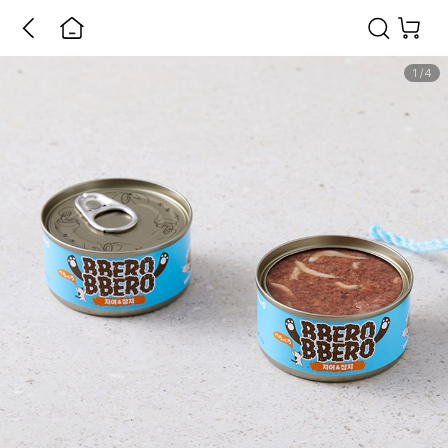
1
/
4