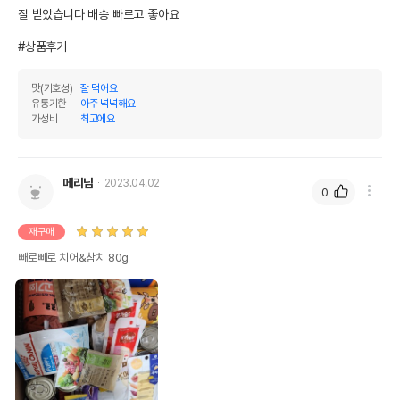
잘 받았습니다 배송 빠르고 좋아요 

#상품후기
맛(기호성)
잘 먹어요
유통기한
아주 넉넉해요
가성비
최고에요
메리님
2023.04.02
0
재구매
빼로빼로 치어&참치 80g