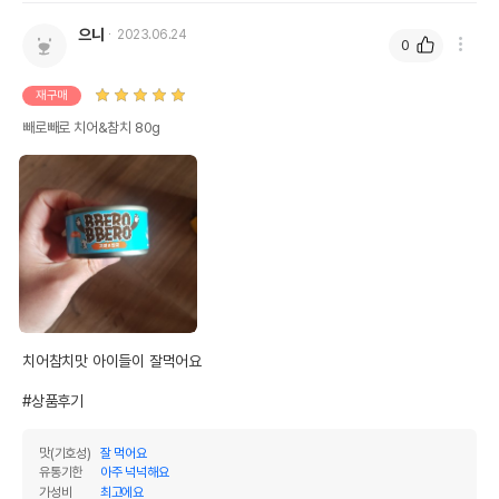
칼슘
0.01%
0.01%
으니
2023.06.24
0
인
1%
1%
재구매
오메가3
0%
0%
빼로빼로 치어&참치 80g
오메가6
0%
0%
수분
0%
탄수화물
83.5%
기타성분
상세 정보
치어참치맛 아이들이 잘먹어요 

원료구성
치어,참치,고기소스
#상품후기
제품 타입
캔
* 브랜드사에서 제공한 정보로 모든 책임은 브랜드사에 있습니다.
맛(기호성)
잘 먹어요
* 해당 정보는 브랜드사 사정에 의해 일부 변경될 수 있습니다.
유통기한
아주 넉넉해요
가성비
최고에요