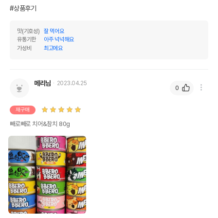
#상품후기
맛(기호성)
잘 먹어요
유통기한
아주 넉넉해요
가성비
최고에요
메리님
2023.04.25
0
재구매
빼로빼로 치어&참치 80g