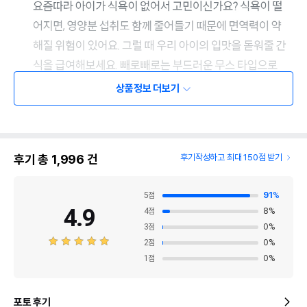
상품정보 더보기
후기 총
1,996
건
후기작성하고 최대 150점 받기
5
점
91
%
4.9
4
점
8
%
3
점
0
%
2
점
0
%
1
점
0
%
포토 후기