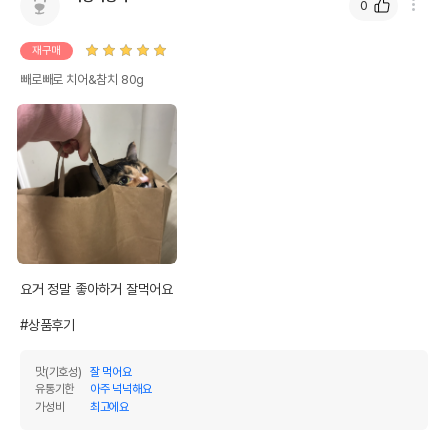
0
재구매
빼로빼로 치어&참치 80g
영양정보
제품표기함량
수분제외함량
요거 정말 좋아하거 잘먹어요

조단백질
10%
10%
#상품후기
조지방
1.5%
1.5%
맛(기호성)
잘 먹어요
유통기한
아주 넉넉해요
조섬유질
2%
2%
가성비
최고에요
조회분
3%
3%