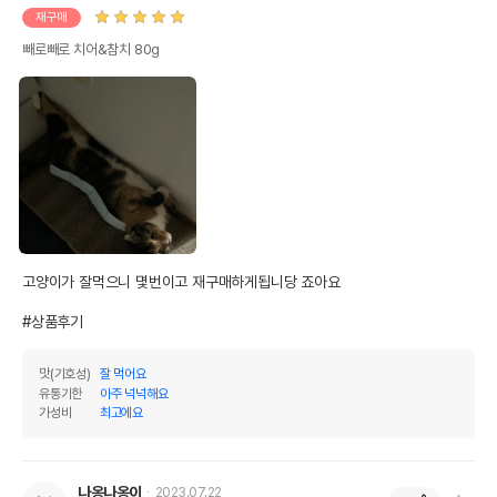
재구매
빼로빼로 치어&참치 80g
고양이가 잘먹으니 몇번이고 재구매하게됩니당 죠아요

#상품후기
맛(기호성)
잘 먹어요
유통기한
아주 넉넉해요
가성비
최고에요
나옹나옹이
2023.07.22