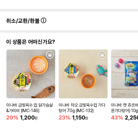
취소/교환/환불
이 상품은 어떠신가요?
이나바 금빛육수 컵 닭가슴살
이나바 챠오 금빛육수컵 가다
이나바 캣 츄르
&가리비 (IMC-146)
랑어 70g (IMC-132)
운가다랑어) 10g
C-273)
20%
1,200
23%
1,150
43%
2,25
원
원