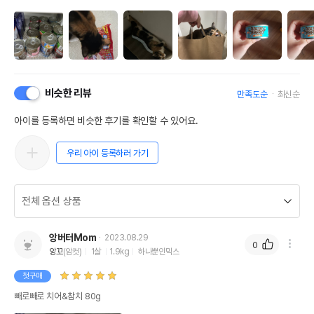
비슷한 리뷰
만족도순
최신순
아이를 등록하면 비슷한 후기를 확인할 수 있어요.
우리 아이 등록하러 가기
앙버터Mom
2023.08.29
0
앙꼬
(암컷)
1살
1.9kg
하나뿐인믹스
첫구매
빼로빼로 치어&참치 80g