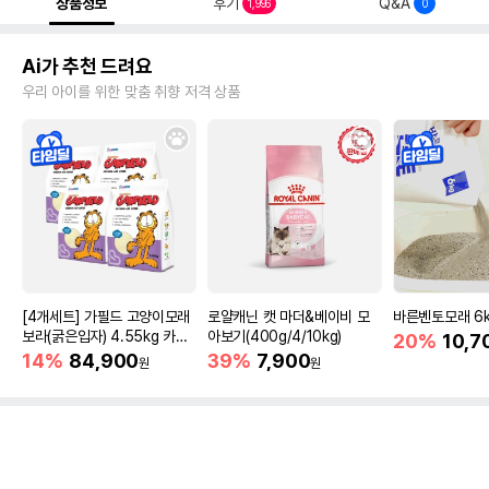
상품정보
후기
Q&A
1,996
0
Ai가 추천 드려요
우리 아이를 위한 맞춤 취향 저격 상품
[4개세트] 가필드 고양이모래
로얄캐닌 캣 마더&베이비 모
바른벤토모래 6
보라(굵은입자) 4.55kg 카사
아보기(400g/4/10kg)
20%
10,7
바모래
14%
84,900
39%
7,900
원
원