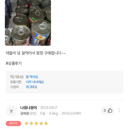
애들이 넘 잘먹어서 왕창 구매합니다~~

#상품후기
맛(기호성)
잘 먹어요
유통기한
아주 넉넉해요
가성비
최고에요
나옹나옹이
2023.08.17
0
김애옹
(암컷)
5살
3.4kg
코리안쇼트헤어
재구매