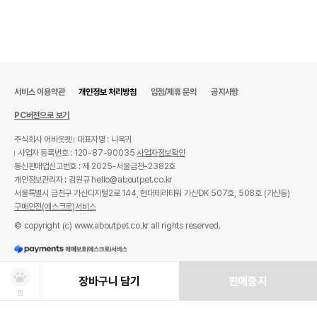
서비스 이용약관
개인정보 처리방침
입점/제휴 문의
공지사항
PC버전으로 보기
주식회사 어바웃펫
대표자명 : 나옥귀
사업자 등록번호 : 120-87-90035
사업자정보확인
통신판매업신고번호 : 제 2025-서울금천-2382호
개인정보관리자 : 김원규 hello@aboutpet.co.kr
서울특별시 금천구 가산디지털2로 144, 현대테라타워 가산DK 507호, 508호 (가산동)
구매안전(에스크로)서비스
© copyright (c) www.aboutpet.co.kr all rights reserved.
장바구니 담기
판매중지
찜