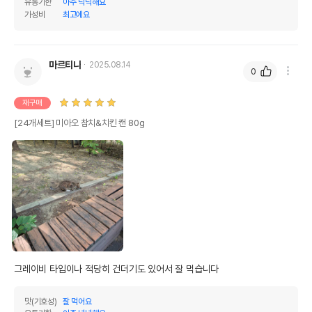
원료구성
치킨,참치,고기소스
유통기한
아주 넉넉해요
가성비
최고에요
제품 타입
캔
* 브랜드사에서 제공한 정보로 모든 책임은 브랜드사에 있습니다.
* 해당 정보는 브랜드사 사정에 의해 일부 변경될 수 있습니다.
마르티나
2025.08.14
0
상품 필수 정보
재구매
[24개세트] 미아오 참치&치킨 캔 80g
품명 및 모델명
미아오 참치&치킨 캔 80g
법에 의한 인증,허가 등을
상세페이지 참조
받았음을 확인할수 있는
경우 그에 대한 사항
제조국 또는 원산지
태국OEM
제조자,수입품의 경우
(주) 그린펫//해당사항없음
수입자를 함께 표기
AS책임자와 전화번호
그레이비 타입이나 적당히 건더기도 있어서 잘 먹습니다
어바웃펫//1644-9601
또는 소비자상담 관련
전화번호
맛(기호성)
잘 먹어요
유통기한이 최소 2026.12.06이거나 그