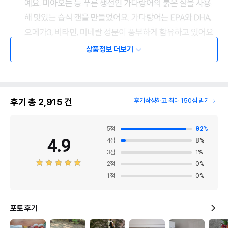
상품정보 더보기
후기 총
2,915
건
후기작성하고 최대 150점 받기
5
점
92
%
4.9
4
점
8
%
3
점
1
%
2
점
0
%
1
점
0
%
포토 후기