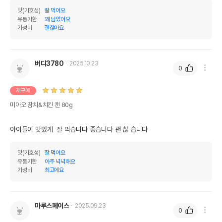
맛(기호성)
잘 먹어요
유통기한
꽤 남았어요
가성비
괜찮아요
버디3780
2025.10.23
0
재구매
미아오 참치&치킨 캔 80g
아이들이 맛있게  잘 먹습니다 좋습니다 괜 찮 습니다
맛(기호성)
잘 먹어요
유통기한
아주 넉넉해요
가성비
최고에요
영양정보
제품표기함량
수분제외함량
마루스페이스
2025.09.23
0
조단백질
10%
10%