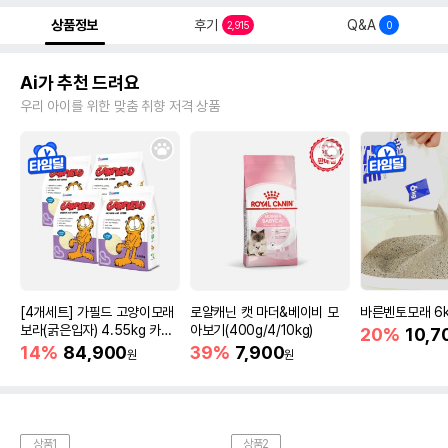
상품정보
후기
Q&A
2,915
0
Ai가 추천 드려요
우리 아이를 위한 맞춤 취향 저격 상품
[4개세트] 가필드 고양이모래
로얄캐닌 캣 마더&베이비 모
바른벤토모래 6
보라(굵은입자) 4.55kg 카사
아보기(400g/4/10kg)
20%
10,7
바모래
14%
84,900
39%
7,900
원
원
상품1
상품2