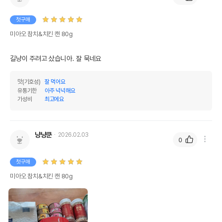
첫구매
미아오 참치&치킨 캔 80g
길냥이 주려고 샀습니아. 잘 묵네요
맛(기호성)
잘 먹어요
유통기한
아주 넉넉해요
가성비
최고에요
냥냥쿤
2026.02.03
0
첫구매
미아오 참치&치킨 캔 80g