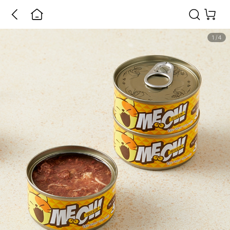
1
/
4