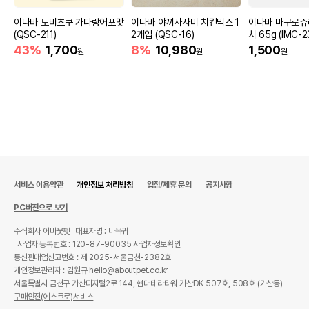
이나바 토비츠쿠 가다랑어포맛
이나바 야끼사사미 치킨믹스 1
이나바 마구로쥬
(QSC-211)
2개입 (QSC-16)
치 65g (IMC-2
43%
1,700
8%
10,980
1,500
원
원
원
서비스 이용약관
개인정보 처리방침
입점/제휴 문의
공지사항
PC버전으로 보기
주식회사 어바웃펫
대표자명 : 나옥귀
사업자 등록번호 : 120-87-90035
사업자정보확인
통신판매업신고번호 : 제 2025-서울금천-2382호
개인정보관리자 : 김원규 hello@aboutpet.co.kr
서울특별시 금천구 가산디지털2로 144, 현대테라타워 가산DK 507호, 508호 (가산동)
구매안전(에스크로)서비스