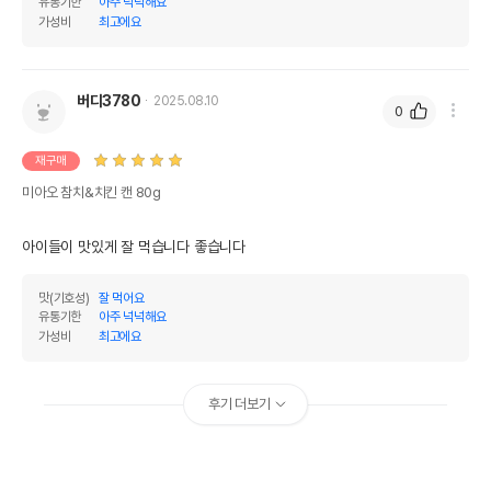
유통기한
아주 넉넉해요
이후인 상품이 출고됩니다.
가성비
최고에요
유통기한
단, 상품명에 유통기한 명시된 경우, 해당
유통기한을 따릅니다.
버디3780
2025.08.10
0
재구매
미아오 참치&치킨 캔 80g
아이들이 맛있게 잘 먹습니다 좋습니다
맛(기호성)
잘 먹어요
유통기한
아주 넉넉해요
가성비
최고에요
후기 더보기