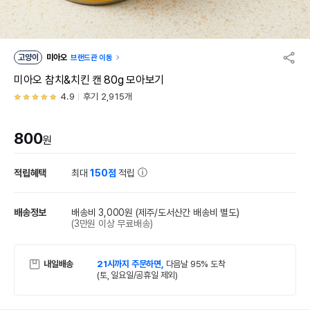
고양이
미아오
브랜드관 이동
미아오 참치&치킨 캔 80g 모아보기
4.9
후기 2,915개
800
원
적립혜택
최대
150점
적립
배송정보
배송비 3,000원
(제주/도서산간 배송비 별도)
(3만원 이상 무료배송)
내일배송
21시까지 주문하면,
다음날 95% 도착
(토, 일요일/공휴일 제외)