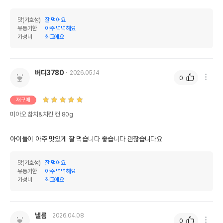
맛(기호성)
잘 먹어요
유통기한
아주 넉넉해요
가성비
최고에요
버디3780
2026.05.14
0
재구매
미아오 참치&치킨 캔 80g
아이들이 아주 맛있게 잘 먹습니다 좋습니다 괜찮습니다요
맛(기호성)
잘 먹어요
유통기한
아주 넉넉해요
가성비
최고에요
낼름
2026.04.08
0