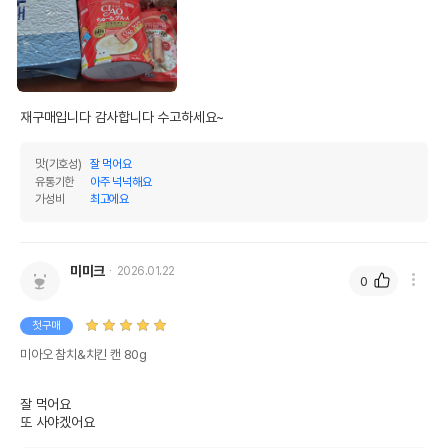
재구매입니다 감사합니다 수고하세요~
맛(기호성)
잘 먹어요
유통기한
아주 넉넉해요
가성비
최고에요
미미크
2026.01.22
0
첫구매
미아오 참치&치킨 캔 80g
잘 먹어요 

또 사야겠어요