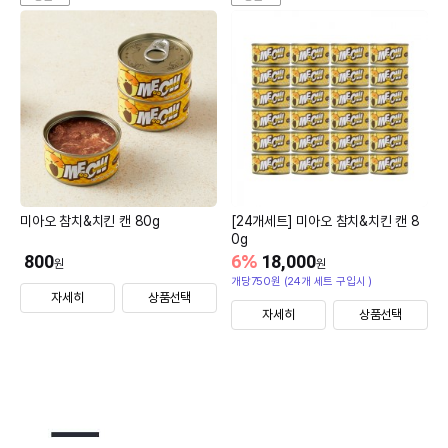
미아오 참치&치킨 캔 80g
[24개세트] 미아오 참치&치킨 캔 8
0g
800
6
%
18,000
원
원
개당750원 (24개 세트 구입시 )
자세히
상품선택
자세히
상품선택