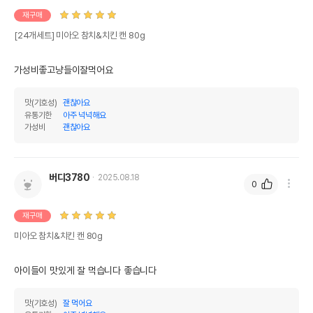
재구매
조지방
1.5%
1.5%
[24개세트] 미아오 참치&치킨 캔 80g
조섬유질
2%
2%
조회분
3%
3%
가성비좋고냥들이잘먹어요
칼슘
0.01%
0.01%
맛(기호성)
괜찮아요
유통기한
아주 넉넉해요
인
1%
1%
가성비
괜찮아요
오메가3
0%
0%
오메가6
0%
0%
버디3780
2025.08.18
0
수분
0%
재구매
탄수화물
83.5%
미아오 참치&치킨 캔 80g
기타성분
아이들이 맛있게 잘 먹습니다 좋습니다
상세 정보
맛(기호성)
잘 먹어요