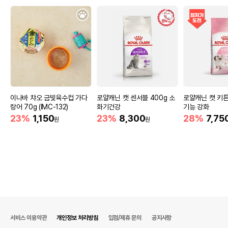
이나바 챠오 금빛육수컵 가다
로얄캐닌 캣 센서블 400g 소
로얄캐닌 캣 키튼
랑어 70g (IMC-132)
화기건강
기능 강화
23%
1,150
23%
8,300
28%
7,75
원
원
서비스 이용약관
개인정보 처리방침
입점/제휴 문의
공지사항