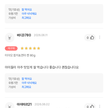
맛(기호성)
잘 먹어요
유통기한
아주 넉넉해요
가성비
최고에요
버디3780
2026.06.11
0
재구매
미아오 참치&연어 캔 80g
아이들이 아주 맛있게 잘 먹습니다 좋습니다 괜찮습니다요
맛(기호성)
잘 먹어요
유통기한
아주 넉넉해요
가성비
최고에요
아이마르21
2026.06.02
0