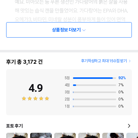
상품정보 더보기
후기 총
3,172
건
후기작성하고 최대 150점 받기
5
점
92
%
4.9
4
점
7
%
3
점
0
%
2
점
0
%
1
점
0
%
포토 후기