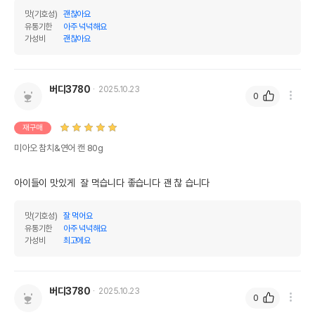
맛(기호성)
괜찮아요
조섬유질
2%
2%
유통기한
아주 넉넉해요
가성비
괜찮아요
조회분
3%
3%
칼슘
0.01%
0.01%
버디3780
2025.10.23
0
인
1%
1%
오메가3
0%
0%
재구매
미아오 참치&연어 캔 80g
오메가6
0%
0%
수분
0%
아이들이 맛있게  잘 먹습니다 좋습니다 괜 찮 습니다
탄수화물
83.5%
맛(기호성)
잘 먹어요
기타성분
유통기한
아주 넉넉해요
가성비
최고에요
상세 정보
버디3780
2025.10.23
원료구성
연어,참치,고기소스
0