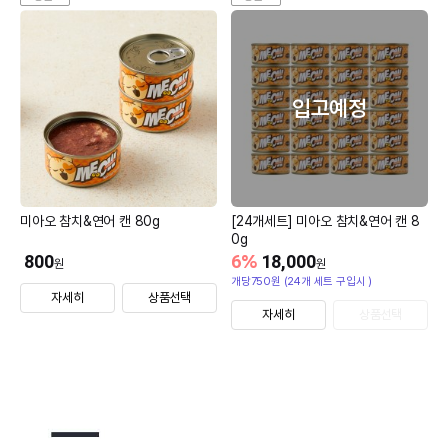
입고예정
미아오 참치&연어 캔 80g
[24개세트] 미아오 참치&연어 캔 8
0g
800
6
%
18,000
원
원
개당750원 (24개 세트 구입시 )
자세히
상품선택
자세히
상품선택