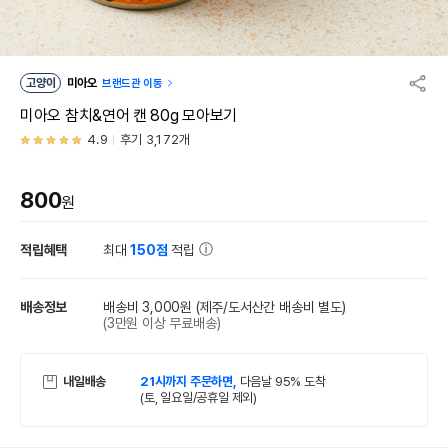
고양이
미아오
브랜드관 이동
미아오 참치&연어 캔 80g 모아보기
4.9
후기 3,172개
800
원
적립혜택
최대
150점
적립
배송정보
배송비 3,000원
(제주/도서산간 배송비 별도)
(3만원 이상 무료배송)
내일배송
21시까지 주문하면,
다음날 95% 도착
(토, 일요일/공휴일 제외)