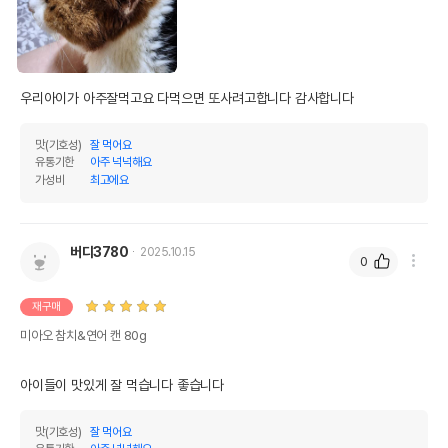
유통기한
단, 상품명에 유통기한 명시된 경우, 해당
유통기한을 따릅니다.
우리아이가 아주잘먹고요 다먹으면 또사려고합니다 감사합니다 
맛(기호성)
잘 먹어요
유통기한
아주 넉넉해요
가성비
최고에요
버디3780
2025.10.15
0
재구매
미아오 참치&연어 캔 80g
아이들이 맛있게 잘 먹습니다 좋습니다
맛(기호성)
잘 먹어요