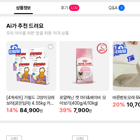
상품정보
후기
Q&A
3,172
0
Ai가 추천 드려요
우리 아이를 위한 맞춤 취향 저격 상품
[4개세트] 가필드 고양이모래
로얄캐닌 캣 마더&베이비 모
바른벤토모래 6
보라(굵은입자) 4.55kg 카사
아보기(400g/4/10kg)
20%
10,7
바모래
14%
84,900
39%
7,900
원
원
상품1
상품2