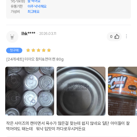
맛(기호성)
잘 먹어요
유통기한
아주 넉넉해요
가성비
최고에요
lhk****
2026.03.11
0
첫구매
[24개세트] 미아오 참치&연어 캔 80g
영양정보
제품표기함량
수분제외함량
작은 사이즈의 캔이면서 육수가 많은걸 찾는데 쉽지 않네요 일단 아이들이 잘 
조단백질
10%
10%
먹어야도 돼는데   워낙 입맛이 까다로우시거든요
조지방
1.5%
1.5%