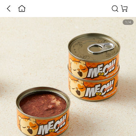
1
/
4