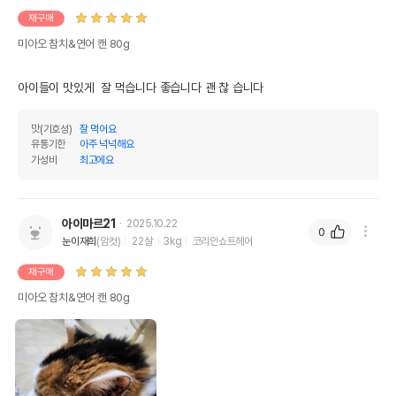
제품 타입
캔
재구매
* 브랜드사에서 제공한 정보로 모든 책임은 브랜드사에 있습니다.
미아오 참치&연어 캔 80g
* 해당 정보는 브랜드사 사정에 의해 일부 변경될 수 있습니다.
아이들이 맛있게  잘 먹습니다 좋습니다 괜 찮 습니다
상품 필수 정보
맛(기호성)
잘 먹어요
품명 및 모델명
미아오 참치&연어 캔 80g
유통기한
아주 넉넉해요
가성비
최고에요
법에 의한 인증,허가 등을
상세페이지 참조
받았음을 확인할수 있는
경우 그에 대한 사항
아이마르21
2025.10.22
제조국 또는 원산지
태국OEM
0
눈이재희
(암컷)
22살
3kg
코리안쇼트헤어
제조자,수입품의 경우
(주) 그린펫//해당사항없음
재구매
수입자를 함께 표기
미아오 참치&연어 캔 80g
AS책임자와 전화번호
어바웃펫//1644-9601
또는 소비자상담 관련
전화번호
유통기한이 최소 2026.12.06이거나 그
이후인 상품이 출고됩니다.