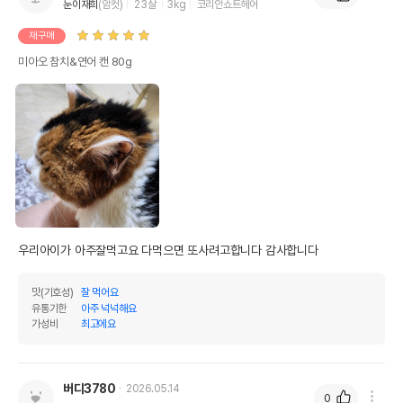
눈이재희
(암컷)
23살
3kg
코리안쇼트헤어
재구매
미아오 참치&연어 캔 80g
우리아이가 아주잘먹고요 다먹으면 또사려고합니다 감사합니다 
맛(기호성)
잘 먹어요
유통기한
아주 넉넉해요
가성비
최고에요
버디3780
2026.05.14
0