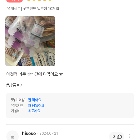
[4개세트] 굿프랜드 밀크껌 10개입
아것더 너무 순식간에 다먹어요 ㅠ

#상품후기
맛(기호성)
잘 먹어요
유통기한
꽤 남았어요
가성비
최고에요
hisoso
2024.07.21
0