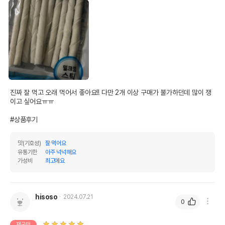
진짜 잘 먹고 오래 먹어서 좋아요!! 다만 2개 이상 구매가 불가하던데 많이 쟁
이고 싶어요ㅠㅠ

#상품후기
맛(기호성)
잘 먹어요
유통기한
아주 넉넉해요
가성비
최고에요
hisoso
2024.07.21
0
재구매