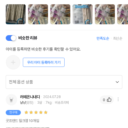
비슷한 리뷰
만족도순
최신순
아이를 등록하면 비슷한 후기를 확인할 수 있어요.
우리 아이 등록하러 가기
러떼온냐내다
2024.07.28
0
냘냥
(암컷)
3살
7kg
비숑프리제
첫구매
굿프랜드 밀크껌 10개입