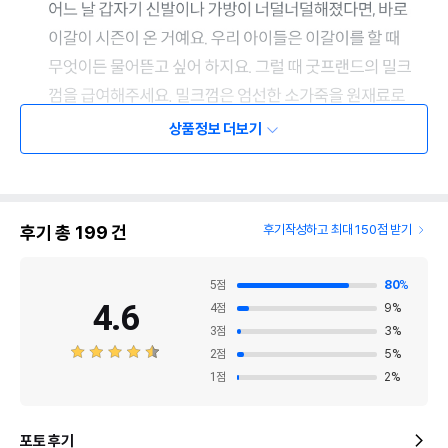
상품정보 더보기
후기 총
199
건
후기작성하고 최대 150점 받기
5
점
80
%
4.6
4
점
9
%
3
점
3
%
2
점
5
%
1
점
2
%
포토 후기