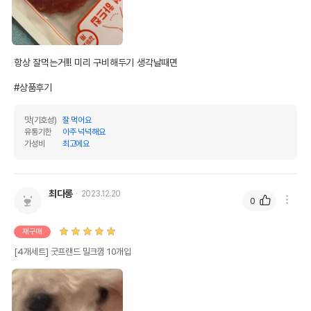
항상 잘먹는거!!! 미리 구비해두기 생각날때면

#상품후기
맛(기호성)
잘 먹어요
유통기한
아주 넉넉해요
가성비
최고에요
최다롱
2023.12.20
0
재구매
[4개세트] 굿프랜드 밀크껌 10개입