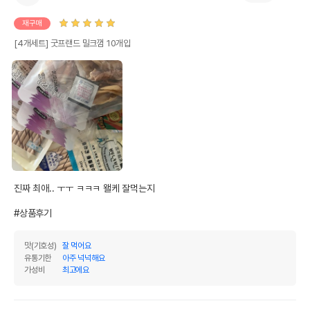
재구매
[4개세트] 굿프랜드 밀크껌 10개입
진짜 최애.. ㅜㅜ ㅋㅋㅋ 왤케 잘먹는지

#상품후기
맛(기호성)
잘 먹어요
유통기한
아주 넉넉해요
가성비
최고에요