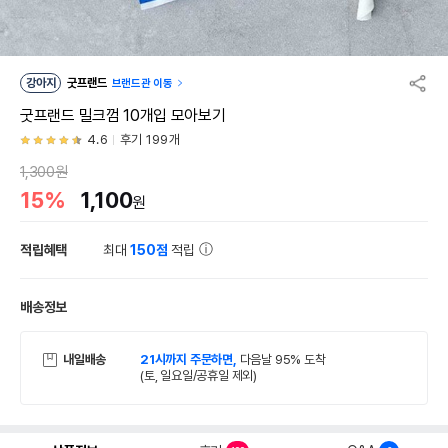
강아지
굿프랜드
브랜드관 이동
굿프랜드 밀크껌 10개입 모아보기
4.6
후기 199개
1,300원
15%
1,100
원
적립혜택
최대
150점
적립
배송정보
내일배송
21시까지 주문하면,
다음날 95% 도착
(토, 일요일/공휴일 제외)