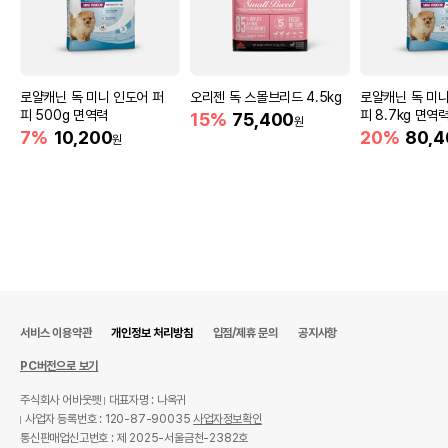
로얄캐닌 독 미니 인도어 퍼
오리젠 독 스몰브리드 4.5kg
로얄캐닌 독 미니
피 500g 면역력
피 8.7kg 면역
15%
75,400
원
7%
10,200
20%
80,4
원
서비스 이용약관
개인정보 처리방침
입점/제휴 문의
공지사항
PC버전으로 보기
주식회사 어바웃펫
대표자명 : 나옥귀
사업자 등록번호 : 120-87-90035
사업자정보확인
통신판매업신고번호 : 제 2025-서울금천-2382호