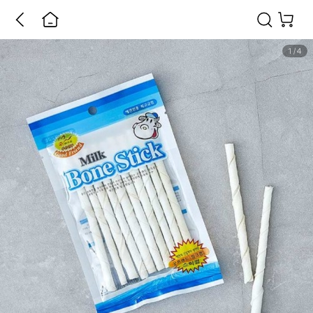
1
/
4