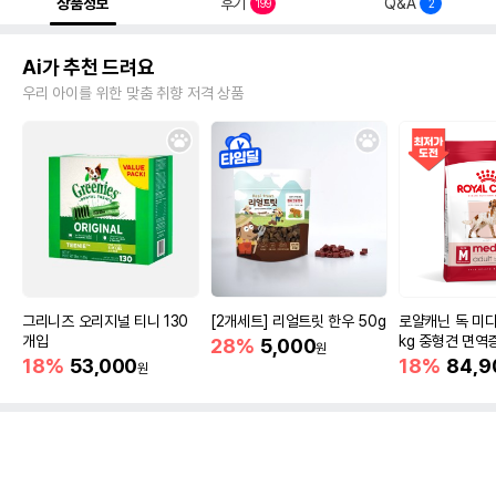
상품정보
후기
Q&A
199
2
Ai가 추천 드려요
우리 아이를 위한 맞춤 취향 저격 상품
그리니즈 오리지널 티니 130
[2개세트] 리얼트릿 한우 50g
로얄캐닌 독 미디
개입
kg 중형견 면역
28%
5,000
원
18%
53,000
18%
84,9
원