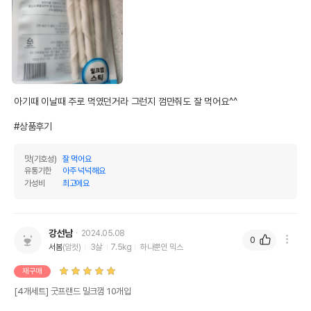
아기때 이날때 주로 먹였던거라 그런지 껌만줘도 잘 먹어요^^

#상품후기
맛(기호성)
잘 먹어요
유통기한
아주 넉넉해요
가성비
최고에요
영양정보
제품표기함량
수분제외함량
강선남
2024.05.08
0
조단백질
85%
96.59%
서봄
(암컷)
3살
7.5kg
하나뿐인 믹스
조지방
1.2%
1.36%
재구매
[4개세트] 굿프랜드 밀크껌 10개입
조섬유질
0%
0%