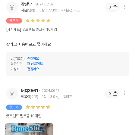
강선남
2024.07.02
0
서봄
(암컷)
3살
7.5kg
하나뿐인 믹스
재구매
[4개세트] 굿프랜드 밀크껌 10개입
잘먹고 배송빠르고 좋아해요
맛(기호성)
괜찮아요
유통기한
꽤 남았어요
가성비
괜찮아요
버디3561
2024.06.17
0
행복이
(수컷)
1살
3.9kg
말티즈
첫구매
굿프랜드 밀크껌 10개입