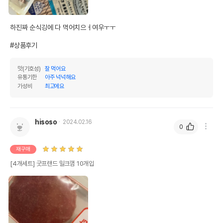
유통기한을 따릅니다.
하진짜 순식깅에 다 먹어치으ㅓ여우ㅜㅜ

#상품후기
맛(기호성)
잘 먹어요
유통기한
아주 넉넉해요
가성비
최고에요
hisoso
2024.02.16
0
재구매
[4개세트] 굿프랜드 밀크껌 10개입