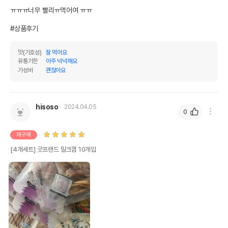
ㅠㅠㅠ너무 빨리ㅠ먹어여 ㅠㅠ

* 브랜드사에서 제공한 정보로 모든 책임은 브랜드사에 있습니다.
* 해당 정보는 브랜드사 사정에 의해 일부 변경될 수 있습니다.
#상품후기
상품 필수 정보
맛(기호성)
잘 먹어요
유통기한
아주 넉넉해요
품명 및 모델명
굿프랜드 밀크껌 10개입
가성비
괜찮아요
법에 의한 인증,허가 등을
상세페이지 참조
받았음을 확인할수 있는
경우 그에 대한 사항
hisoso
2024.04.05
0
제조국 또는 원산지
중국
재구매
제조자,수입품의 경우
SHOUGUANG//해당없음
수입자를 함께 표기
[4개세트] 굿프랜드 밀크껌 10개입
AS책임자와 전화번호
어바웃펫//1644-9601
또는 소비자상담 관련
전화번호
유통기한이 최소 2026.12.03이거나 그
이후인 상품이 출고됩니다.
유통기한
단, 상품명에 유통기한 명시된 경우, 해당