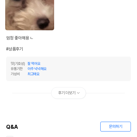
엄청 좋아해용 ㄴ 

#상품후기
맛(기호성)
잘 먹어요
유통기한
아주 넉넉해요
가성비
최고에요
후기 더보기
Q&A
문의하기