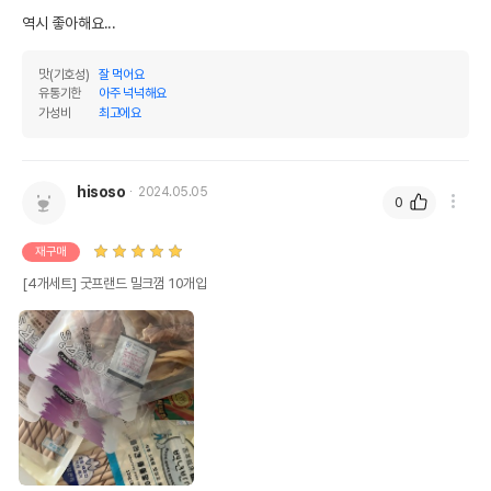
조회분
1%
1.13%
역시 좋아해요...
칼슘
0%
0%
맛(기호성)
잘 먹어요
인
0%
0%
유통기한
아주 넉넉해요
가성비
최고에요
오메가3
0%
0%
오메가6
0%
0%
hisoso
2024.05.05
0
수분
12%
탄수화물
0.91%
재구매
[4개세트] 굿프랜드 밀크껌 10개입
기타성분
상세 정보
원료구성
우피,우유향
제품 타입
덴탈껌
권장 연령
모든연령