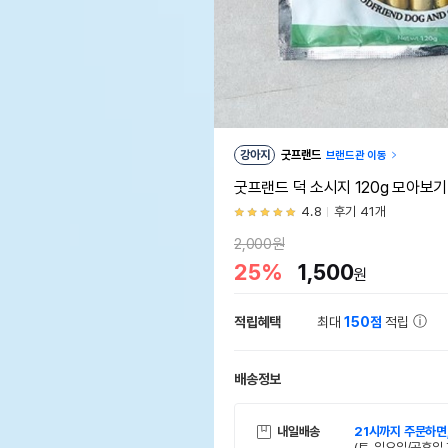
강아지
굿프랜드
브랜드관 이동
굿프랜드 덕 소시지 120g 모아보기
4.8
후기 41개
2,000원
25%
1,500
원
적립혜택
최대
150점
적립
배송정보
내일배송
21시까지 주문하면
(토, 일요일/공휴일 