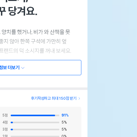
정보 더보기
후기작성하고 최대 150점 받기
5
점
91
%
4
점
5
%
3
점
5
%
2
점
0
%