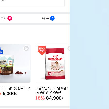
후기
Q&A
41
0
세트] 리얼트릿 한우 50g
로얄캐닌 독 미디엄 어덜트 10
오리젠 독 스몰브리드 4
kg 중형견 면역증진
%
5,000
15%
75,400
원
원
18%
84,900
원