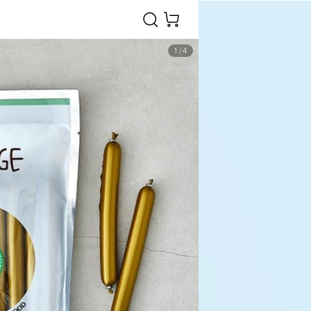
1
/
4