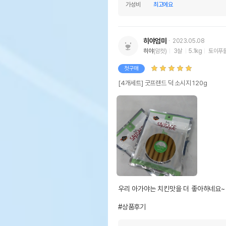
가성비
최고에요
히야엄마
2023.05.08
히야
(암컷)
3살
5.1kg
토이푸
첫구매
[4개세트] 굿프랜드 덕 소시지 120g
우리 아가야는 치킨맛을 더 좋아하네요~

#상품후기