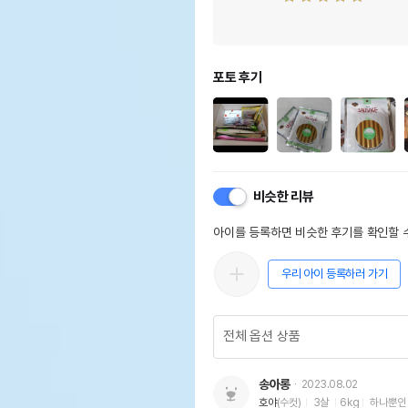
포토 후기
비슷한 리뷰
아이를 등록하면 비슷한 후기를 확인할 수
우리 아이 등록하러 가기
송아롱
2023.08.02
호야
(수컷)
3살
6kg
하나뿐인