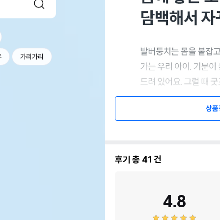
두
가리가리
상품
후기 총
41
건
4.8