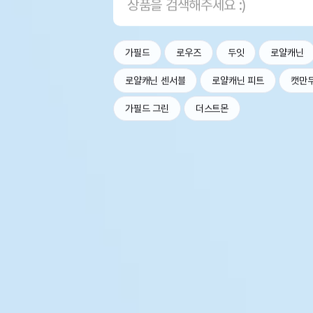
가필드
로우즈
두잇
로얄캐닌
로얄캐닌 센서블
로얄캐닌 피트
캣만
가필드 그린
더스트몬