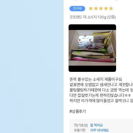
첫구매
굿프랜드 덕 소시지 120g (단종)
흔히 볼수있는 소세지 제품이구요

겉표면에 오염없고 냄새안나고 깨끗합니다
물렁물렁하기때문에 다소 금방 먹는데 엄
다만 껍질벗기는게 편하진않습니다ㅎㅎ

하지만 이가격에 많이들었고 잘먹으니 감
#상품후기
맛(기호성)
잘 먹어요
유통기한
아주 넉넉해요