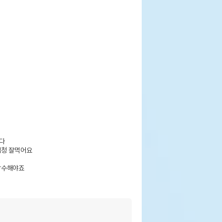


청 잘먹어요

수해야죠
