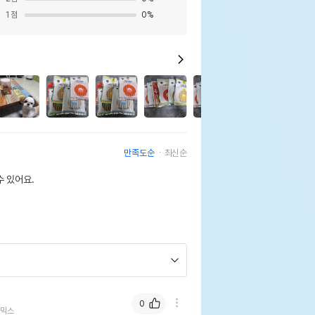
1
점
0
%
2
만족도순
최신순
 있어요.
0
 믹스