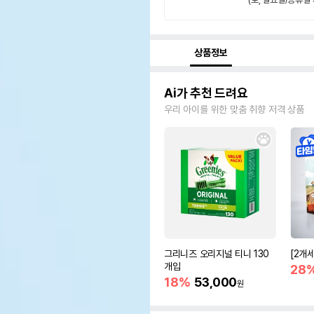
상품정보
Ai가 추천 드려요
우리 아이를 위한 맞춤 취향 저격 상품
그리니즈 오리지널 티니 130
[2개
개입
28
18%
53,000
원