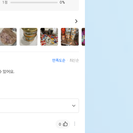
1
점
0
%
13
만족도순
최신순
 있어요.
0