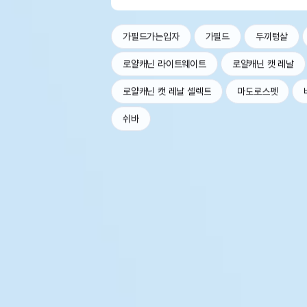
가필드가는입자
가필드
두끼텅살
로얄캐닌 라이트웨이트
로얄캐닌 캣 레날
로얄캐닌 캣 레날 셀렉트
마도로스펫
쉬바