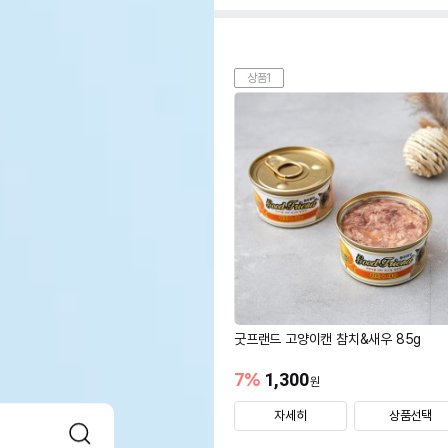
상품1
굿프랜드 고양이캔 참치&새우 85g
7
%
1,300
원
자세히
상품선택