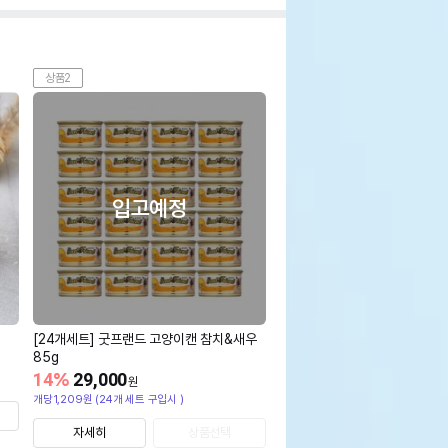
상품2
입고예정
[24개세트] 굿프랜드 고양이캔 참치&새우
85g
14
%
29,000
원
개당1,209원 (24개 세트 구입시 )
자세히
상품선택