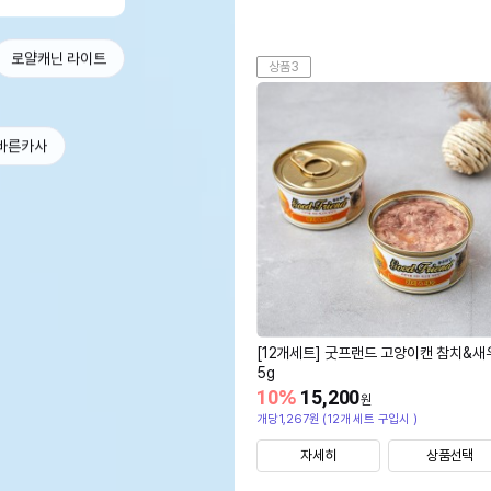
로얄캐닌 라이트
상품3
바른카사
[12개세트] 굿프랜드 고양이캔 참치&새
5g
10
%
15,200
원
개당1,267원 (12개 세트 구입시 )
자세히
상품선택