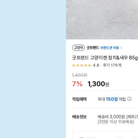
고양이
굿프랜드
브랜드관 이동
굿프랜드 고양이캔 참치&새우 85
4.8
후기 179개
1,400원
7%
1,300
원
적립혜택
최대
150점
적립
배송정보
배송비 3,000원
(제주/
(3만원 이상 무료배송)