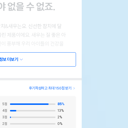
정보 더보기
후기작성하고 최대 150점 받기
5
점
85
%
4
점
13
%
3
점
2
%
2
점
0
%