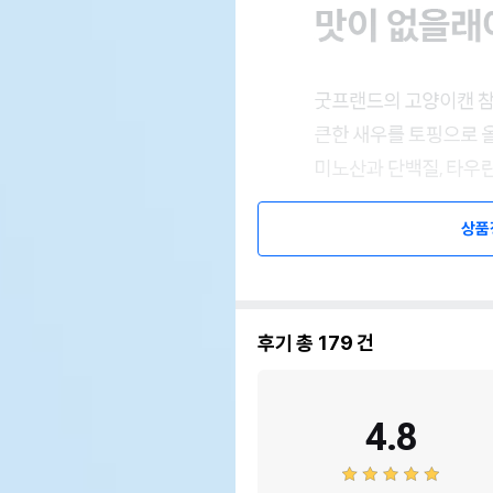
상품
후기 총
179
건
4.8