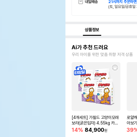
내일배송
21시까지 주문하면
(토, 일요일/공휴일 
상품정보
Ai가 추천 드려요
우리 아이를 위한 맞춤 취향 저격 상품
[4개세트] 가필드 고양이모래
로얄캐
보라(굵은입자) 4.55kg 카사
아보기(
바모래
14%
84,900
39
원