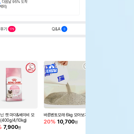
,
다음날 95% 도착
제외)
후기
Q&A
179
0
닌 캣 마더&베이비 모
바른벤토모래 6kg 모아보기
로얄캐닌 캣 인도어 4k
400g/4/10kg)
새 감소
20%
10,700
원
%
7,900
16%
55,000
원
원