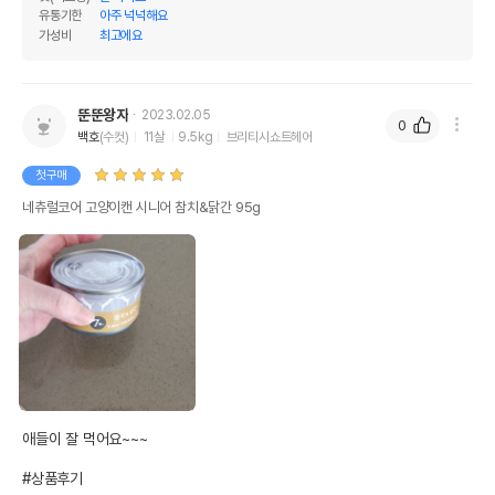
네츄럴코어 시니어 참치&닭간 캔 95g
품명 및 모델명
유통기한
아주 넉넉해요
모아보기
가성비
최고에요
법에 의한 인증,허가 등을
상세페이지 참조
받았음을 확인할수 있는
경우 그에 대한 사항
뚠뚠왕자
2023.02.05
0
백호
(수컷)
11살
9.5kg
브리티시쇼트헤어
제조국 또는 원산지
태국
첫구매
제조자,수입품의 경우
Unicord Public Co.,Ltd.
수입자를 함께 표기
네츄럴코어 고양이캔 시니어 참치&닭간 95g
AS책임자와 전화번호
어바웃펫//1644-9601
또는 소비자상담 관련
전화번호
유통기한이 최소 2026.12.04이거나 그
이후인 상품이 출고됩니다.
유통기한
단, 상품명에 유통기한 명시된 경우, 해당
유통기한을 따릅니다.
애들이 잘 먹어요~~~

#상품후기