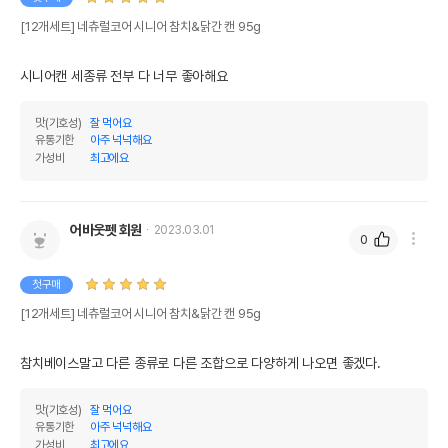
[12개세트] 네츄럴코어 시니어 참치&닭간 캔 95g
시니어캔 세종류 전부 다 너무 좋아해요
맛(기호성)
잘 먹어요
유통기한
아주 넉넉해요
영양정보
가성비
최고에요
제품표기함량
수분제외함량
조단백질
9%
75%
어바웃펫 회원
2023.03.01
0
조지방
0%
0.04%
첫구매
조섬유질
1%
8.33%
[12개세트] 네츄럴코어 시니어 참치&닭간 캔 95g
조회분
3%
25%
참치베이스말고 다른 종류로 다른 조합으로 다양하게 나오면 좋겠다. 
칼슘
0%
0.01%
인
0.03%
0.25%
맛(기호성)
잘 먹어요
유통기한
아주 넉넉해요
오메가3
0%
0%
가성비
최고에요