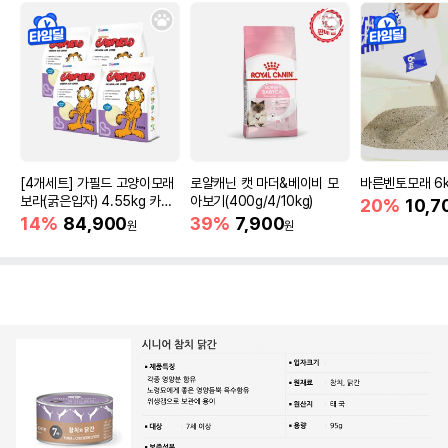
[4개세트] 가필드 고양이모래
로얄캐닌 캣 마더&베이비 모
바른벤토모래 6
보라(굵은입자) 4.55kg 카사
아보기(400g/4/10kg)
20%
10,7
바모래
14%
84,900
39%
7,900
원
원