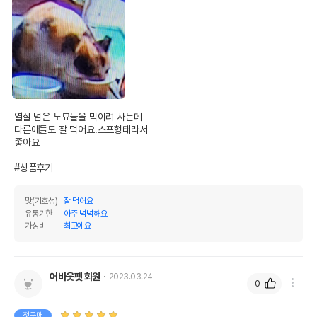
열살 넘은 노묘들을 먹이려 사는데

다른애들도 잘 먹어요.스프형태라서

좋아요

#상품후기
맛(기호성)
잘 먹어요
유통기한
아주 넉넉해요
가성비
최고에요
어바웃펫 회원
2023.03.24
0
첫구매