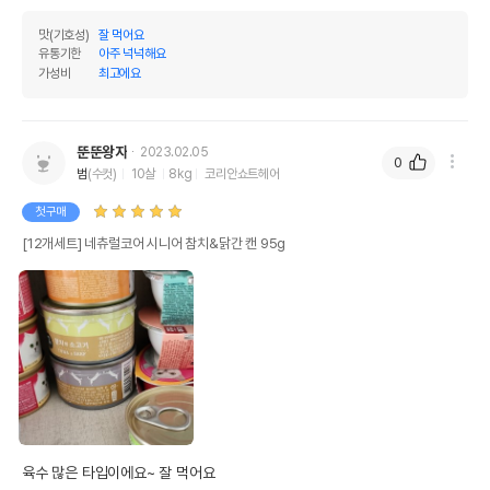
맛(기호성)
잘 먹어요
유통기한
아주 넉넉해요
가성비
최고에요
뚠뚠왕자
2023.02.05
0
범
(수컷)
10살
8kg
코리안쇼트헤어
첫구매
[12개세트] 네츄럴코어 시니어 참치&닭간 캔 95g
육수 많은 타입이에요~ 잘 먹어요
