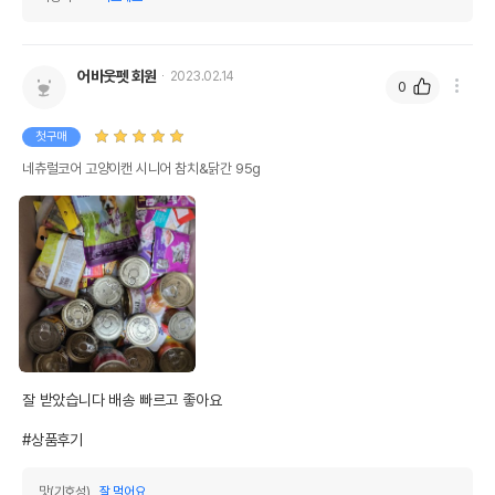
오메가6
0%
0%
수분
88%
어바웃펫 회원
2023.02.14
0
탄수화물
0%
첫구매
기타성분
네츄럴코어 고양이캔 시니어 참치&닭간 95g
상세 정보
원료구성
참치,닭간,그레이비
제품 타입
캔
권장 연령
7세 이상
* 브랜드사에서 제공한 정보로 모든 책임은 브랜드사에 있습니다.
잘 받았습니다 배송 빠르고 좋아요 

* 해당 정보는 브랜드사 사정에 의해 일부 변경될 수 있습니다.
#상품후기
상품 필수 정보
맛(기호성)
잘 먹어요