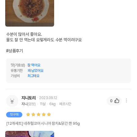
수분이 많아서 좋아요.

물도 잘 안 먹는데 요렇게라도 수분 먹이려구요

#상품후기
맛(기호성)
잘 먹어요
유통기한
꽤 남았어요
가성비
최고에요
지니토리
2023.09.12
0
지니
(암컷)
11살
6kg
페르시안
첫구매
[12개세트] 네츄럴코어 시니어 참치&닭간 캔 95g