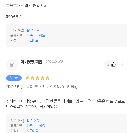
호불호가 갈리긴 해용ㅎㅎ

#상품후기
맛(기호성)
잘 먹어요
유통기한
아주 넉넉해요
가성비
최고에요
어바웃펫 회원
2023.01.08
0
첫구매
[12개세트] 네츄럴코어 시니어 참치&닭간 캔 95g
주식캔이 아니었구나.. 다른 캔들을 먹여보고있는데 우리야옹은 캔도 츄르도 
네츄럴코어 기호성이 극강이었음..
맛(기호성)
잘 먹어요
유통기한
아주 넉넉해요
가성비
최고에요