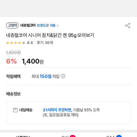
고양이
네츄럴코어
브랜드관 이동
네츄럴코어 시니어 참치&닭간 캔 95g 모아보기
4.6
후기 36개
1,500원
6%
1,400
원
적립혜택
최대
150점
적립
배송정보
내일배송
21시까지 주문하면,
다음날 95% 도착
(토, 일요일/공휴일 제외)