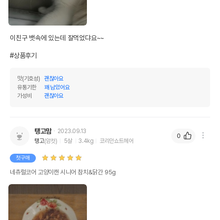
이친구 뱃속에 있는데 잘먹었댜요~~

#상품후기
맛(기호성)
괜찮아요
유통기한
꽤 남았어요
가성비
괜찮아요
탱고맘
2023.09.13
0
탱고
(암컷)
5살
3.4kg
코리안쇼트헤어
첫구매
네츄럴코어 고양이캔 시니어 참치&닭간 95g