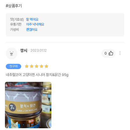
#상품후기
맛(기호성)
잘 먹어요
유통기한
아주 넉넉해요
가성비
괜찮아요
깡시
2023.01.12
0
첫구매
네츄럴코어 고양이캔 시니어 참치&닭간 95g