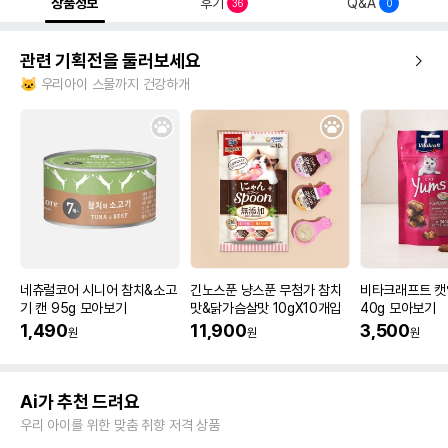
상품정보
후기
Q&A
36
0
관련 기획전을 둘러보세요
🐱 우리아이 스물까지 건강하개
네츄럴코어 시니어 참치&소고
긴노스푼 냥스푼 무첨가 참치
비타크래프트 캣
기 캔 95g 모아보기
맛&닭가슴살맛 10gX10개입
40g 모아보기
1,490
11,900
3,500
원
원
원
Ai가 추천 드려요
우리 아이를 위한 맞춤 취향 저격 상품