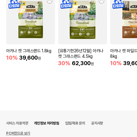
아카나 캣 그래스랜드 1.8kg
[유통기한26년12월] 아카나
아카나 캣 와일드
캣 그래스랜드 4.5kg
8kg
10%
39,600
원
30%
62,300
10%
39,6
원
서비스 이용약관
개인정보 처리방침
입점/제휴 문의
공지사항
PC버전으로 보기