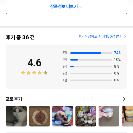
상품정보 더보기
후기 총
36
건
후기작성하고 최대 150점 받기
5
점
74
%
4.6
4
점
18
%
3
점
8
%
2
점
0
%
1
점
0
%
포토 후기