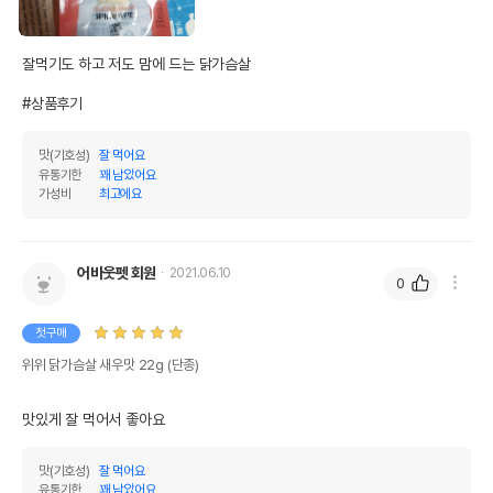
잘먹기도 하고 저도 맘에 드는 닭가슴살

#상품후기
맛(기호성)
잘 먹어요
유통기한
꽤 남았어요
가성비
최고에요
어바웃펫 회원
2021.06.10
0
첫구매
위위 닭가슴살 새우맛 22g (단종)
맛있게 잘 먹어서 좋아요
맛(기호성)
잘 먹어요
유통기한
꽤 남았어요