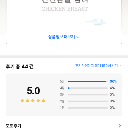
상품정보 더보기
후기 총
44
건
후기작성하고 최대 150점 받기
5
점
96
%
5.0
4
점
4
%
3
점
0
%
2
점
0
%
1
점
0
%
포토 후기