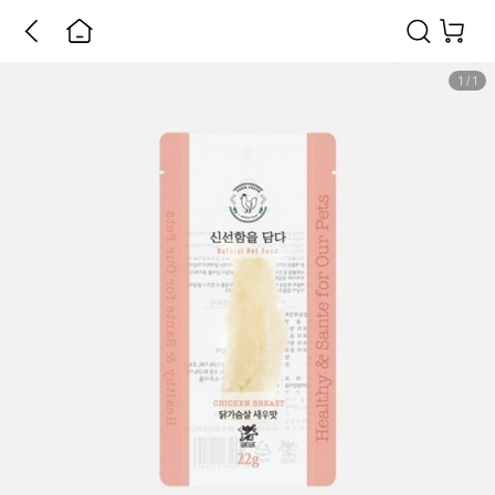
1
/
1