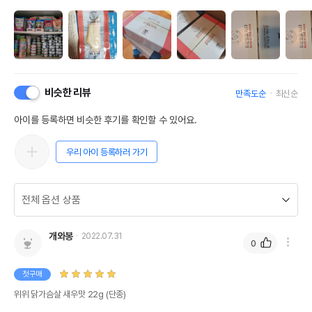
비슷한 리뷰
만족도순
최신순
아이를 등록하면 비슷한 후기를 확인할 수 있어요.
우리 아이 등록하러 가기
개와봉
2022.07.31
0
첫구매
위위 닭가슴살 새우맛 22g (단종)