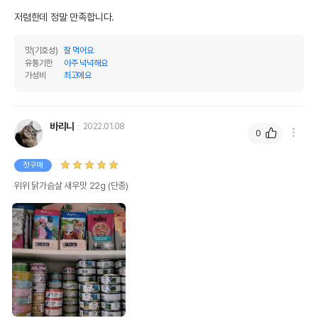
저렴한데 정말 만족합니다.
맛(기호성)
잘 먹어요
유통기한
아주 넉넉해요
가성비
최고에요
바리니
2022.01.08
0
첫구매
위위 닭가슴살 새우맛 22g (단종)