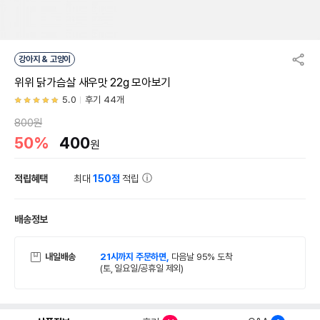
강아지 & 고양이
위위 닭가슴살 새우맛 22g 모아보기
5.0
후기 44개
800원
50%
400
원
적립혜택
최대
150점
적립
배송정보
내일배송
21시까지 주문하면,
다음날 95% 도착
(토, 일요일/공휴일 제외)