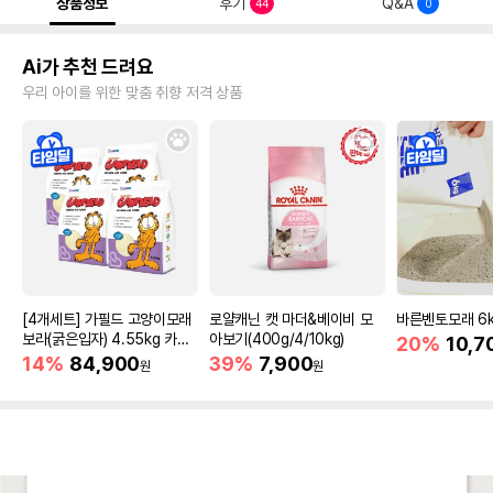
상품정보
후기
Q&A
44
0
Ai가 추천 드려요
우리 아이를 위한 맞춤 취향 저격 상품
[4개세트] 가필드 고양이모래
로얄캐닌 캣 마더&베이비 모
바른벤토모래 6
보라(굵은입자) 4.55kg 카사
아보기(400g/4/10kg)
20%
10,7
바모래
14%
84,900
39%
7,900
원
원