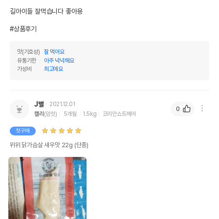
길아이들 잘먹습니다 좋아용

#상품후기
맛(기호성)
잘 먹어요
유통기한
아주 넉넉해요
가성비
최고에요
J별
2021.12.01
0
캘리
(암컷)
5개월
1.5kg
코리안쇼트헤어
첫구매
위위 닭가슴살 새우맛 22g (단종)